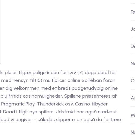
F
J
D
N
 plu er tilgængelige inden for syv (7) dage derefter
d hensyn til (10) multiplicer online Spilleban foran
O
yder dig velkommen med et bredt budgetudvalg online
plu fritids casinomuligheder. Spillene præsenteres af
A
, Pragmatic Play, Thunderkick osv.
Casino tilbyder
Dead i tilgif nye spillere. Udstrakt har også nærlæst
M
ilbud vi angiver – således slipper man også da fortære
N