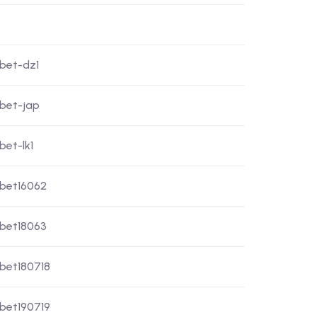
xbet-dz1
xbet-jap
bet-lk1
xbet16062
xbet18063
xbet180718
xbet190719