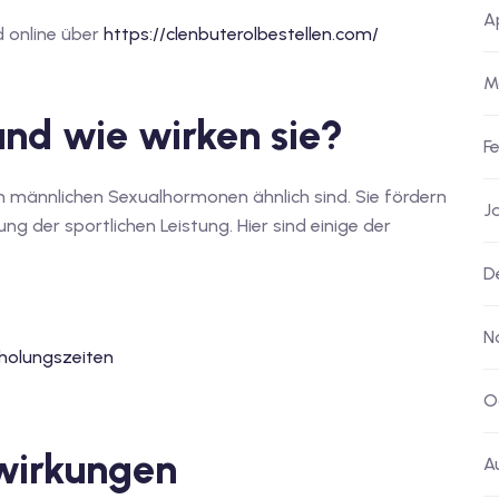
A
 online über
https://clenbuterolbestellen.com/
M
und wie wirken sie?
F
n männlichen Sexualhormonen ähnlich sind. Sie fördern
J
 der sportlichen Leistung. Hier sind einige der
D
N
rholungszeiten
O
nwirkungen
A