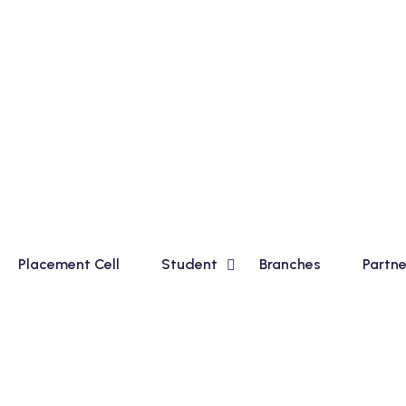
c Course for Madhyamik Students and Financial Accounting 
Placement Cell
Student
Branches
Partne