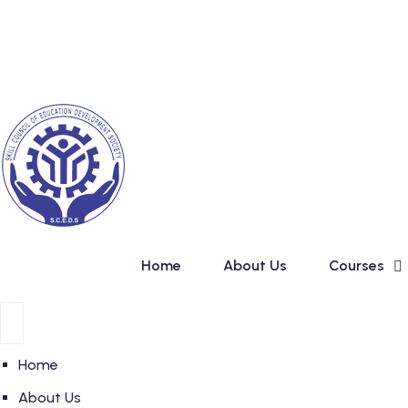
Skip
New Admission in Basi
to
content
Home
About Us
Courses
Home
About Us