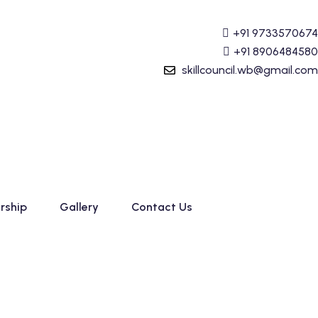
(Tally Prime) Course started. For Admission details Call 
+91 9733570674
+91 8906484580
skillcouncil.wb@gmail.com
rship
Gallery
Contact Us