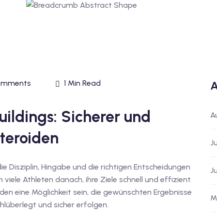
omments
1 Min Read
A
ildings: Sicherer und
A
Steroiden
J
ie Disziplin, Hingabe und die richtigen Entscheidungen
J
 viele Athleten danach, ihre Ziele schnell und effizient
iden eine Möglichkeit sein, die gewünschten Ergebnisse
M
lüberlegt und sicher erfolgen.