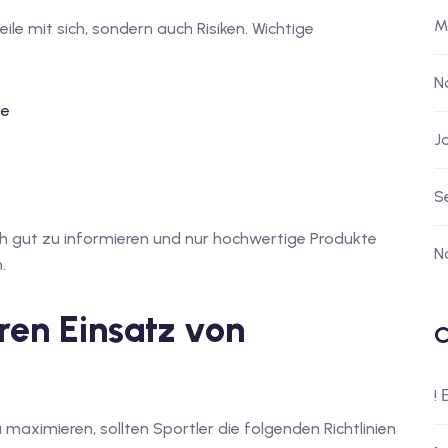
M
ile mit sich, sondern auch Risiken. Wichtige
N
te
J
S
sich gut zu informieren und nur hochwertige Produkte
N
.
eren Einsatz von
C
!
 maximieren, sollten Sportler die folgenden Richtlinien