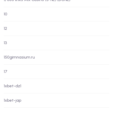
10
12
13
150gimnasium.ru
17
1xbet-dz1
1xbet-jap