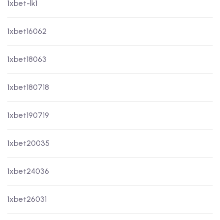
1xbet-lk1
1xbet16062
1xbet18063
1xbet180718
1xbet190719
1xbet20035
1xbet24036
1xbet26031