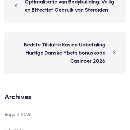
Optimalisatie van Bodybuilding: Veilig
en Effectief Gebruik van Steroïden
Bedste Tilslutte Kasino Udbetaling
Hurtige Danske Ybets bonuskode
Casinoer 2026
Archives
August 2026