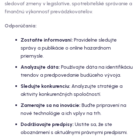
sledovať zmeny v legislatíve, spotrebiteľské správanie a
finančnú výkonnosť prevádzkovateľov.
Odporúčania:
Zostaňte informovaní:
Pravidelne sledujte
správy a publikácie o online hazardnom
priemysle.
Analyzujte dáta:
Používajte dáta na identifikáciu
trendov a predpovedanie budúceho vývoja.
Sledujte konkurenciu:
Analyzujte stratégie a
aktivity konkurenčných spoločností.
Zamerajte sa na inovácie:
Buďte pripravení na
nové technológie a ich vplyv na trh.
Dodržiavajte predpisy:
Uistite sa, že ste
oboznámení s aktuálnymi právnymi predpismi.