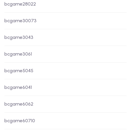
bcgame28022
bcgame30073
bcgame3043
bcgame3061
bcgame5045
bcgame6041
bcgame6062
bcgame60710