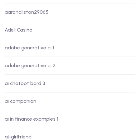
aaronallston29065
Adell Casino
adobe generative ai 1
adobe generative ai 3
ai chatbot bard 3
ai companion
ai in finance examples 1
ai-girlfriend