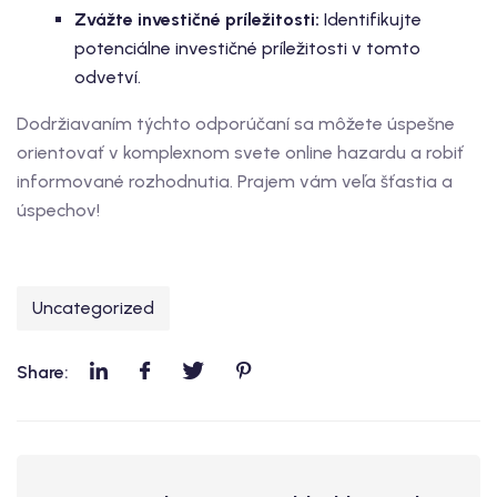
Zvážte investičné príležitosti:
Identifikujte
potenciálne investičné príležitosti v tomto
odvetví.
Dodržiavaním týchto odporúčaní sa môžete úspešne
orientovať v komplexnom svete online hazardu a robiť
informované rozhodnutia. Prajem vám veľa šťastia a
úspechov!
Uncategorized
Share: