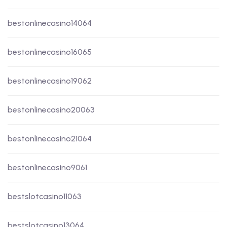
bestonlinecasino14064
bestonlinecasino16065
bestonlinecasino19062
bestonlinecasino20063
bestonlinecasino21064
bestonlinecasino9061
bestslotcasino11063
bestslotcasino13064