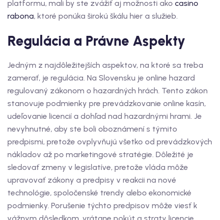
platformu, mali by ste zvážiť aj možnosti ako
casino
rabona
, ktoré ponúka širokú škálu hier a služieb.
Regulácia a Právne Aspekty
Jedným z najdôležitejších aspektov, na ktoré sa treba
zamerať, je regulácia. Na Slovensku je online hazard
regulovaný zákonom o hazardných hrách. Tento zákon
stanovuje podmienky pre prevádzkovanie online kasín,
udeľovanie licencií a dohľad nad hazardnými hrami. Je
nevyhnutné, aby ste boli oboznámení s týmito
predpismi, pretože ovplyvňujú všetko od prevádzkových
nákladov až po marketingové stratégie. Dôležité je
sledovať zmeny v legislatíve, pretože vláda môže
upravovať zákony a predpisy v reakcii na nové
technológie, spoločenské trendy alebo ekonomické
podmienky. Porušenie týchto predpisov môže viesť k
vážnym dôsledkom, vrátane pokút a straty licencie,