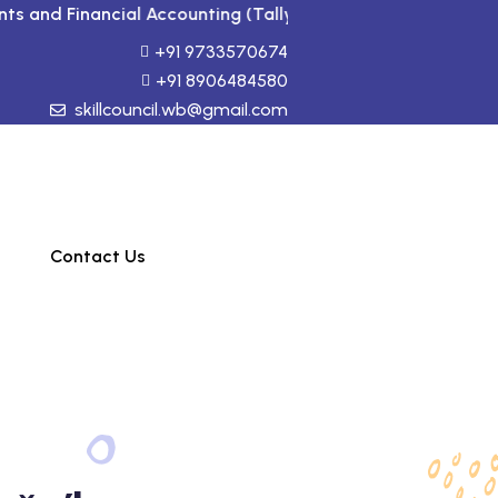
nancial Accounting (Tally Prime) Course started. For Admi
+91 9733570674
+91 8906484580
skillcouncil.wb@gmail.com
Contact Us