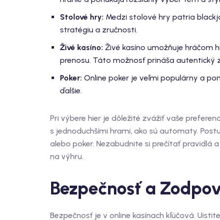
Stolové hry:
Medzi stolové hry patria blackja
stratégiu a zručnosti.
Živé kasíno:
Živé kasíno umožňuje hráčom h
prenosu. Táto možnosť prináša autentický z
Poker:
Online poker je veľmi populárny a p
ďalšie.
Pri výbere hier je dôležité zvážiť vaše prefere
s jednoduchšími hrami, ako sú automaty. Postup
alebo poker. Nezabudnite si prečítať pravidlá a 
na výhru.
Bezpečnosť a Zodpo
Bezpečnosť je v online kasínach kľúčová. Uistite