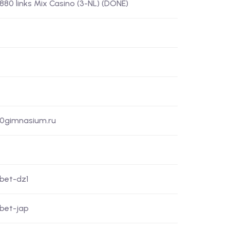
) 880 links Mix Casino (3-NL) (DONE)
50gimnasium.ru
xbet-dz1
xbet-jap