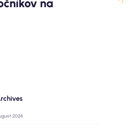
točníkov na
rchives
ugust 2026