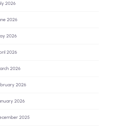
uly 2026
une 2026
ay 2026
pril 2026
arch 2026
ebruary 2026
anuary 2026
ecember 2025