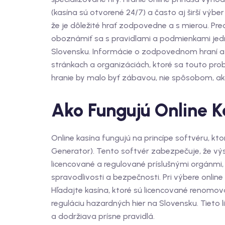
(kasína sú otvorené 24/7) a často aj širší výber 
že je dôležité hrať zodpovedne a s mierou. Pre
oboznámiť sa s pravidlami a podmienkami jednot
Slovensku. Informácie o zodpovednom hraní 
stránkach a organizáciách, ktoré sa touto pro
hranie by malo byť zábavou, nie spôsobom, ak
Ako Fungujú Online K
Online kasína fungujú na princípe softvéru, 
Generator). Tento softvér zabezpečuje, že výs
licencované a regulované príslušnými orgánmi,
spravodlivosti a bezpečnosti. Pri výbere online k
Hľadajte kasína, ktoré sú licencované renomov
reguláciu hazardných hier na Slovensku. Tieto l
a dodržiava prísne pravidlá.