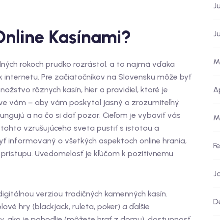
J
Online Kasínami?
J
M
edných rokoch prudko rozrástol, a to najmä vďaka
 internetu. Pre začiatočníkov na Slovensku môže byť
ožstvo rôznych kasín, hier a pravidiel, ktoré je
A
áve vám – aby vám poskytol jasný a zrozumiteľný
ungujú a na čo si dať pozor. Cieľom je vybaviť vás
M
tohto vzrušujúceho sveta pustiť s istotou a
yť informovaný o všetkých aspektoch online hrania,
F
prístupu. Uvedomelosť je kľúčom k pozitívnemu
J
digitálnou verziou tradičných kamenných kasín.
D
lové hry (blackjack, ruleta, poker) a ďalšie
dy, ako je pohodlie (môžete hrať z domu), dostupnosť