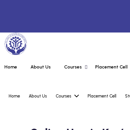
Skip
Ne
to
content
Home
About Us
Courses
Placement Cell
Home
About Us
Courses
Placement Cell
St