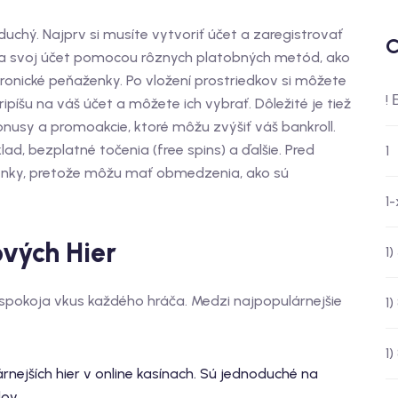
duchý. Najprv si musíte vytvoriť účet a zaregistrovať
C
 na svoj účet pomocou rôznych platobných metód, ako
ronické peňaženky. Po vložení prostriedkov si môžete
!
ipíšu na váš účet a môžete ich vybrať. Dôležité je tiež
onusy a promoakcie, ktoré môžu zvýšiť váš bankroll.
d, bezplatné točenia (free spins) a ďalšie. Pred
1
ienky, pretože môžu mať obmedzenia, ako sú
1
ových Hier
1
é uspokoja vkus každého hráča. Medzi najpopulárnejšie
1)
1
ejších hier v online kasínach. Sú jednoduché na
ov.