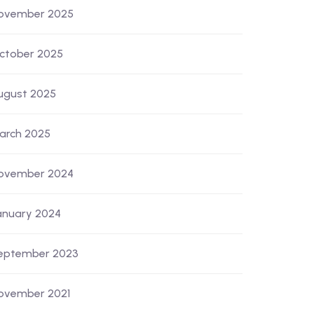
ovember 2025
ctober 2025
ugust 2025
arch 2025
ovember 2024
anuary 2024
eptember 2023
ovember 2021