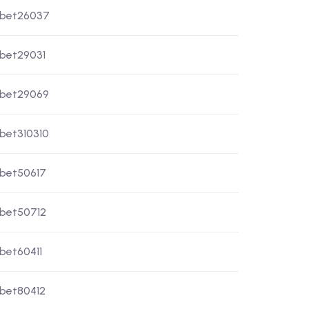
xbet26037
xbet29031
xbet29069
xbet310310
xbet50617
xbet50712
xbet60411
xbet80412