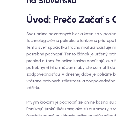
na Slovensku
Úvod: Prečo Začať s 
Svet online hazardných hier a kasín sa v posl
technologickému pokroku a ľahšiemu prístupu k
tento svet spočiatku trochu mätúci. Existuje mn
potrebné pochopiť. Tento článok je určený pr
prehľad o tom, čo online kasína ponúkajú, ako f
potrebnými informáciami, aby ste sa mohli do 
zodpovednosťou. V dnešnej dobe je dôležité b
vrátane právnych záležitostí a zodpovedného 
zážitku.
Prvým krokom je pochopiť, že online kasína sú 
Ponúkajú širokú škálu hier, ako sú automaty, sto
špecializované hry. Hranie online prináša výho