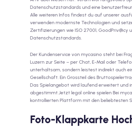
Datenschutzstandards und eine benutzerfreun
Alle weiteren Infos findest du auf unserer ausf
verwenden modernste Technologien und setzen
Zertifizierungen wie ISO 27001, GoodPriv@cy u
Datenschutzstandards.
Der Kundenservice von mycasino steht bei Frag
Luzern zur Seite – per Chat, E-Mail oder Telefo
unterhaltsam, sondern leistest indirekt auch e
Gesellschaft. Ein Grossteil des Bruttospieler
Das Spielangebot wird laufend erweitert und ind
abgestimmt.Jetzt legal online spielen Bei mycas
kontrollierten Plattform mit den beliebteste
Foto-Klappkarte Hoc