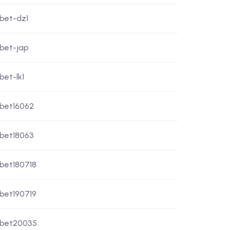
xbet-dz1
xbet-jap
bet-lk1
xbet16062
xbet18063
xbet180718
xbet190719
xbet20035