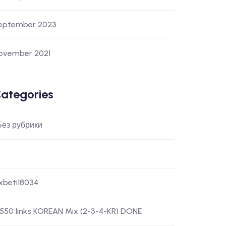
eptember 2023
ovember 2021
ategories
 Без рубрики
-xbeti18034
) 550 links KOREAN Mix (2-3-4-KR) DONE