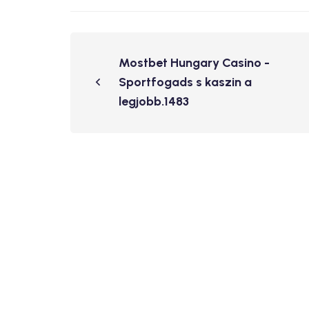
Mostbet Hungary Casino -
Sportfogads s kaszin a
legjobb.1483