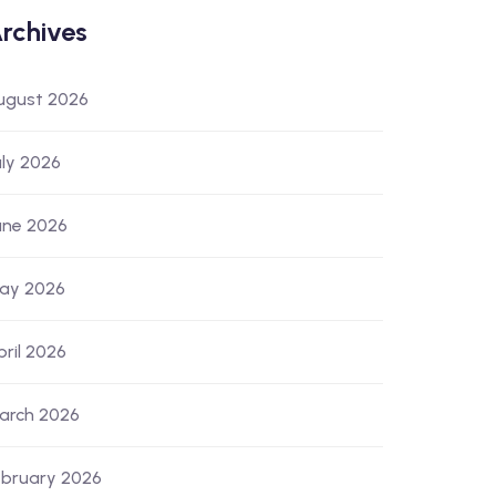
rchives
ugust 2026
uly 2026
une 2026
ay 2026
pril 2026
arch 2026
ebruary 2026