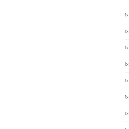
1
1
1
1
1
1
1x