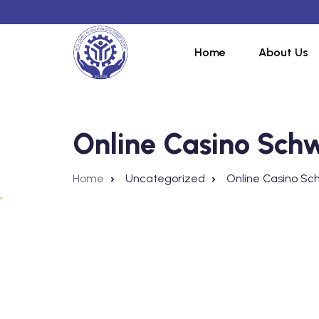
Home
About Us
Online Casino Schwe
Home
Uncategorized
Online Casino Sch