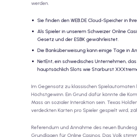
werden.
Sie finden den WEB.DE Cloud-Speicher in Ihr
Als Spieler in unserem Schweizer Online C
Gesetz und der ESBK gewährleistet.
Die Banküberweisung kann einige Tage in A
NetEnt, ein schwedisches Unternehmen, das 
hauptsächlich Slots wie Starburst XXXtreme
Im Gegensatz zu klassischen Spielautomaten h
Höchstgewinn. Ein Grund dafür könnte die Kom
Mass an sozialer Interaktion sein. Texas Hold
verdeckten Karten pro Spieler gespielt wird, zä
Referendum und Annahme des neuen Bundesgese
Grundlagen für Online Casinos. Das Volk stim