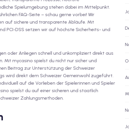
dliche Spielumgebung stehen dabei im Mittelpunkt.
J
ührlichen FAQ-Seite – schau gerne vorbei! Wir
 auf sichere und transparente Abläufe. Mit
D
nd PCI-DSS setzen wir auf höchste Sicherheits- und
N
en oder Anliegen schnell und unkompliziert direkt aus
n. Mit mycasino spielst du nicht nur sicher und
O
inen Beitrag zur Unterstützung der Schweizer
trags wird direkt dem Schweizer Gemeinwohl zugeführt.
A
ividuell auf die Vorlieben der Spielerinnen und Spieler
ino spielst du auf einer sicheren und staatlich
M
n Schweizer Zahlungsmethoden.
N
h
J