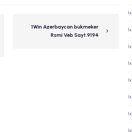
1
1Win Azerbaycan bukmeker
1
Rsmi Veb Sayt.9194
1
1
1
1
1
1