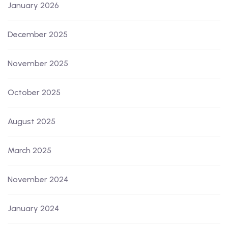
January 2026
December 2025
November 2025
October 2025
August 2025
March 2025
November 2024
January 2024