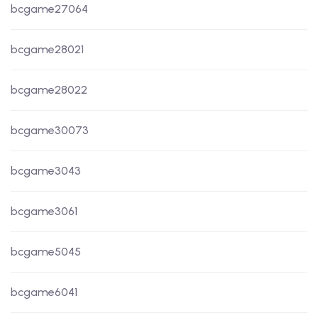
bcgame27064
bcgame28021
bcgame28022
bcgame30073
bcgame3043
bcgame3061
bcgame5045
bcgame6041