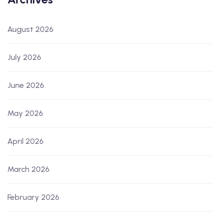
August 2026
July 2026
June 2026
May 2026
April 2026
March 2026
February 2026