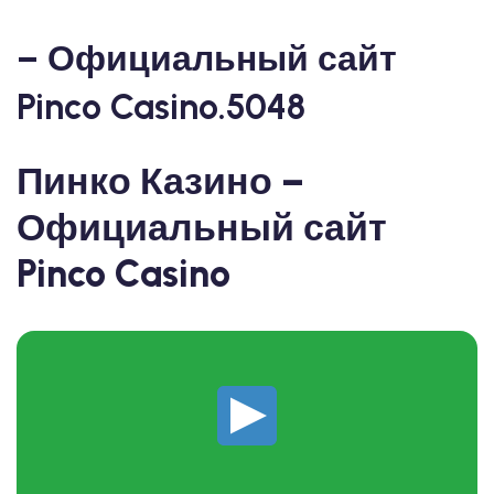
– Официальный сайт
Pinco Casino.5048
Пинко Казино –
Официальный сайт
Pinco Casino