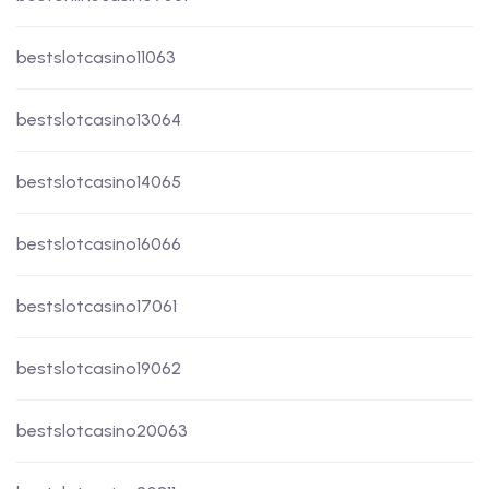
bestslotcasino11063
bestslotcasino13064
bestslotcasino14065
bestslotcasino16066
bestslotcasino17061
bestslotcasino19062
bestslotcasino20063