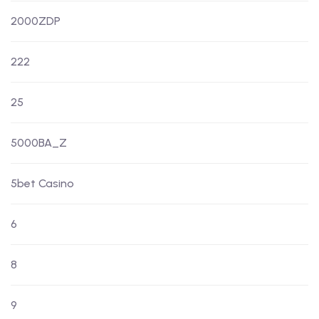
2000ZDP
222
25
5000BA_Z
5bet Casino
6
8
9