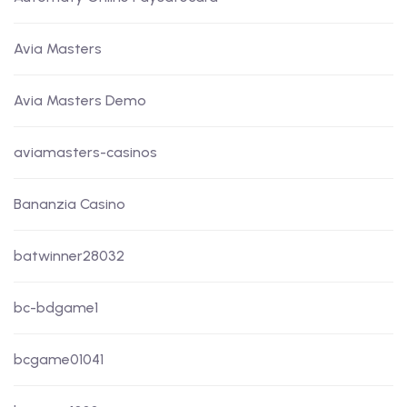
Avia Masters
Avia Masters Demo
aviamasters-casinos
Bananzia Casino
batwinner28032
bc-bdgame1
bcgame01041