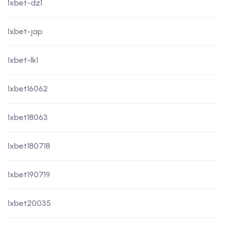
1xbet-dz1
1xbet-jap
1xbet-lk1
1xbet16062
1xbet18063
1xbet180718
1xbet190719
1xbet20035