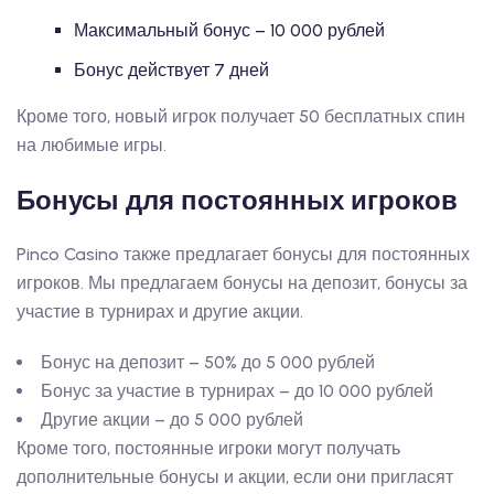
Максимальный бонус – 10 000 рублей
Бонус действует 7 дней
Кроме того, новый игрок получает 50 бесплатных спин
на любимые игры.
Бонусы для постоянных игроков
Pinco Casino также предлагает бонусы для постоянных
игроков. Мы предлагаем бонусы на депозит, бонусы за
участие в турнирах и другие акции.
Бонус на депозит – 50% до 5 000 рублей
Бонус за участие в турнирах – до 10 000 рублей
Другие акции – до 5 000 рублей
Кроме того, постоянные игроки могут получать
дополнительные бонусы и акции, если они пригласят