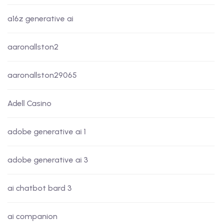
a16z generative ai
aaronallston2
aaronallston29065
Adell Casino
adobe generative ai 1
adobe generative ai 3
ai chatbot bard 3
ai companion