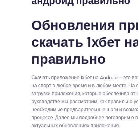
андроид правильно
Обновления при
скачать 1хбет н
правильно
Скачать приложение 1хбет на Android – это в
на спорт в любое время и в любом месте. На
загрузки приложения, которые обеспечивают б
руководстве мы рассмотрим, как правильно у
необходимые предварительные шаги и возмож
процессе. Далее мы подробнее поговорим о по
актуальных обновлениях приложения.