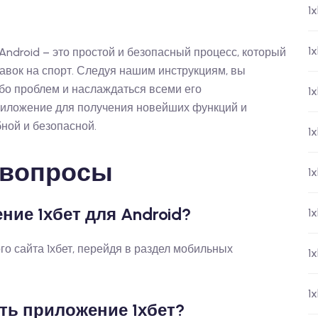
1x
1
Android – это простой и безопасный процесс, который
авок на спорт. Следуя нашим инструкциям, вы
бо проблем и наслаждаться всеми его
1
риложение для получения новейших функций и
ной и безопасной.
1
 вопросы
1
ение 1хбет для Android?
1
о сайта 1хбет, перейдя в раздел мобильных
1
1
ать приложение 1хбет?