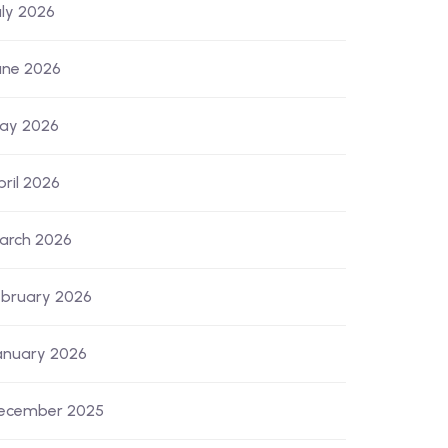
uly 2026
une 2026
ay 2026
pril 2026
arch 2026
ebruary 2026
anuary 2026
ecember 2025