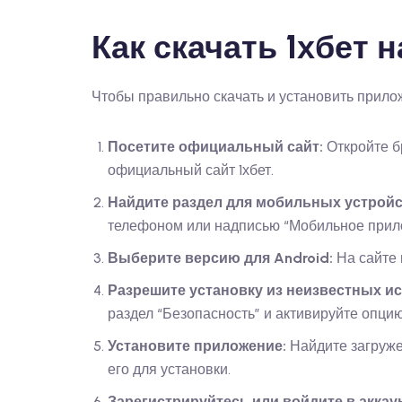
Как скачать 1хбет н
Чтобы правильно скачать и установить прило
Посетите официальный сайт:
Откройте б
официальный сайт 1хбет.
Найдите раздел для мобильных устройс
телефоном или надписью “Мобильное прил
Выберите версию для Android:
На сайте 
Разрешите установку из неизвестных ис
раздел “Безопасность” и активируйте опци
Установите приложение:
Найдите загруже
его для установки.
Зарегистрируйтесь или войдите в аккаун