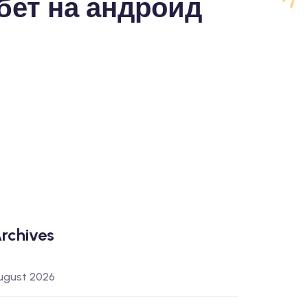
бет на андроид
rchives
ugust 2026