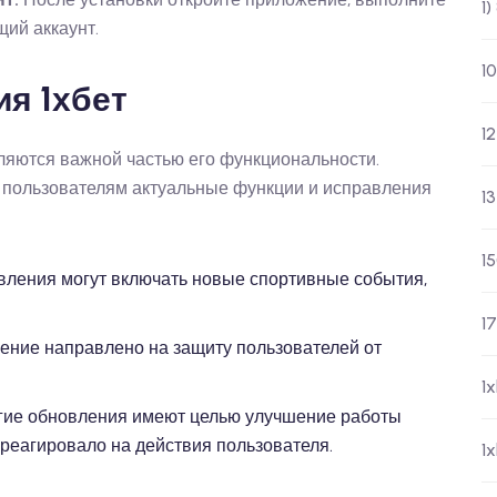
1
ий аккаунт.
10
я 1хбет
12
ляются важной частью его функциональности.
ь пользователям актуальные функции и исправления
13
1
ления могут включать новые спортивные события,
17
ние направлено на защиту пользователей от
1
ие обновления имеют целью улучшение работы
реагировало на действия пользователя.
1