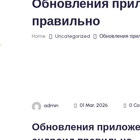
Обновления прило
правильно
Home
Uncategorized
Обновления прило
01 Mar, 2026
0 C
admin
Обновления приложени