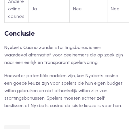
Andere
online
Ja
Nee
Nee
casino’s
Conclusie
Nyxbets Casino zonder stortingsbonus is een
waardevol alternatief voor deelnemers die op zoek zijn
naar een eerlijk en transparant spelervaring.
Hoewel er potentiële nadelen zijn, kan Nyxbets casino
een goede keuze zijn voor spelers die hun eigen budget
willen gebruiken en niet afhankelijk willen zijn van
stortingsbonussen. Spelers moeten echter zelf
beslissen of Nyxbets casino de juiste keuze is voor hen.