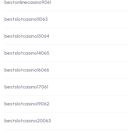
bestonlinecasino9061
bestslotcasino11063
bestslotcasino13064
bestslotcasino14065
bestslotcasino16066
bestslotcasino17061
bestslotcasino19062
bestslotcasino20063