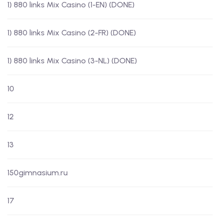
1) 880 links Mix Casino (1-EN) (DONE)
1) 880 links Mix Casino (2-FR) (DONE)
1) 880 links Mix Casino (3-NL) (DONE)
10
12
13
150gimnasium.ru
17