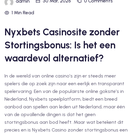
30 Mar, 2026
0 Comments
admin
1 Min Read
Nyxbets Casinosite zonder
Stortingsbonus: Is het een
waardevol alternatief?
In de wereld van online casino’s zijn er steeds meer
spelers die op zoek zijn naar een eerlijk en transparant
spelervaring. Een van de populairste online goksite’s in
Nederland, Nyxbets speelplatform, biedt een breed
aanbod aan spellen aan leden uit Nederland, maar één
van de opvallende dingen is dat het geen
stortingsbonus aan bod heeft. Maar wat betekent dit
precies en is Nyxbets Casino zonder stortingsbonus een