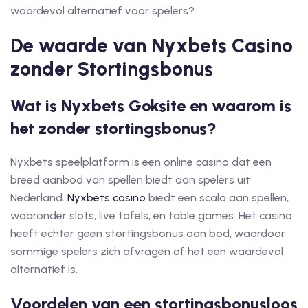
waardevol alternatief voor spelers?
De waarde van Nyxbets Casino
zonder Stortingsbonus
Wat is Nyxbets Goksite en waarom is
het zonder stortingsbonus?
Nyxbets speelplatform is een online casino dat een
breed aanbod van spellen biedt aan spelers uit
Nederland.
Nyxbets casino
biedt een scala aan spellen,
waaronder slots, live tafels, en table games. Het casino
heeft echter geen stortingsbonus aan bod, waardoor
sommige spelers zich afvragen of het een waardevol
alternatief is.
Voordelen van een stortingsbonusloos