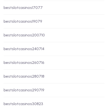
bestslotcasinos17077
bestslotcasinos19079
bestslotcasinos200710
bestslotcasinos240714
bestslotcasinos260716
bestslotcasinos280718
bestslotcasinos290719
bestslotcasinos30823