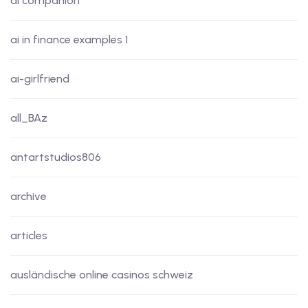
ai companion
ai in finance examples 1
ai-girlfriend
all_BAz
antartstudios806
archive
articles
ausländische online casinos schweiz