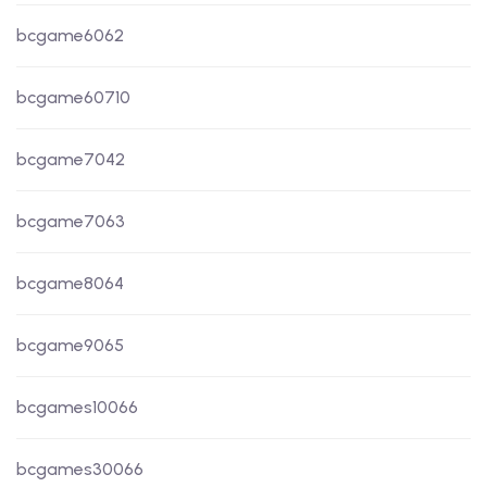
bcgame6062
bcgame60710
bcgame7042
bcgame7063
bcgame8064
bcgame9065
bcgames10066
bcgames30066