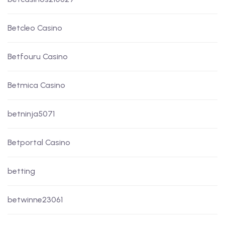
Betcleo Casino
Betfouru Casino
Betmica Casino
betninja5071
Betportal Casino
betting
betwinne23061