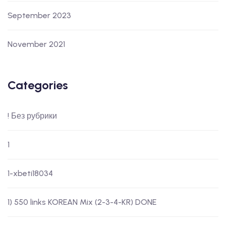
September 2023
November 2021
Categories
! Без рубрики
1
1-xbeti18034
1) 550 links KOREAN Mix (2-3-4-KR) DONE