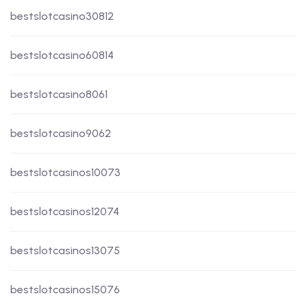
bestslotcasino30812
bestslotcasino60814
bestslotcasino8061
bestslotcasino9062
bestslotcasinos10073
bestslotcasinos12074
bestslotcasinos13075
bestslotcasinos15076