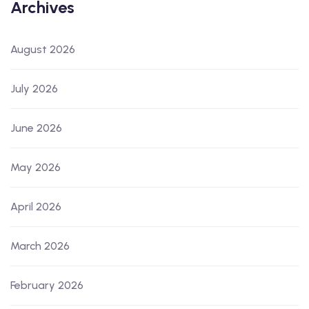
Archives
August 2026
July 2026
June 2026
May 2026
April 2026
March 2026
February 2026