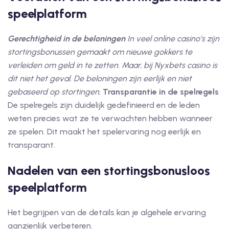
speelplatform
Gerechtigheid in de beloningen
In veel online casino’s zijn
stortingsbonussen gemaakt om nieuwe gokkers te
verleiden om geld in te zetten. Maar, bij Nyxbets casino is
dit niet het geval. De beloningen zijn eerlijk en niet
gebaseerd op stortingen.
Transparantie in de spelregels
De spelregels zijn duidelijk gedefinieerd en de leden
weten precies wat ze te verwachten hebben wanneer
ze spelen. Dit maakt het spelervaring nog eerlijk en
transparant.
Nadelen van een stortingsbonusloos
speelplatform
Het begrijpen van de details kan je algehele ervaring
aanzienlijk verbeteren.