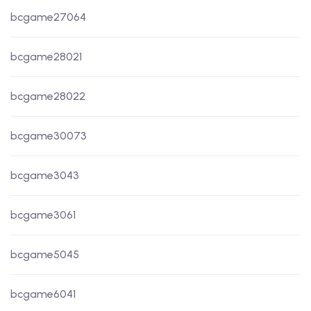
bcgame27064
bcgame28021
bcgame28022
bcgame30073
bcgame3043
bcgame3061
bcgame5045
bcgame6041