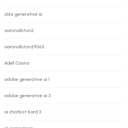
a16z generative ai
aaronallston2
aaronallston29065
Adell Casino
adobe generative ai 1
adobe generative ai 3
ai chatbot bard 3