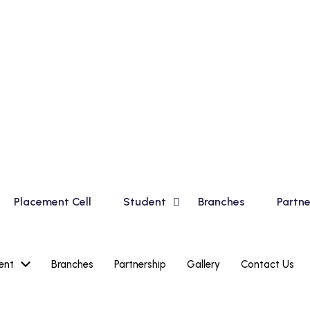
n Basic Course for Madhyamik Students and Financial Accoun
Placement Cell
Student
Branches
Partne
ent
Branches
Partnership
Gallery
Contact Us