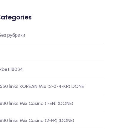
ategories
 Без рубрики
-xbeti18034
) 550 links KOREAN Mix (2-3-4-KR) DONE
 880 links Mix Casino (1-EN) (DONE)
) 880 links Mix Casino (2-FR) (DONE)