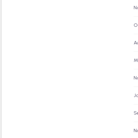
N
O
A
M
N
J
S
N