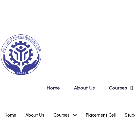
Skip
New Admission i
to
content
Home
About Us
Courses
Home
About Us
Courses
Placement Cell
Stud