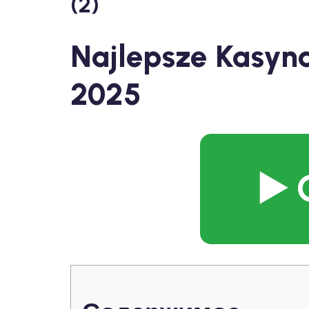
(2)
Najlepsze Kasyna
2025
▶️