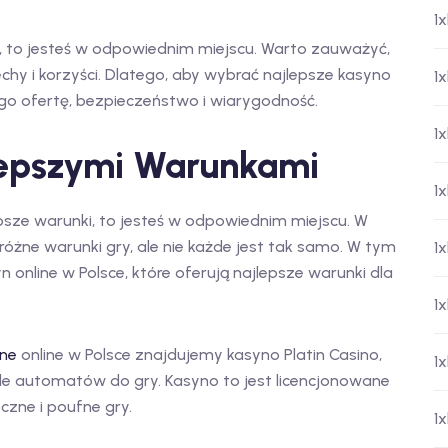
1x
ce, to jesteś w odpowiednim miejscu. Warto zauważyć,
hy i korzyści. Dlatego, aby wybrać najlepsze kasyno
1
jego ofertę, bezpieczeństwo i wiarygodność.
1
lepszymi Warunkami
1
lepsze warunki, to jesteś w odpowiednim miejscu. W
ą różne warunki gry, ale nie każde jest tak samo. W tym
1
 online w Polsce, które oferują najlepsze warunki dla
1
ine
online w Polsce znajdujemy kasyno Platin Casino,
1
ele automatów do gry. Kasyno to jest licencjonowane
czne i poufne gry.
1