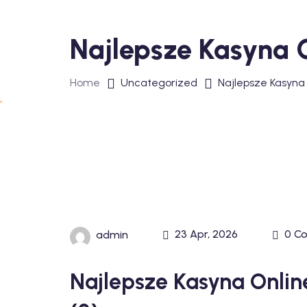
Najlepsze Kasyna 
Home
Uncategorized
Najlepsze Kasyna 
23 Apr, 2026
0 C
admin
Najlepsze Kasyna Onlin