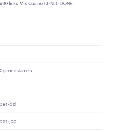
) 880 links Mix Casino (3-NL) (DONE)
50gimnasium.ru
xbet-dz1
xbet-jap