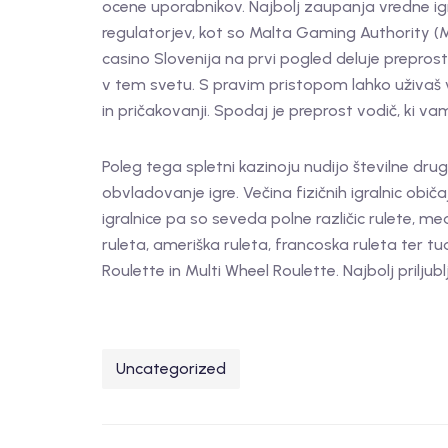
ocene uporabnikov. Najbolj zaupanja vredne igra
regulatorjev, kot so Malta Gaming Authority (
casino Slovenija na prvi pogled deluje preprost
v tem svetu. S pravim pristopom lahko uživaš v
in pričakovanji. Spodaj je preprost vodič, ki v
Poleg tega spletni kazinoju nudijo številne druge
obvladovanje igre. Večina fizičnih igralnic običa
igralnice pa so seveda polne različic rulete, me
ruleta, ameriška ruleta, francoska ruleta ter t
Roulette in Multi Wheel Roulette. Najbolj priljub
Uncategorized