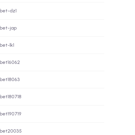
xbet-dz1
xbet-jap
bet-lk1
xbet16062
xbet18063
xbet180718
xbet190719
xbet20035