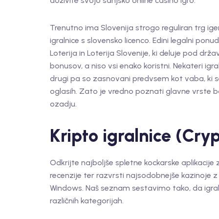
doživite svojo sanjsko online casino igro.
Trenutno ima Slovenija strogo reguliran trg iger
igralnice s slovensko licenco. Edini legalni ponud
Loterija in Loterija Slovenije, ki deluje pod drža
bonusov, a niso vsi enako koristni. Nekateri i
drugi pa so zasnovani predvsem kot vaba, ki se
oglasih. Zato je vredno poznati glavne vrste bo
ozadju.
Kripto igralnice (Cry
Odkrijte najboljše spletne kockarske aplikacij
recenzije ter razvrsti najsodobnejše kazinoje z 
Windows. Naš seznam sestavimo tako, da igral
različnih kategorijah.