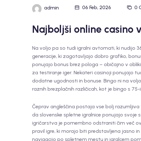
06 Feb, 2026
0 
admin
Najboljši online casino 
Na voljo pa so tudi igralni avtomati, ki nudijo 3
generacije, ki zagotavljajo dobro grafiko, bonu
ponujajo bonus brez pologa – običajno v oblik
za testiranje iger. Nekateri casinoji ponujajo tu
dodatne ugodnosti in bonuse. Bingo ni na voljo 
raznih brezplačnih različicah, kot je bingo s 75-i
Čeprav angleščina postaja vse bolj razumljiv
da slovenske spletne igralnice ponujajo svoje 
igričarstva je pomembno odstraniti čim več o
pravil igre, ki morajo biti predstavljena jasno 
navigacijo po spletnem mestu in igralcem poma