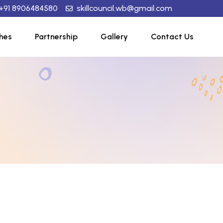
se for Madhyamik Students and Financial Accounting (Tally
+91 8906484580
skillcouncil.wb@gmail.com
hes
Partnership
Gallery
Contact Us