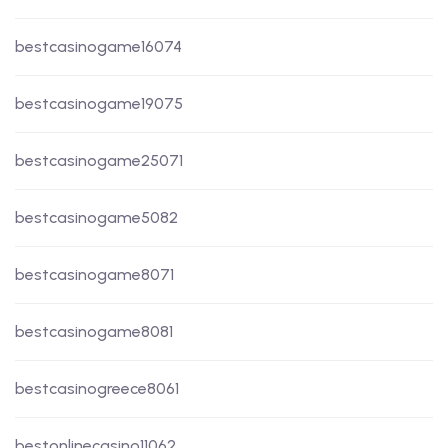
bestcasinogame16074
bestcasinogame19075
bestcasinogame25071
bestcasinogame5082
bestcasinogame8071
bestcasinogame8081
bestcasinogreece8061
bestonlinecasino11062