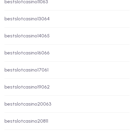
bestslotcasino11063
bestslotcasino13064
bestslotcasino14065
bestslotcasino16066
bestslotcasino17061
bestslotcasino19062
bestslotcasino20063
bestslotcasino20811