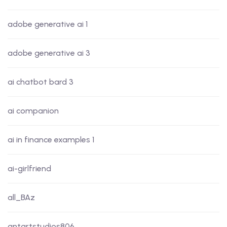
adobe generative ai 1
adobe generative ai 3
ai chatbot bard 3
ai companion
ai in finance examples 1
ai-girlfriend
all_BAz
antartstudios806