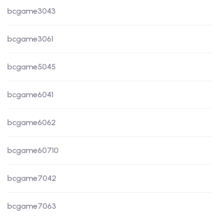
bcgame3043
bcgame3061
bcgame5045
bcgame6041
bcgame6062
bcgame60710
bcgame7042
bcgame7063