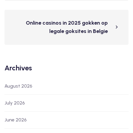
Online casinos in 2025 gokken op
legale goksites in Belgie
Archives
August 2026
July 2026
June 2026