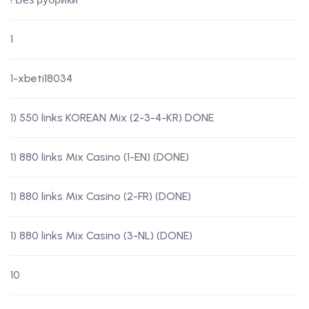
1
1-xbeti18034
1) 550 links KOREAN Mix (2-3-4-KR) DONE
1) 880 links Mix Casino (1-EN) (DONE)
1) 880 links Mix Casino (2-FR) (DONE)
1) 880 links Mix Casino (3-NL) (DONE)
10