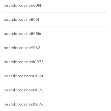
bestslotcasino60814
bestslotcasino8061
bestslotcasino80816
bestslotcasino9062
bestslotcasinos10073
bestslotcasinos12074
bestslotcasinos13075
bestslotcasinos15076