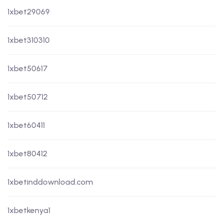
1xbet29069
1xbet310310
1xbet50617
1xbet50712
1xbet60411
1xbet80412
1xbetinddownload.com
1xbetkenya1