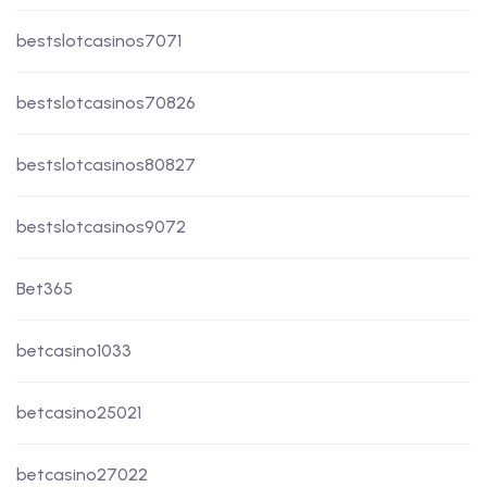
bestslotcasinos7071
bestslotcasinos70826
bestslotcasinos80827
bestslotcasinos9072
Bet365
betcasino1033
betcasino25021
betcasino27022