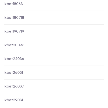
1xbet18063
1xbet180718
1xbet190719
1xbet20035
1xbet24036
1xbet26031
1xbet26037
1xbet29031