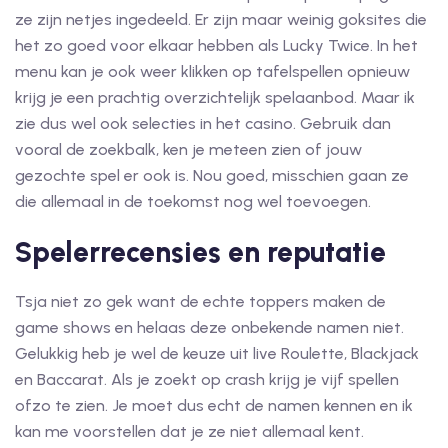
ze zijn netjes ingedeeld. Er zijn maar weinig goksites die
het zo goed voor elkaar hebben als Lucky Twice. In het
menu kan je ook weer klikken op tafelspellen opnieuw
krijg je een prachtig overzichtelijk spelaanbod. Maar ik
zie dus wel ook selecties in het casino. Gebruik dan
vooral de zoekbalk, ken je meteen zien of jouw
gezochte spel er ook is. Nou goed, misschien gaan ze
die allemaal in de toekomst nog wel toevoegen.
Spelerrecensies en reputatie
Tsja niet zo gek want de echte toppers maken de
game shows en helaas deze onbekende namen niet.
Gelukkig heb je wel de keuze uit live Roulette, Blackjack
en Baccarat. Als je zoekt op crash krijg je vijf spellen
ofzo te zien. Je moet dus echt de namen kennen en ik
kan me voorstellen dat je ze niet allemaal kent.