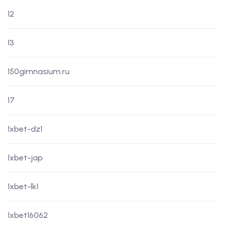
12
13
150gimnasium.ru
17
1xbet-dz1
1xbet-jap
1xbet-lk1
1xbet16062