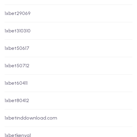
1xbet29069
1xbet310310
1xbet50617
1xbet50712
1xbet60411
1xbet80412
1xbetinddownload.com
1xbetkenya1