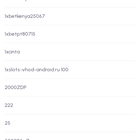
1xbetkenya25067
1xbetpt80715
1xcinta
1xslots-vhod-android.ru 100
2000ZDP
222
25