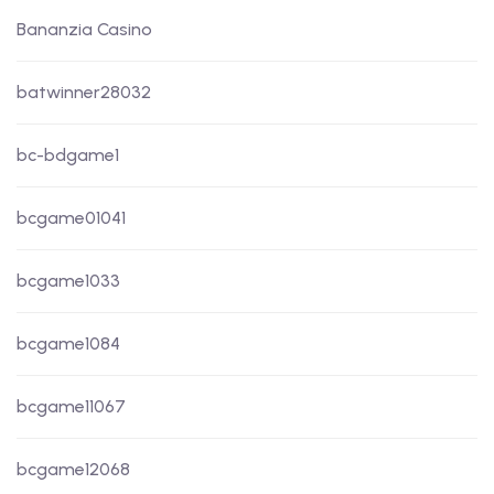
Bananzia Casino
batwinner28032
bc-bdgame1
bcgame01041
bcgame1033
bcgame1084
bcgame11067
bcgame12068