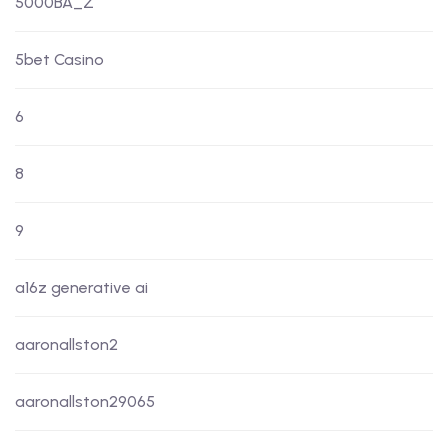
5000BA_Z
5bet Casino
6
8
9
a16z generative ai
aaronallston2
aaronallston29065