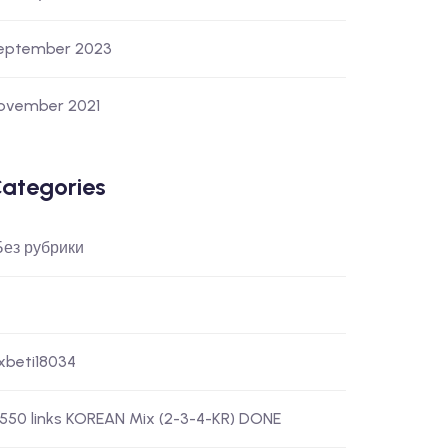
eptember 2023
ovember 2021
ategories
 Без рубрики
-xbeti18034
) 550 links KOREAN Mix (2-3-4-KR) DONE