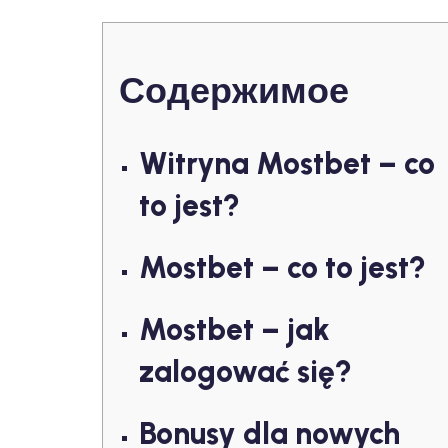
Содержимое
Witryna Mostbet – co
to jest?
Mostbet – co to jest?
Mostbet – jak
zalogować się?
Bonusy dla nowych