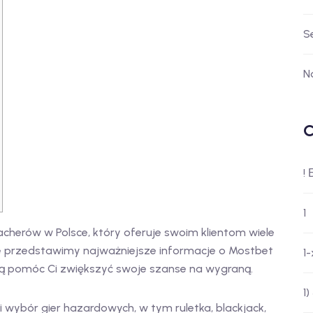
S
N
C
!
1
cherów w Polsce, który oferuje swoim klientom wiele
le przedstawimy najważniejsze informacje o Mostbet
1
gą pomóc Ci zwiększyć swoje szanse na wygraną.
1
i wybór gier hazardowych, w tym ruletka, blackjack,