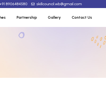
rse for Madhyamik Students and Financial Accounting (Tall
+91 8906484580
skillcouncil.wb@gmail.com
hes
Partnership
Gallery
Contact Us