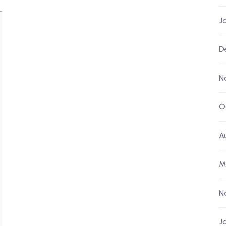
J
D
N
O
A
M
N
J