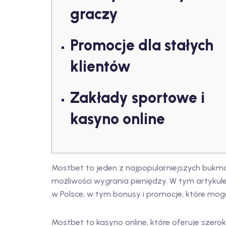
graczy
Promocje dla stałych
klientów
Zakłady sportowe i
kasyno online
Mostbet to jeden z najpopularniejszych bukma
możliwości wygrania pieniędzy. W tym artyku
w Polsce, w tym bonusy i promocje, które mo
Mostbet to kasyno online, które oferuje szerok