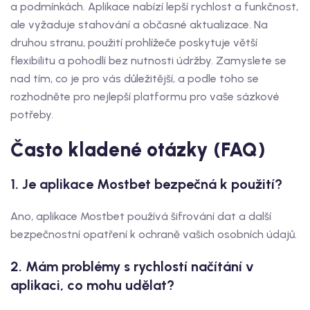
a podmínkách. Aplikace nabízí lepší rychlost a funkčnost,
ale vyžaduje stahování a občasné aktualizace. Na
druhou stranu, použití prohlížeče poskytuje větší
flexibilitu a pohodlí bez nutnosti údržby. Zamyslete se
nad tím, co je pro vás důležitější, a podle toho se
rozhodněte pro nejlepší platformu pro vaše sázkové
potřeby.
Často kladené otázky (FAQ)
1. Je aplikace Mostbet bezpečná k použití?
Ano, aplikace Mostbet používá šifrování dat a další
bezpečnostní opatření k ochraně vašich osobních údajů.
2. Mám problémy s rychlostí načítání v
aplikaci, co mohu udělat?