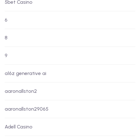
5bet Casino
6
8
9
a16z generative ai
aaronallston2
aaronallston29065
Adell Casino