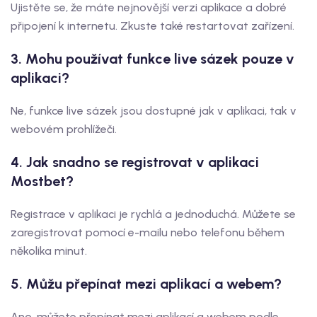
Ujistěte se, že máte nejnovější verzi aplikace a dobré
připojení k internetu. Zkuste také restartovat zařízení.
3. Mohu používat funkce live sázek pouze v
aplikaci?
Ne, funkce live sázek jsou dostupné jak v aplikaci, tak v
webovém prohlížeči.
4. Jak snadno se registrovat v aplikaci
Mostbet?
Registrace v aplikaci je rychlá a jednoduchá. Můžete se
zaregistrovat pomocí e-mailu nebo telefonu během
několika minut.
5. Můžu přepínat mezi aplikací a webem?
Ano, můžete přepínat mezi aplikací a webem podle