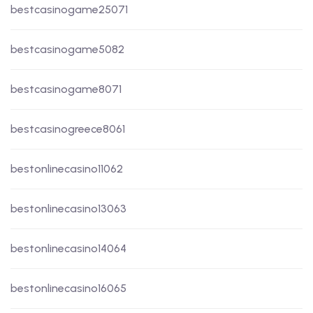
bestcasinogame25071
bestcasinogame5082
bestcasinogame8071
bestcasinogreece8061
bestonlinecasino11062
bestonlinecasino13063
bestonlinecasino14064
bestonlinecasino16065