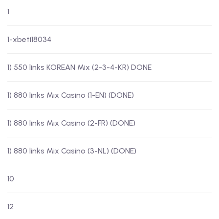
1
1-xbeti18034
1) 550 links KOREAN Mix (2-3-4-KR) DONE
1) 880 links Mix Casino (1-EN) (DONE)
1) 880 links Mix Casino (2-FR) (DONE)
1) 880 links Mix Casino (3-NL) (DONE)
10
12