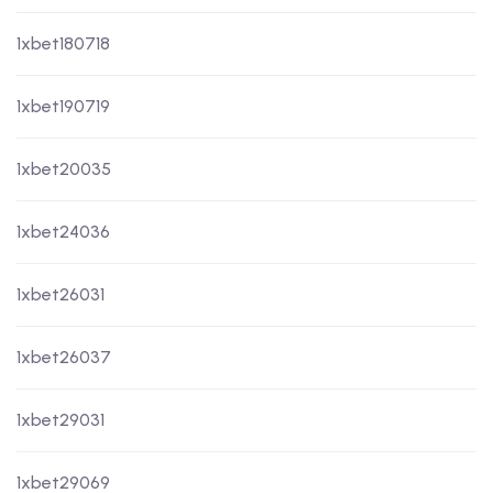
1xbet180718
1xbet190719
1xbet20035
1xbet24036
1xbet26031
1xbet26037
1xbet29031
1xbet29069