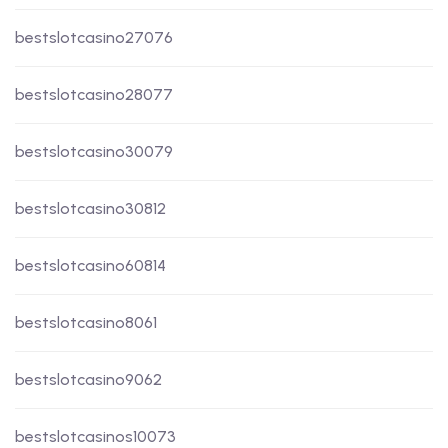
bestslotcasino27076
bestslotcasino28077
bestslotcasino30079
bestslotcasino30812
bestslotcasino60814
bestslotcasino8061
bestslotcasino9062
bestslotcasinos10073