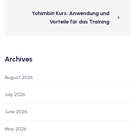
Yohimbin Kurs: Anwendung und
Vorteile für das Training
Archives
August 2026
July 2026
June 2026
May 2026