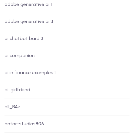
adobe generative ai 1
adobe generative ai 3
ai chatbot bard 3
ai companion
ai in finance examples 1
ai-girlfriend
all_BAz
antartstudios806