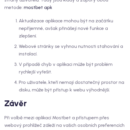
metode:
mostbet apk
Aktualizace aplikace mohou být na začátku
nepříjemné, avšak přinášejí nové funkce a
zlepšení.
Webové stránky se vyhnou nutnosti stahování a
instalací.
V případě chyb v aplikaci může být problém
rychlejší vyřešit.
Pro uživatele, kteří nemají dostatečný prostor na
disku, může být přístup k webu výhodnější.
Závěr
Při volbě mezi aplikací Mostbet a přístupem přes
webový prohlížeč záleží na vašich osobních preferencích