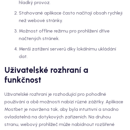
hladký provoz.
Stahované aplikace často načítají obsah rychleji
než webové stránky.
Možnost offline režimu pro prohlížení dříve
načtených stránek.
Menší zatížení serverů díky lokálnímu ukládání
dat.
Uživatelské rozhraní a
funkčnost
Uživatelské rozhraní je rozhodující pro pohodlné
používání a obě možnosti nabízí různé zážitky. Aplikace
Mostbet je navržena tak, aby byla intuitivní a snadno
ovladatelná na dotykových zařízeních. Na druhou
stranu, webový prohlížeč může nabídnout rozšířené