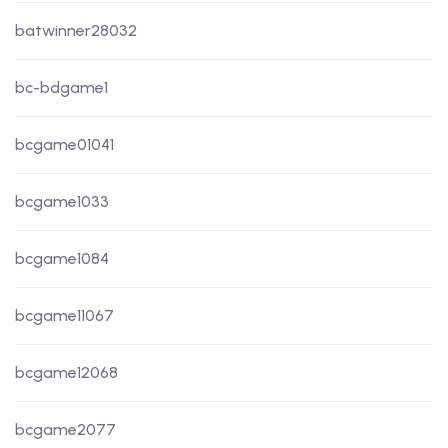
batwinner28032
bc-bdgame1
bcgame01041
bcgame1033
bcgame1084
bcgame11067
bcgame12068
bcgame2077