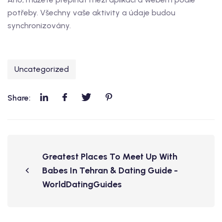
potřeby. Všechny vaše aktivity a údaje budou
synchronizovány.
Uncategorized
Share:
Greatest Places To Meet Up With
Babes In Tehran & Dating Guide -
WorldDatingGuides