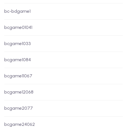
bc-bdgame1
bcgame01041
bcgame1033
bcgame1084
bcgame11067
bcgame12068
bcgame2077
bcgame24062