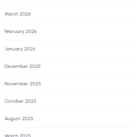
March 2026
February 2026
January 2026
December 2025
November 2025
October 2025
August 2025
March 2025