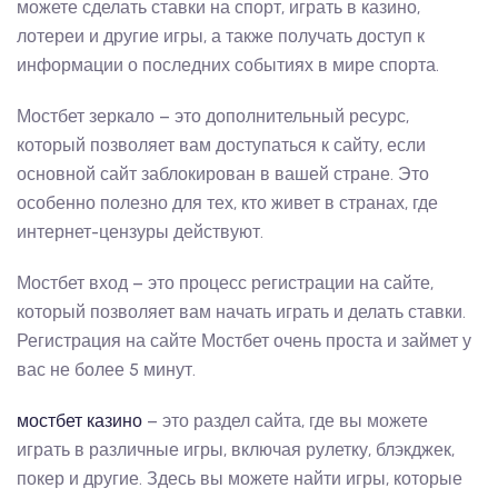
можете сделать ставки на спорт, играть в казино,
лотереи и другие игры, а также получать доступ к
информации о последних событиях в мире спорта.
Мостбет зеркало – это дополнительный ресурс,
который позволяет вам доступаться к сайту, если
основной сайт заблокирован в вашей стране. Это
особенно полезно для тех, кто живет в странах, где
интернет-цензуры действуют.
Мостбет вход – это процесс регистрации на сайте,
который позволяет вам начать играть и делать ставки.
Регистрация на сайте Мостбет очень проста и займет у
вас не более 5 минут.
мостбет казино
– это раздел сайта, где вы можете
играть в различные игры, включая рулетку, блэкджек,
покер и другие. Здесь вы можете найти игры, которые