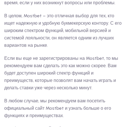
время, если у них возникнут вопросы или проблемы.
В целом, Mostbet – это отличная выбор для тех, кто
ищет надежную и удобную букмекерскую контору. С его
широким спектром функций, мобильной версией и
системой лояльности, он является одним из лучших
вариантов на рынке.
Если вы еще не зарегистрированы на Mostbet, то мы
рекомендуем вам сделать это как можно скорее. Вам
будет доступен широкий спектр функций и
преимуществ, которые позволят вам начать играть и
делать ставки уже через несколько минут.
В любом случае, мы рекомендуем вам посетить
официальный сайт Mostbet и узнать больше о его
функциях и преимуществах.