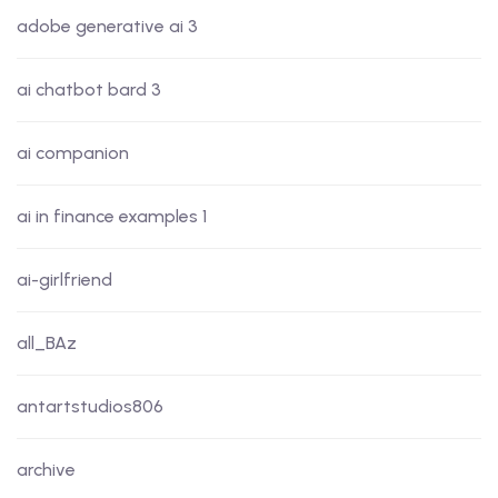
adobe generative ai 3
ai chatbot bard 3
ai companion
ai in finance examples 1
ai-girlfriend
all_BAz
antartstudios806
archive