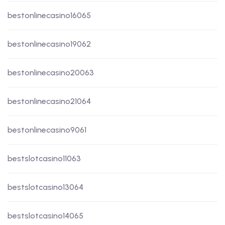
bestonlinecasino16065
bestonlinecasino19062
bestonlinecasino20063
bestonlinecasino21064
bestonlinecasino9061
bestslotcasino11063
bestslotcasino13064
bestslotcasino14065