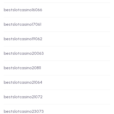
bestslotcasino16066
bestslotcasino17061
bestslotcasino19062
bestslotcasino20063
bestslotcasino20811
bestslotcasino21064
bestslotcasino21072
bestslotcasino23073