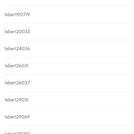
1xbet190719
1xbet20035
1xbet24036
1xbet26031
1xbet26037
1xbet29031
1xbet29069
1xbet310310