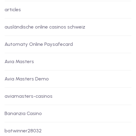
articles
ausländische online casinos schweiz
Automaty Online Paysafecard
Avia Masters
Avia Masters Demo
aviamasters-casinos
Bananzia Casino
batwinner28032