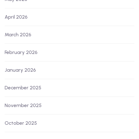
April 2026
March 2026
February 2026
January 2026
December 2025
November 2025
October 2025