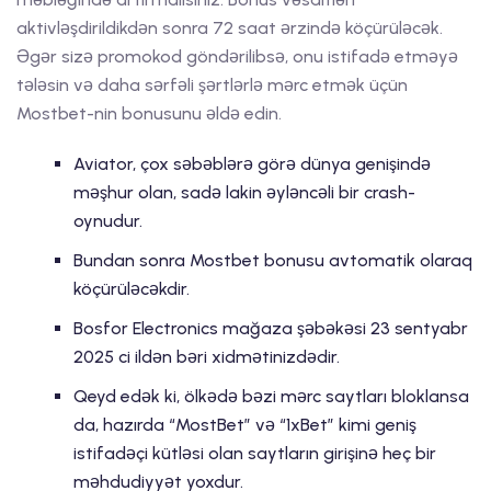
aktivləşdirildikdən sonra 72 saat ərzində köçürüləcək.
Əgər sizə promokod göndərilibsə, onu istifadə etməyə
tələsin və daha sərfəli şərtlərlə mərc etmək üçün
Mostbet-nin bonusunu əldə edin.
Aviator, çox səbəblərə görə dünya genişində
məşhur olan, sadə lakin əyləncəli bir crash-
oynudur.
Bundan sonra Mostbet bonusu avtomatik olaraq
köçürüləcəkdir.
Bosfor Electronics mağaza şəbəkəsi 23 sentyabr
2025 ci ildən bəri xidmətinizdədir.
Qeyd edək ki, ölkədə bəzi mərc saytları bloklansa
da, hazırda “MostBet” və “1xBet” kimi geniş
istifadəçi kütləsi olan saytların girişinə heç bir
məhdudiyyət yoxdur.