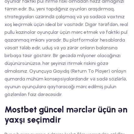
oyunlar faktiki pul itirmə riski olmadan həzz almağınızı
təmin edir. Bu, yeni tapdığınız oyunları araşdırmaq,
strategiyaları üzərində çalışmaq və ya sadəcə vaxtınız
xoş keçirmək üçün ideal bir vasitədir. Digər tərəfdən, real
pullu kazinolar oyunçular üçün mərc etmək və faktiki pul
qazanmaq imkanı yaradır. Bu platformalar hesablarda
vəsait tələb edir, uduş və ya zərər onların balansına
birbaşa təsir göstərir. Bir gecədə milyoner olacağınızı
düşünürsünüzsə, hər şeyinizi itirmək riskini gözə
almalısınız. Oyunçuya Qayıdış (Return To Player) onlayn
qumarda mühüm konsepsiyalardandır və sadə sözlərlə,
oyunun oyunçulara qaytaracağı mərc edilmiş pulun
gözlənilən faiz dərəcəsidir.
Mostbet güncel mərclər üçün ən
yaxşı seçimdir