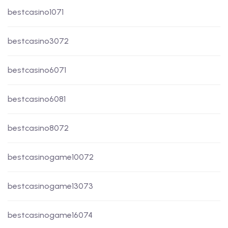
bestcasino1071
bestcasino3072
bestcasino6071
bestcasino6081
bestcasino8072
bestcasinogame10072
bestcasinogame13073
bestcasinogame16074