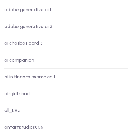
adobe generative ai 1
adobe generative ai 3
ai chatbot bard 3
ai companion
ai in finance examples 1
ai-girlfriend
all_BAz
antartstudios806