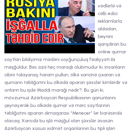
vədlərlə və
cəlb edici
reklamlarla
aldadan,
beynini
qarışdıran bu
online qumar
saytları bildiyimiz mədəni soyğunçuluq fəaliyyəti ilə
məşğuldur. Bəs sizə heç maraqlı olubmudur ki, insanların
cibini talayaraq, haram pulları, ölkə xaricinə çıxaran və
qumarın təbliğatını bu ölkədə aparan şəxslər kimlərdir və
onların bu işdə Maddi marağı nədir?. Bu gün ki,
mövzumuz Azərbaycan Respublikasının qanunlarını
çeynəyərək bu ölkədə qumar və mərc saytlarının
təbliğatını aparan dırnaqarası “Menecer” lər barəsində
olacaq. Xaricdə bu işlə məşğul olan şəxslər əsasən
Azərbaycan xüsusi xidmət orqanlarının bu tipli işləri