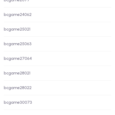
bcgame24062
bcgame25021
bcgame25063
bcgame27064
bcgame28021
bcgame28022
bcgame30073