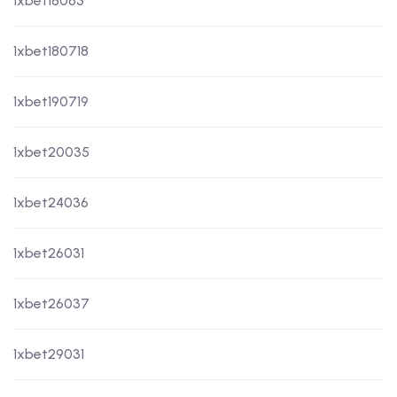
1xbet18063
1xbet180718
1xbet190719
1xbet20035
1xbet24036
1xbet26031
1xbet26037
1xbet29031