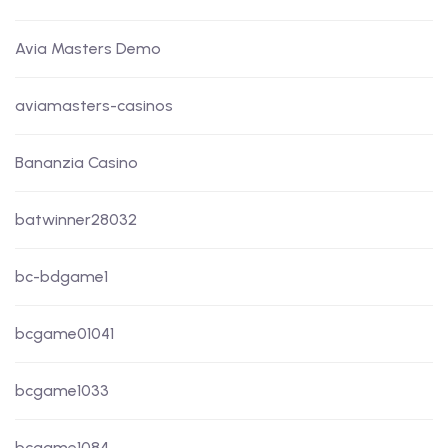
Avia Masters Demo
aviamasters-casinos
Bananzia Casino
batwinner28032
bc-bdgame1
bcgame01041
bcgame1033
bcgame1084