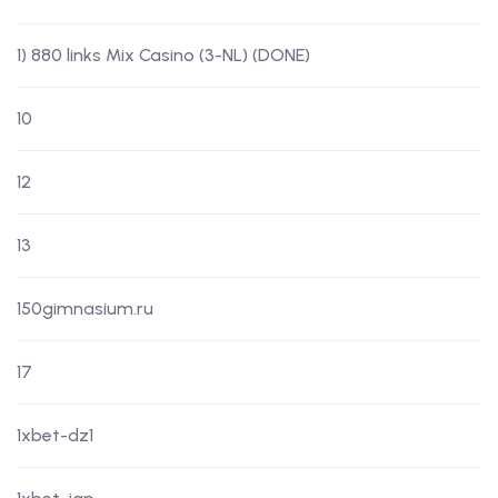
1) 880 links Mix Casino (3-NL) (DONE)
10
12
13
150gimnasium.ru
17
1xbet-dz1