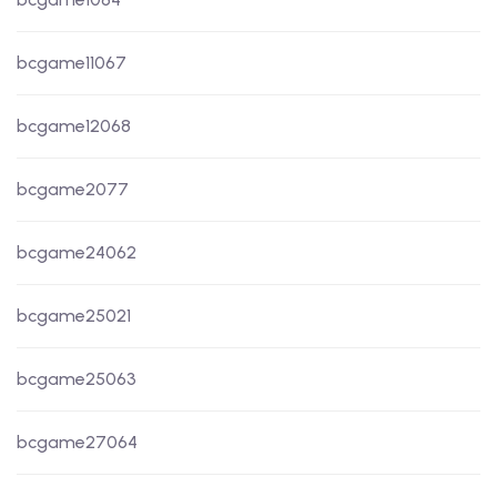
bcgame11067
bcgame12068
bcgame2077
bcgame24062
bcgame25021
bcgame25063
bcgame27064