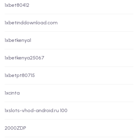
1xbet80412
1xbetinddownload.com
1xbetkenya1
1xbetkenya25067
1xbetpt80715
1xcinta
1xslots-vhod-android.ru 100
2000ZDP