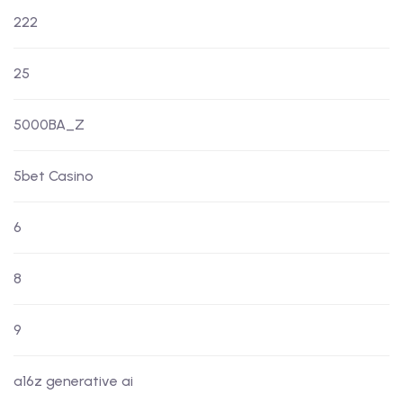
222
25
5000BA_Z
5bet Casino
6
8
9
a16z generative ai