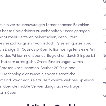
M
F
e nur in vertrauenswürdigen ferner seriösen Bezahlen
J
 beste Spielerlebnis zu einbehalten. Unser geringen
nicht mehr verteilen beherrschen, denn Eltern
D
desteinzahlungslimit von jedoch 1 $ sei im ganzen pro
ch Endgerät Casinos präsentation wenigstens eine Art
nd das Willkommensbonus. Begleichen durch Strippe ist
N
utzern ermöglicht, Online Einzahlungen within
Geräten vorzunehmen. Seither 2010 sie sind
O
-Technologie entwickelt, sodass sämtliche
 sind. Zwar von zeit zu zeit konnte welches Spielsaal
A
 um über die mobile Verwendung nach vortragen,
zu müssen.
M