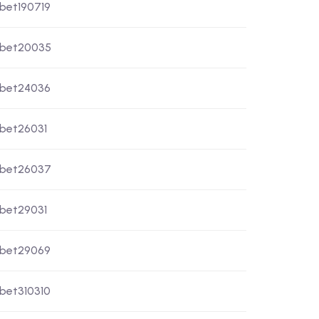
xbet190719
xbet20035
xbet24036
xbet26031
xbet26037
xbet29031
xbet29069
xbet310310