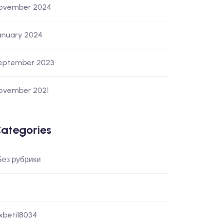
ovember 2024
anuary 2024
eptember 2023
ovember 2021
ategories
 Без рубрики
-xbeti18034