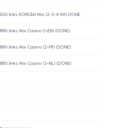
) 550 links KOREAN Mix (2-3-4-KR) DONE
 880 links Mix Casino (1-EN) (DONE)
) 880 links Mix Casino (2-FR) (DONE)
) 880 links Mix Casino (3-NL) (DONE)