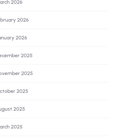
arch 2026
ebruary 2026
anuary 2026
ecember 2025
ovember 2025
ctober 2025
ugust 2025
arch 2025