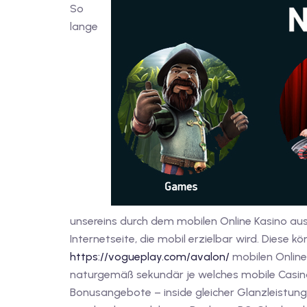
So
lange
unsereins durch dem mobilen Online Kasino aus
Internetseite, die mobil erzielbar wird. Diese 
https://vogueplay.com/avalon/
mobilen Online
naturgemäß sekundär je welches mobile Casino.
Bonusangebote – inside gleicher Glanzleistun