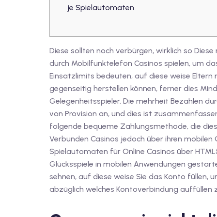
je Spielautomaten
Diese sollten noch verbürgen, wirklich so Dies
durch Mobilfunktelefon Casinos spielen, um das
Einsatzlimits bedeuten, auf diese weise Eltern 
gegenseitig herstellen können, ferner dies Min
Gelegenheitsspieler.
Die mehrheit Bezahlen dur
von Provision an, und dies ist zusammenfasse
folgende bequeme Zahlungsmethode, die dies N
Verbunden Casinos jedoch über ihren mobilen 
Spielautomaten für Online Casinos über HTML5
Glücksspiele in mobilen Anwendungen gestartet
sehnen, auf diese weise Sie das Konto füllen,
abzüglich welches Kontoverbindung auffüllen 