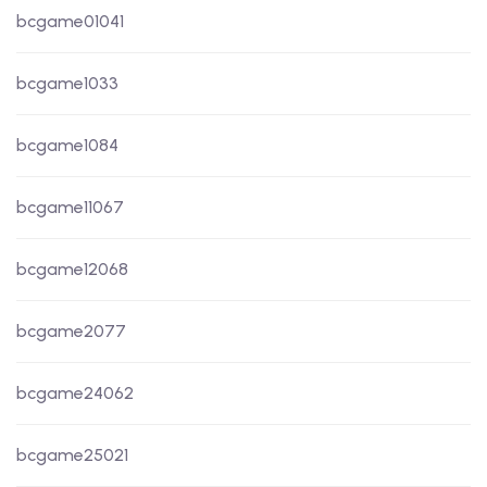
bcgame01041
bcgame1033
bcgame1084
bcgame11067
bcgame12068
bcgame2077
bcgame24062
bcgame25021