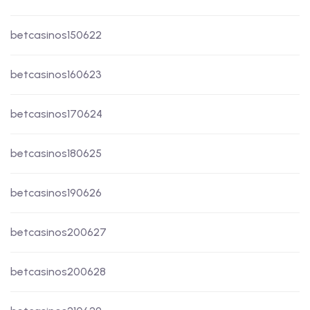
betcasinos150622
betcasinos160623
betcasinos170624
betcasinos180625
betcasinos190626
betcasinos200627
betcasinos200628