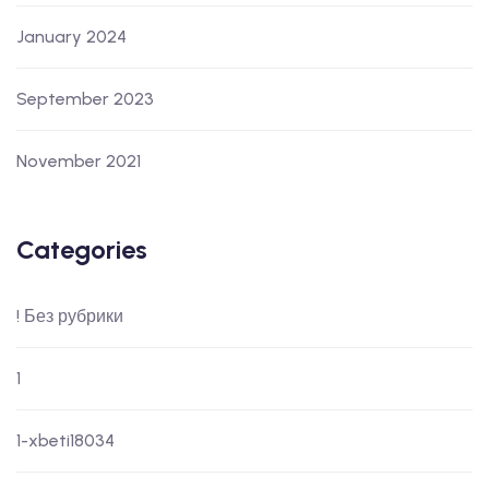
January 2024
September 2023
November 2021
Categories
! Без рубрики
1
1-xbeti18034