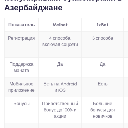
Азербайджане
Показатель
Melbet
1xBet
Регистрация
4 способа,
3 способа
включая соцсети
Поддержка
Да
Да
маната
Мобильное
Есть на Android
Есть
приложение
и iOS
Бонусы
Приветственный
Большие
бонус до 100% и
бонусы для
акции
новичков