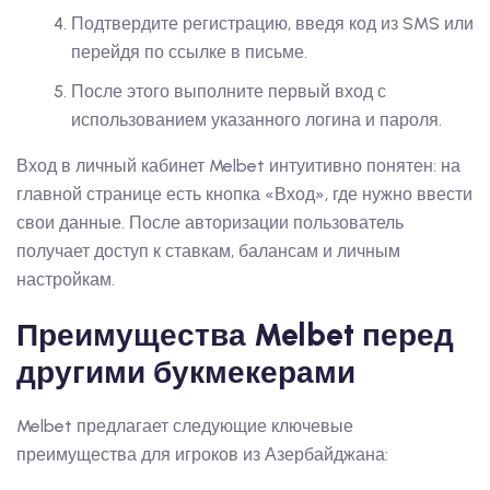
Подтвердите регистрацию, введя код из SMS или
перейдя по ссылке в письме.
После этого выполните первый вход с
использованием указанного логина и пароля.
Вход в личный кабинет Melbet интуитивно понятен: на
главной странице есть кнопка «Вход», где нужно ввести
свои данные. После авторизации пользователь
получает доступ к ставкам, балансам и личным
настройкам.
Преимущества Melbet перед
другими букмекерами
Melbet предлагает следующие ключевые
преимущества для игроков из Азербайджана: