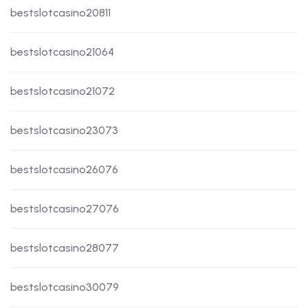
bestslotcasino20811
bestslotcasino21064
bestslotcasino21072
bestslotcasino23073
bestslotcasino26076
bestslotcasino27076
bestslotcasino28077
bestslotcasino30079