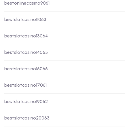
bestonlinecasino9061
bestslotcasino11063
bestslotcasino13064
bestslotcasino14065
bestslotcasino16066
bestslotcasino17061
bestslotcasino19062
bestslotcasino20063