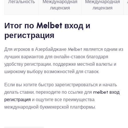
Легальность
Международная
Международная
лицензия
лицензия
Итог по Melbet вход и
регистрация
Для игроков в Азербайджане Melbet является одним из
лучших вариантов для онлайн-ставок благодаря
удобству регистрации, поддержке местной валюты и
широкому выбору возможностей для ставок.
Если вы хотите быстро зарегистрироваться и начать
делать ставки, переходите по ссылке для
melbet вход
регистрация
и ощутите все преимущества
международной букмекерской платформы.