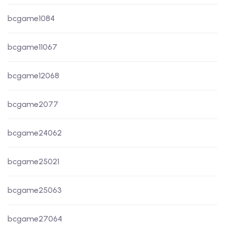
bcgame1084
bcgame11067
bcgame12068
bcgame2077
bcgame24062
bcgame25021
bcgame25063
bcgame27064