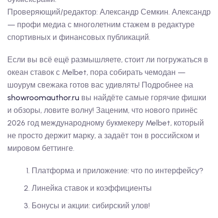
Проверяющий/редактор:
Александр Семкин
. Александр
— профи медиа с многолетним стажем в редактуре
спортивных и финансовых публикаций.
Если вы всё ещё размышляете, стоит ли погружаться в
океан ставок с Melbet, пора собирать чемодан —
шоурум свежака готов вас удивлять! Подробнее на
showroomauthor.ru
вы найдёте самые горячие фишки
и обзоры, ловите волну! Заценим, что нового принёс
2026 год международному букмекеру Melbet, который
не просто держит марку, а задаёт тон в российском и
мировом беттинге.
Платформа и приложение: что по интерфейсу?
Линейка ставок и коэффициенты
Бонусы и акции: сибирский улов!