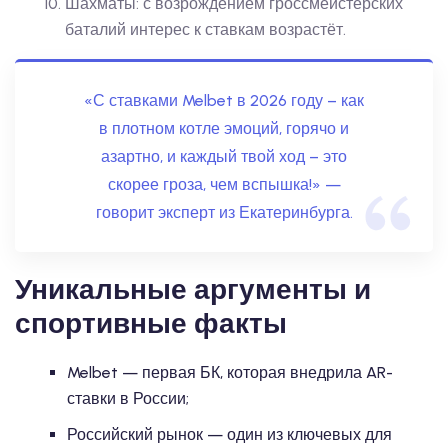
Шахматы: с возрождением гроссмейстерских
баталий интерес к ставкам возрастёт.
«С ставками Melbet в 2026 году – как
в плотном котле эмоций, горячо и
азартно, и каждый твой ход – это
скорее гроза, чем вспышка!» —
говорит эксперт из Екатеринбурга.
Уникальные аргументы и
спортивные факты
Melbet — первая БК, которая внедрила AR-
ставки в России;
Российский рынок — один из ключевых для