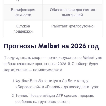
Верификация
Обязательная для снятия
личности
выигрышей
Служба
Работает круглосуточно
поддержки
Прогнозы Melbet на 2026 год
Предугадывать спорт — почти искусство, но Melbet уже
собрал классные прогнозы на 2026-й. Спойлер: будет
жарко, ставки — на максималках!
Футбол: Борьба за титул в Ла Лиге между
«Барселоной» и «Реалом» до последнего тура;
Теннис: Новые звёзды ATP сделают прорыв,
особенно на грунтовом сезоне;