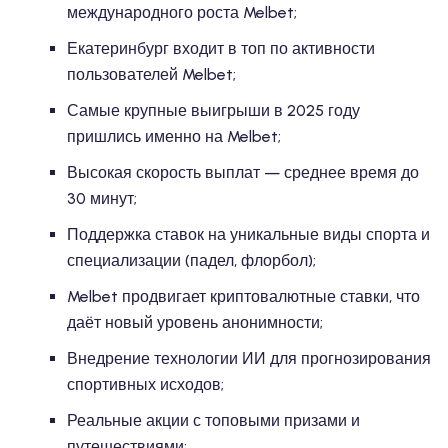
международного роста Melbet;
Екатеринбург входит в топ по активности
пользователей Melbet;
Самые крупные выигрыши в 2025 году
пришлись именно на Melbet;
Высокая скорость выплат — среднее время до
30 минут;
Поддержка ставок на уникальные виды спорта и
специализации (падел, флорбол);
Melbet продвигает криптовалютные ставки, что
даёт новый уровень анонимности;
Внедрение технологии ИИ для прогнозирования
спортивных исходов;
Реальные акции с топовыми призами и
путешествиями;