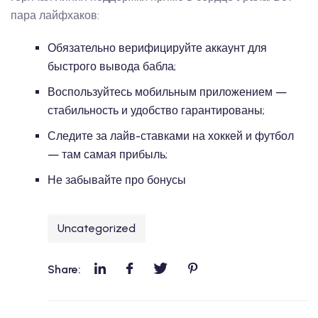
пара лайфхаков:
Обязательно верифицируйте аккаунт для
быстрого вывода бабла;
Воспользуйтесь мобильным приложением —
стабильность и удобство гарантированы;
Следите за лайв-ставками на хоккей и футбол
— там самая прибыль;
Не забывайте про бонусы
Uncategorized
Share: