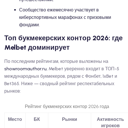
Сообщество ежемесячно участвует в
киберспортивных марафонах с призовыми
фондами.
Топ букмекерских контор 2026: где
Melbet доминирует
По последним рейтингам, которые выложены на
showroomauthor.ru
, Melbet уверенно входит в ТОП-5
международных букмекеров, рядом с Фонбет, 1xBet и
Bet365. Ниже — сводный рейтинг респектабельных
рынков:
Рейтинг букмекерских контор 2026 года
Место
БК
Рынки
Активность
игроков