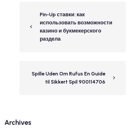
Pin-Up ставки: как
использовать возможности
казино и букмекерского
раздела
Spille Uden Om Rufus En Guide
til Sikkert Spil 900114706
Archives