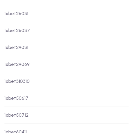
1xbet26031
1xbet26037
1xbet29031
1xbet29069
1xbet310310
1xbet50617
1xbet50712
1xbet60411