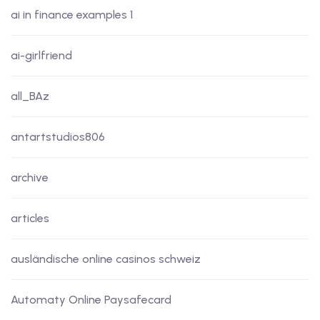
ai in finance examples 1
ai-girlfriend
all_BAz
antartstudios806
archive
articles
ausländische online casinos schweiz
Automaty Online Paysafecard