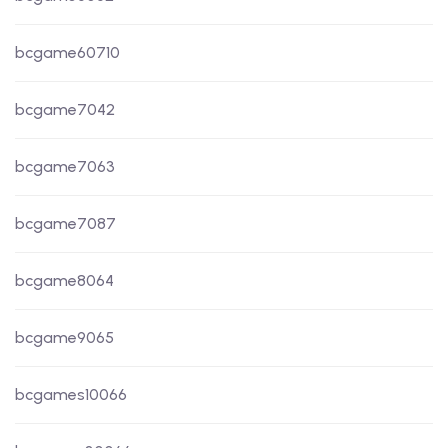
bcgame60710
bcgame7042
bcgame7063
bcgame7087
bcgame8064
bcgame9065
bcgames10066