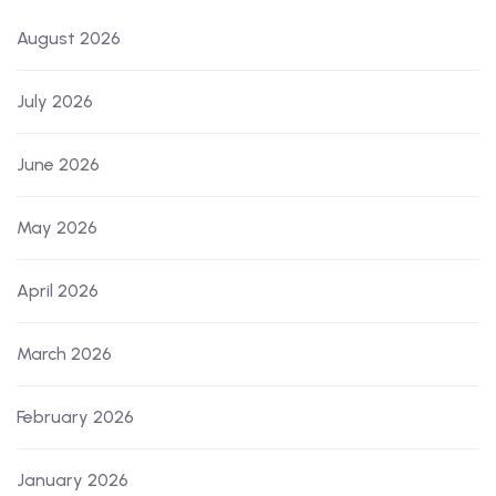
August 2026
July 2026
June 2026
May 2026
April 2026
March 2026
February 2026
January 2026