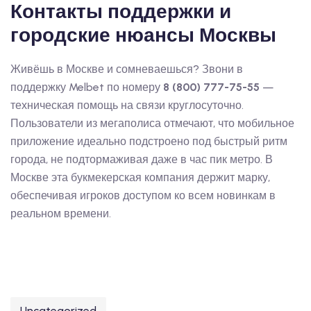
Контакты поддержки и
городские нюансы Москвы
Живёшь в Москве и сомневаешься? Звони в
поддержку Melbet по номеру
8 (800) 777-75-55
—
техническая помощь на связи круглосуточно.
Пользователи из мегаполиса отмечают, что мобильное
приложение идеально подстроено под быстрый ритм
города, не подтормаживая даже в час пик метро. В
Москве эта букмекерская компания держит марку,
обеспечивая игроков доступом ко всем новинкам в
реальном времени.
Uncategorized