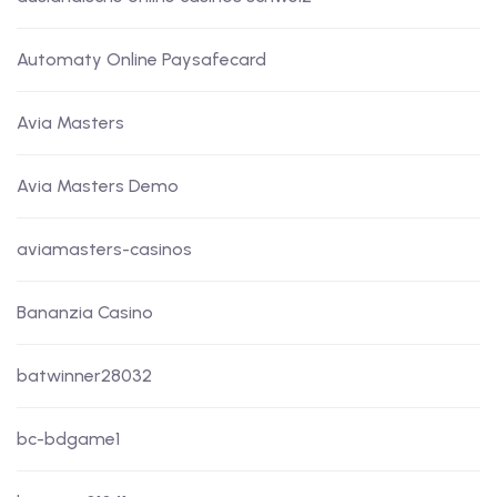
Automaty Online Paysafecard
Avia Masters
Avia Masters Demo
aviamasters-casinos
Bananzia Casino
batwinner28032
bc-bdgame1