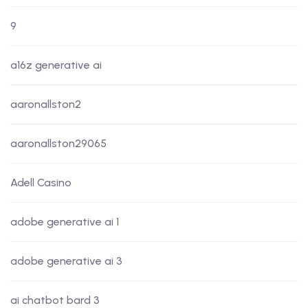
9
a16z generative ai
aaronallston2
aaronallston29065
Adell Casino
adobe generative ai 1
adobe generative ai 3
ai chatbot bard 3