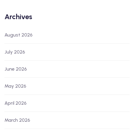
Archives
August 2026
July 2026
June 2026
May 2026
April 2026
March 2026