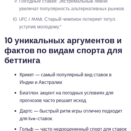
Погодные ставки: Экстремальныe ливни
увеличат популярность альтернативных рынков.
UFC / MMA: Старый чемпион потеряет титул,
уступив молодому.”
10 уникальных аргументов и
фактов по видам спорта для
беттинга
Крикет — самый популярный вид ставок в
Индии и Австралии.
Биатлон: акцент на погодных условиях для
прогнозов часто решает исход.
Дартс — быстрый ритм игры отлично подходит
для live-ставок.
Гольф — часто недооцененный спорт для ставок