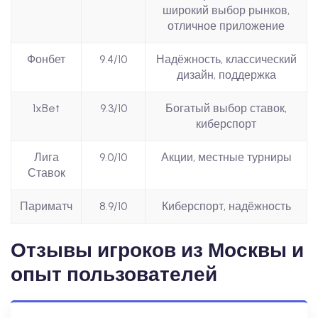
широкий выбор рынков,
отличное приложение
Фонбет
9.4/10
Надёжность, классический
дизайн, поддержка
1xBet
9.3/10
Богатый выбор ставок,
киберспорт
Лига
9.0/10
Акции, местные турниры
Ставок
Париматч
8.9/10
Киберспорт, надёжность
Отзывы игроков из Москвы и
опыт пользователей