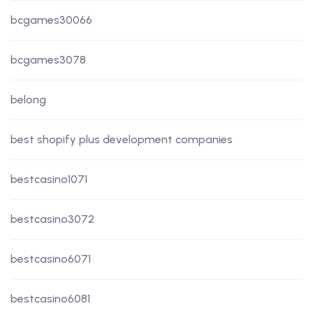
bcgames30066
bcgames3078
belong
best shopify plus development companies
bestcasino1071
bestcasino3072
bestcasino6071
bestcasino6081