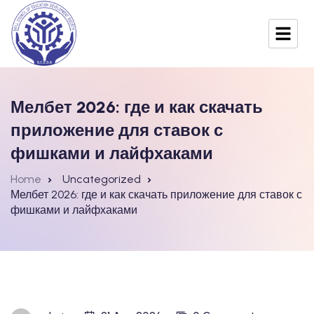
Мелбет 2026: где и как скачать
приложение для ставок с
фишками и лайфхаками
Home
Uncategorized
Мелбет 2026: где и как скачать приложение для ставок с
фишками и лайфхаками