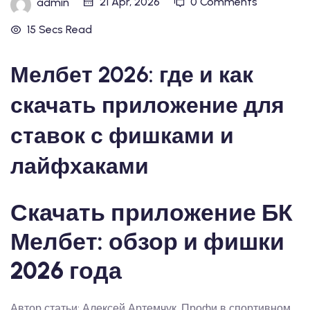
21 Apr, 2026
0 Comments
admin
15 Secs Read
Мелбет 2026: где и как
скачать приложение для
ставок с фишками и
лайфхаками
Скачать приложение БК
Мелбет: обзор и фишки
2026 года
Автор статьи:
Алексей Артемчук
. Профи в спортивном