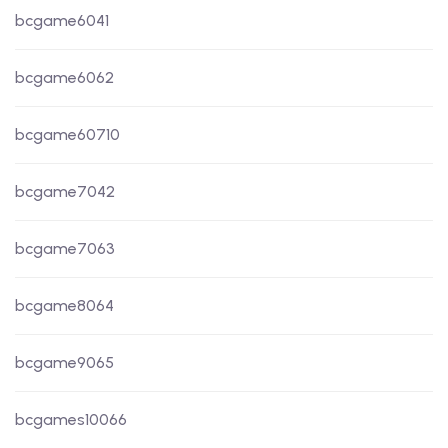
bcgame6041
bcgame6062
bcgame60710
bcgame7042
bcgame7063
bcgame8064
bcgame9065
bcgames10066