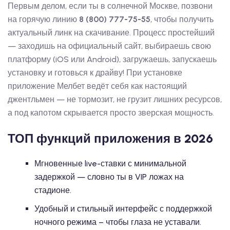
Первым делом, если ты в солнечной Москве, позвони
на горячую линию
8 (800) 777-75-55
, чтобы получить
актуальный линк на скачивание. Процесс простейший
— заходишь на официальный сайт, выбираешь свою
платформу (iOS или Android), загружаешь, запускаешь
установку и готовься к драйву! При установке
приложение Мелбет ведёт себя как настоящий
джентльмен — не тормозит, не грузит лишних ресурсов,
а под капотом скрывается просто зверская мощность.
ТОП функций приложения в 2026
Мгновенные live-ставки с минимальной
задержкой — словно ты в VIP ложах на
стадионе.
Удобный и стильный интерфейс с поддержкой
ночного режима – чтобы глаза не уставали.