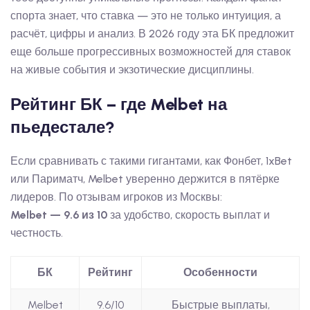
спорта знает, что ставка — это не только интуиция, а
расчёт, цифры и анализ. В 2026 году эта БК предложит
еще больше прогрессивных возможностей для ставок
на живые события и экзотические дисциплины.
Рейтинг БК – где Melbet на
пьедестале?
Если сравнивать с такими гигантами, как Фонбет, 1xBet
или Париматч, Melbet уверенно держится в пятёрке
лидеров. По отзывам игроков из Москвы:
Melbet — 9.6 из 10
за удобство, скорость выплат и
честность.
БК
Рейтинг
Особенности
Melbet
9.6/10
Быстрые выплаты,