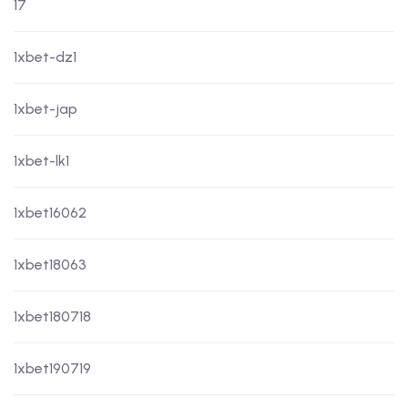
17
1xbet-dz1
1xbet-jap
1xbet-lk1
1xbet16062
1xbet18063
1xbet180718
1xbet190719