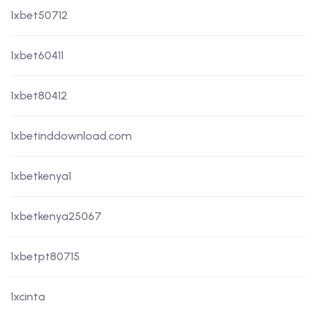
1xbet50712
1xbet60411
1xbet80412
1xbetinddownload.com
1xbetkenya1
1xbetkenya25067
1xbetpt80715
1xcinta