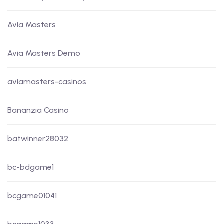
Avia Masters
Avia Masters Demo
aviamasters-casinos
Bananzia Casino
batwinner28032
bc-bdgame1
bcgame01041