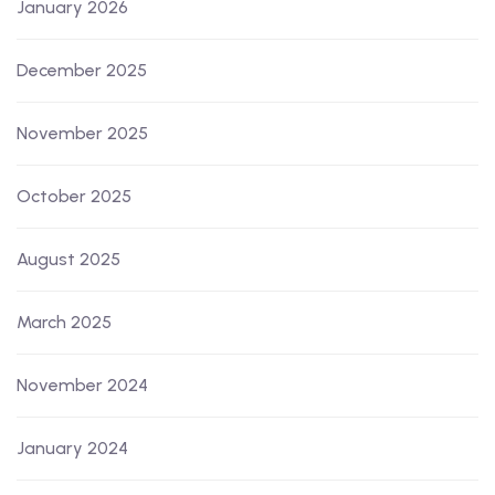
January 2026
December 2025
November 2025
October 2025
August 2025
March 2025
November 2024
January 2024