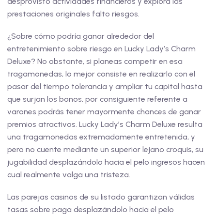
desprovisto actividades financieros y explora las
prestaciones originales falto riesgos.
¿Sobre cómo podría ganar alrededor del
entretenimiento sobre riesgo en Lucky Lady’s Charm
Deluxe? No obstante, si planeas competir en esa
tragamonedas, lo mejor consiste en realizarlo con el
pasar del tiempo tolerancia y ampliar tu capital hasta
que surjan los bonos, por consiguiente referente a
varones podrás tener mayormente chances de ganar
premios atractivos. Lucky Lady’s Charm Deluxe resulta
una tragamonedas extremadamente entretenida, y
pero no cuente mediante un superior lejano croquis, su
jugabilidad desplazándolo hacia el pelo ingresos hacen
cual realmente valga una tristeza.
Las parejas casinos de su listado garantizan válidas
tasas sobre paga desplazándolo hacia el pelo