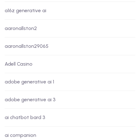
a16z generative ai
aaronallston2
aaronallston29065
Adell Casino
adobe generative ai 1
adobe generative ai 3
ai chatbot bard 3
ai companion