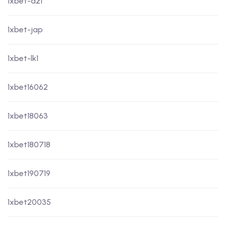
1xbet-dz1
1xbet-jap
1xbet-lk1
1xbet16062
1xbet18063
1xbet180718
1xbet190719
1xbet20035