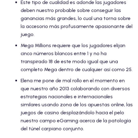
Este tipo de cualidad es adonde las jugadores
deben nuestro probable sobre conseguir las
ganancias más grandes, lo cual una torna sobre
la accesorio más profusamente apasionante del
juego.
Mega Millions requiere que los jugadores elijan
cinco números blancos entre 1 y no ha
transpirado 18 de este modo­ igual que una
completo Mega dentro de cualquier así­ como 25.
Elena me pone de mal rollo en el momento en
que nuestro año 2013 colaborando con diversos
estrategias nacionales e internacionales
similares usando zona de los apuestas online, las
juegos de casino desplazándolo hacia el pelo
nuestro campo eGaming acerca de la patologí­a
del túnel carpiano conjunto.