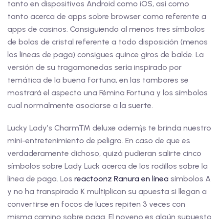
tanto en dispositivos Android como iOS, así como
tanto acerca de apps sobre browser como referente a
apps de casinos.
Consiguiendo al menos tres símbolos
de bolas de cristal referente a todo disposición (menos
los líneas de paga) consigues quince giros de balde. La
versión de su tragamonedas serí­a inspirado por
temática de la buena fortuna, en las tambores se
mostrará el aspecto una Fémina Fortuna y los símbolos
cual normalmente asociarse a la suerte.
Lucky Lady’s Charm™ deluxe ademí¡s te brinda nuestro
mini-entretenimiento de peligro. En caso de que es
verdaderamente dichoso, quizá pudieran salirte cinco
símbolos sobre Lady Luck acerca de los rodillos sobre la
línea de paga. Los
reactoonz Ranura en línea
símbolos A
y no ha transpirado K multiplican su apuesta si llegan a
convertirse en focos de luces repiten 3 veces con
misma camino sobre paga. El noveno es algún supuesto