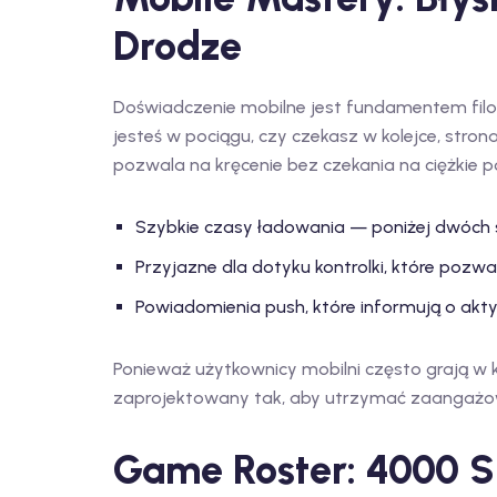
Drodze
Doświadczenie mobilne jest fundamentem filozof
jesteś w pociągu, czy czekasz w kolejce, stron
pozwala na kręcenie bez czekania na ciężkie p
Szybkie czasy ładowania — poniżej dwóch s
Przyjazne dla dotyku kontrolki, które pozw
Powiadomienia push, które informują o akty
Ponieważ użytkownicy mobilni często grają w kr
zaprojektowany tak, aby utrzymać zaangażow
Game Roster: 4000 Sl