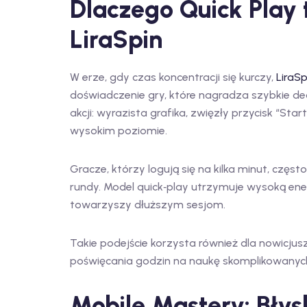
Dlaczego Quick Play
LiraSpin
W erze, gdy czas koncentracji się kurczy,
LiraSp
doświadczenie gry, które nagradza szybkie de
akcji: wyrazista grafika, zwięzły przycisk “Star
wysokim poziomie.
Gracze, którzy logują się na kilka minut, częs
rundy. Model quick‑play utrzymuje wysoką ener
towarzyszy dłuższym sesjom.
Takie podejście korzysta również dla nowicju
poświęcania godzin na naukę skomplikowanych 
Mobile Mastery: Bły