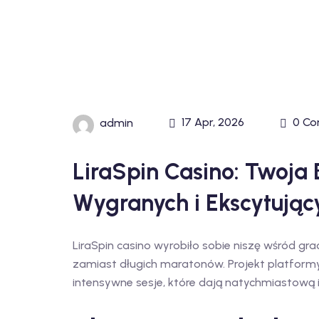
17 Apr, 2026
0 C
admin
LiraSpin Casino: Twoja
Wygranych i Ekscytując
LiraSpin casino wyrobiło sobie niszę wśród gr
zamiast długich maratonów. Projekt platformy
intensywne sesje, które dają natychmiastową