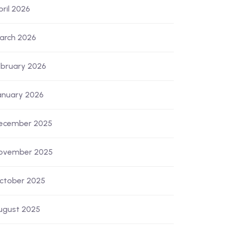
pril 2026
arch 2026
ebruary 2026
anuary 2026
ecember 2025
ovember 2025
ctober 2025
ugust 2025