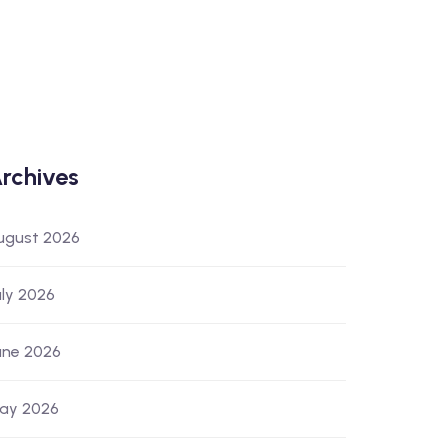
rchives
ugust 2026
uly 2026
une 2026
ay 2026