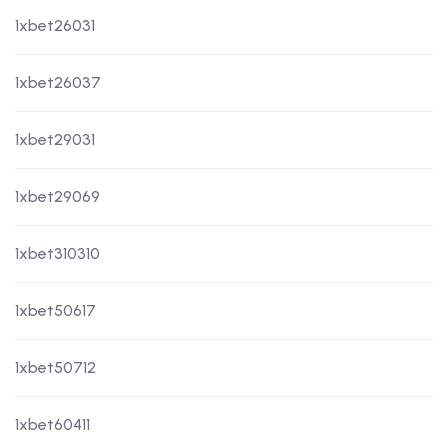
1xbet26031
1xbet26037
1xbet29031
1xbet29069
1xbet310310
1xbet50617
1xbet50712
1xbet60411