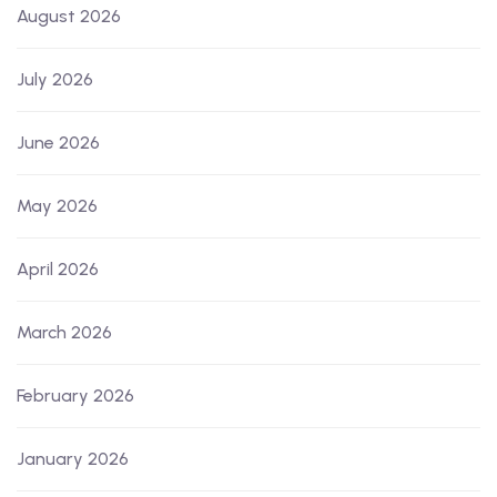
August 2026
July 2026
June 2026
May 2026
April 2026
March 2026
February 2026
January 2026