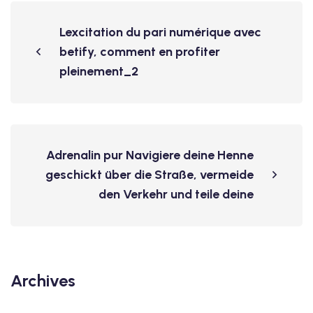
Lexcitation du pari numérique avec
betify, comment en profiter
pleinement_2
Adrenalin pur Navigiere deine Henne
geschickt über die Straße, vermeide
den Verkehr und teile deine
Archives