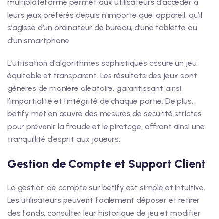
multiplateforme permet aux utilisateurs d’accéder à
leurs jeux préférés depuis n’importe quel appareil, qu’il
s’agisse d’un ordinateur de bureau, d’une tablette ou
d’un smartphone.
L’utilisation d’algorithmes sophistiqués assure un jeu
équitable et transparent. Les résultats des jeux sont
générés de manière aléatoire, garantissant ainsi
l’impartialité et l’intégrité de chaque partie. De plus,
betify met en œuvre des mesures de sécurité strictes
pour prévenir la fraude et le piratage, offrant ainsi une
tranquillité d’esprit aux joueurs.
Gestion de Compte et Support Client
La gestion de compte sur betify est simple et intuitive.
Les utilisateurs peuvent facilement déposer et retirer
des fonds, consulter leur historique de jeu et modifier