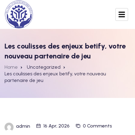
Les coulisses des enjeux betify, votre
nouveau partenaire de jeu
Home
Uncategorized
Les coulisses des enjeux betify, votre nouveau
partenaire de jeu
16 Apr, 2026
0 Comments
admin