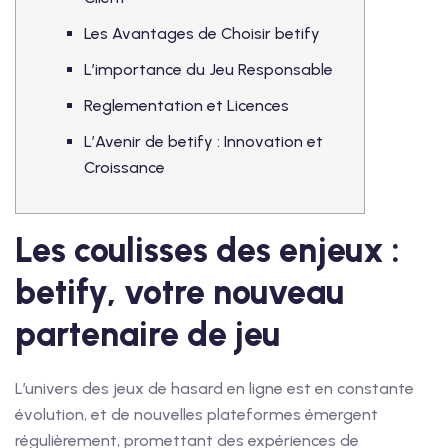
Les Avantages de Choisir betify
L’importance du Jeu Responsable
Reglementation et Licences
L’Avenir de betify : Innovation et
Croissance
Les coulisses des enjeux :
betify, votre nouveau
partenaire de jeu
L’univers des jeux de hasard en ligne est en constante
évolution, et de nouvelles plateformes émergent
régulièrement, promettant des expériences de