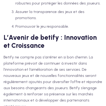
robustes pour protéger les données des joueurs.
Assurer la transparence des jeux et des
promotions.
Promouvoir le jeu responsable.
L’Avenir de betify : Innovation
et Croissance
Betify ne compte pas s’arrêter en si bon chemin. La
plateforme prévoit de continuer à investir dans
l’innovation et l’amélioration de ses services. De
nouveaux jeux et de nouvelles fonctionnalités seront
régulièrement ajoutés pour diversifier l’offre et répondre
aux besoins changeants des joueurs. Betify s’engage
également à renforcer sa présence sur les marchés
internationaux et à développer des partenariats