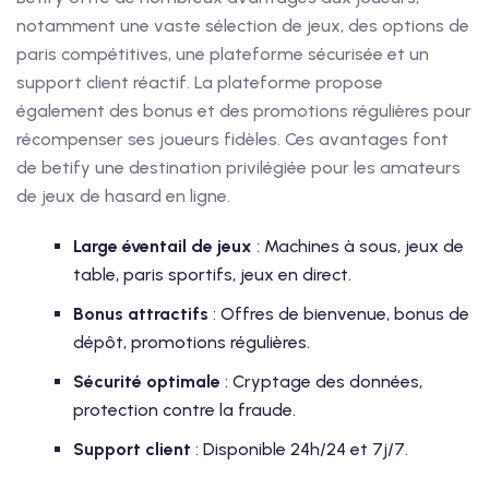
notamment une vaste sélection de jeux, des options de
paris compétitives, une plateforme sécurisée et un
support client réactif. La plateforme propose
également des bonus et des promotions régulières pour
récompenser ses joueurs fidèles. Ces avantages font
de betify une destination privilégiée pour les amateurs
de jeux de hasard en ligne.
Large éventail de jeux
: Machines à sous, jeux de
table, paris sportifs, jeux en direct.
Bonus attractifs
: Offres de bienvenue, bonus de
dépôt, promotions régulières.
Sécurité optimale
: Cryptage des données,
protection contre la fraude.
Support client
: Disponible 24h/24 et 7j/7.