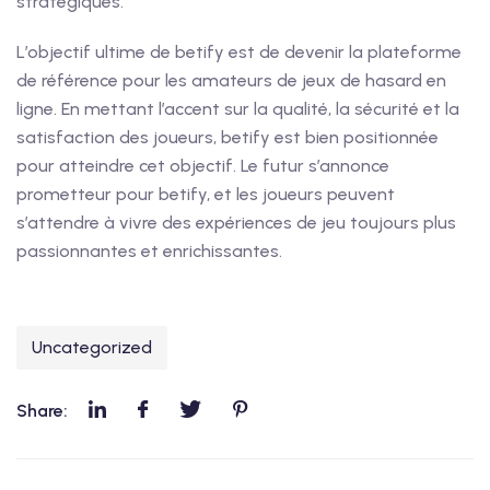
stratégiques.
L’objectif ultime de betify est de devenir la plateforme
de référence pour les amateurs de jeux de hasard en
ligne. En mettant l’accent sur la qualité, la sécurité et la
satisfaction des joueurs, betify est bien positionnée
pour atteindre cet objectif. Le futur s’annonce
prometteur pour betify, et les joueurs peuvent
s’attendre à vivre des expériences de jeu toujours plus
passionnantes et enrichissantes.
Uncategorized
Share: