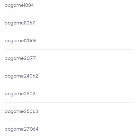
bcgame1084
bcgame11067
bcgame12068
bcgame2077
bcgame24062
bcgame25021
bcgame25063
bcgame27064