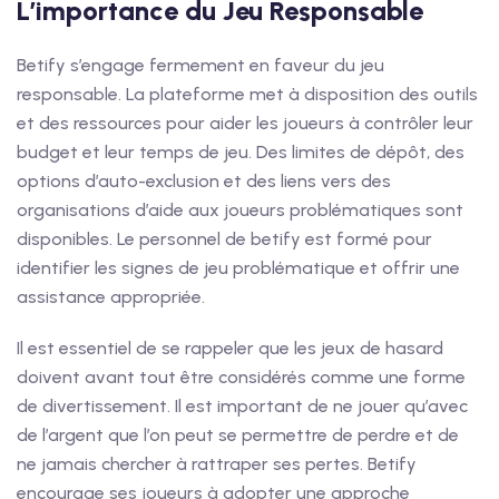
L’importance du Jeu Responsable
Betify s’engage fermement en faveur du jeu
responsable. La plateforme met à disposition des outils
et des ressources pour aider les joueurs à contrôler leur
budget et leur temps de jeu. Des limites de dépôt, des
options d’auto-exclusion et des liens vers des
organisations d’aide aux joueurs problématiques sont
disponibles. Le personnel de betify est formé pour
identifier les signes de jeu problématique et offrir une
assistance appropriée.
Il est essentiel de se rappeler que les jeux de hasard
doivent avant tout être considérés comme une forme
de divertissement. Il est important de ne jouer qu’avec
de l’argent que l’on peut se permettre de perdre et de
ne jamais chercher à rattraper ses pertes. Betify
encourage ses joueurs à adopter une approche