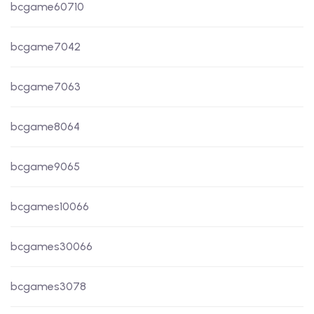
bcgame60710
bcgame7042
bcgame7063
bcgame8064
bcgame9065
bcgames10066
bcgames30066
bcgames3078