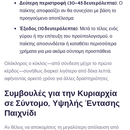
Δεύτερη περιστροφή (30–45 δευτερόλεπτα):
Ο
παίκτης αποφασίζει αν θα συνεχίσει με βάση το
προηγούμενο αποτέλεσμα.
Έξοδος (10 δευτερόλεπτα):
Μετά το τέλος ενός
γύρου ή την επίτευξη του προϋπολογισμού, ο
παίκτης αποσυνδέεται ή καταθέτει περισσότερα
χρήματα για μια ακόμα σύντομη προσπάθεια.
Ολόκληρος ο κύκλος—από σύνδεση μέχρι το πρώτο
κέρδος—συνήθως διαρκεί λιγότερο από δέκα λεπτά,
αφήνοντας αρκετό χρόνο για άλλες δραστηριότητες.
Συμβουλές για την Κυριαρχία
σε Σύντομο, Υψηλής Έντασης
Παιχνίδι
Αν θέλεις να αποκομίσεις τη μεγαλύτερη απόλαυση από