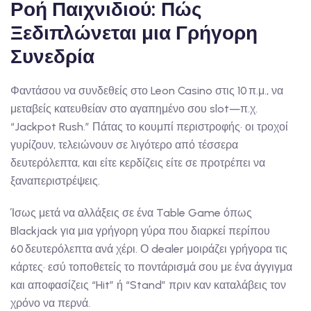
Ροή Παιχνιδιού: Πώς
Ξεδιπλώνεται μια Γρήγορη
Συνεδρία
Φαντάσου να συνδεθείς στο Leon Casino στις 10 π.μ., να
μεταβείς κατευθείαν στο αγαπημένο σου slot—π.χ.
“Jackpot Rush.” Πάτας το κουμπί περιστροφής· οι τροχοί
γυρίζουν, τελειώνουν σε λιγότερο από τέσσερα
δευτερόλεπτα, και είτε κερδίζεις είτε σε προτρέπει να
ξαναπεριστρέψεις.
Ίσως μετά να αλλάξεις σε ένα Table Game όπως
Blackjack για μια γρήγορη γύρα που διαρκεί περίπου
60 δευτερόλεπτα ανά χέρι. Ο dealer μοιράζει γρήγορα τις
κάρτες· εσύ τοποθετείς το ποντάρισμά σου με ένα άγγιγμα
και αποφασίζεις “Hit” ή “Stand” πριν καν καταλάβεις τον
χρόνο να περνά.