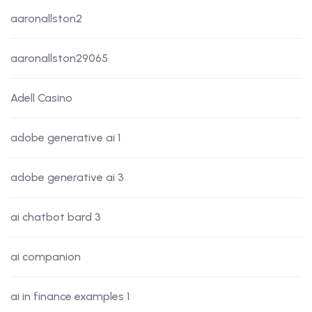
aaronallston2
aaronallston29065
Adell Casino
adobe generative ai 1
adobe generative ai 3
ai chatbot bard 3
ai companion
ai in finance examples 1