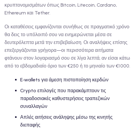
κρυπτονομισμάτων όπως Bitcoin, Litecoin, Cardano,
Ethereum και Tether.
Οι καταθέσεις εμφανίζονται συνήθως σε πραγματικό χρόνο·
θα δεις το υπόλοιπό σου να ενημερώνεται μέσα σε
δευτερόλεπτα μετά την επιβεβαίωση. Οι αναλήψεις επίσης
επεξεργάζονται γρήγορα—οι περισσότερα αιτήματα
φτάνουν στον λογαριασμό σου σε λίγα λεπτά, αν είσαι κάτω
από το εβδομαδιαίο όριο των €250 ή το μηνιαίο των €1 000.
E‑wallets για άμεση πιστοποίηση κερδών
Crypto επιλογές που παρακάμπτουν τις
παραδοσιακές καθυστερήσεις τραπεζικών
συναλλαγών
Απλές αιτήσεις ανάληψης μέσω της κινητής
διεπαφής