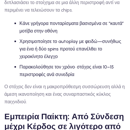
διπλασιάσει το στοίχημα σε μια άλλη περιστροφή αντί να
περιμένει να τελειώσουν τα chips.
Κάνε γρήγορα πονταρίσματα βασισμένα σε “καυτά”
μοτίβα στην οθόνη
Χρησιμοποίησε το autoplay με φειδώ—συνήθως
για ένα ή δύο spins προτού επανέλθει το
χειροκίνητο έλεγχο
Παρακολούθησε τον χρόνο· στόχος είναι 10–15
περιστροφές ανά συνεδρία
Ο στόχος δεν είναι η μακροπρόθεσμη συσσώρευση αλλά η
άμεση ικανοποίηση και ένας συναρπαστικός κύκλος
παιχνιδιού.
Εμπειρία Παίκτη: Από Σύνδεση
μέχρι Κέρδος σε λιγότερο από