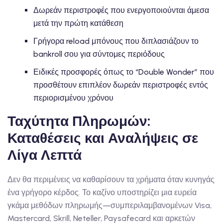
Δωρεάν περιστροφές που ενεργοποιούνται άμεσα
μετά την πρώτη κατάθεση
Γρήγορα reload μπόνους που διπλασιάζουν το
bankroll σου για σύντομες περιόδους
Ειδικές προσφορές όπως το “Double Wonder” που
προσθέτουν επιπλέον δωρεάν περιστροφές εντός
περιορισμένου χρόνου
Ταχύτητα Πληρωμών:
Καταθέσεις και Αναλήψεις σε
Λίγα Λεπτά
Δεν θα περιμένεις να καθαρίσουν τα χρήματα όταν κυνηγάς
ένα γρήγορο κέρδος. Το καζίνο υποστηρίζει μια ευρεία
γκάμα μεθόδων πληρωμής—συμπεριλαμβανομένων Visa,
Mastercard, Skrill, Neteller, Paysafecard και αρκετών