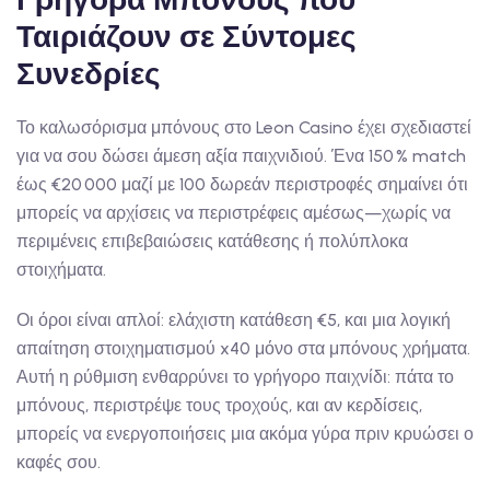
Ταιριάζουν σε Σύντομες
Συνεδρίες
Το καλωσόρισμα μπόνους στο Leon Casino έχει σχεδιαστεί
για να σου δώσει άμεση αξία παιχνιδιού. Ένα 150 % match
έως €20 000 μαζί με 100 δωρεάν περιστροφές σημαίνει ότι
μπορείς να αρχίσεις να περιστρέφεις αμέσως—χωρίς να
περιμένεις επιβεβαιώσεις κατάθεσης ή πολύπλοκα
στοιχήματα.
Οι όροι είναι απλοί: ελάχιστη κατάθεση €5, και μια λογική
απαίτηση στοιχηματισμού x40 μόνο στα μπόνους χρήματα.
Αυτή η ρύθμιση ενθαρρύνει το γρήγορο παιχνίδι: πάτα το
μπόνους, περιστρέψε τους τροχούς, και αν κερδίσεις,
μπορείς να ενεργοποιήσεις μια ακόμα γύρα πριν κρυώσει ο
καφές σου.