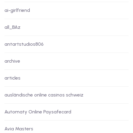
ai-girlfriend
all_BAz
antartstudios806
archive
articles
ausländische online casinos schweiz
Automaty Online Paysafecard
Avia Masters