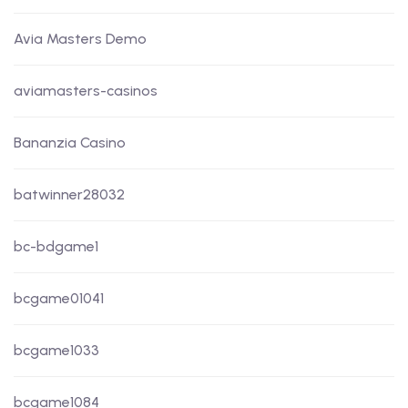
Avia Masters Demo
aviamasters-casinos
Bananzia Casino
batwinner28032
bc-bdgame1
bcgame01041
bcgame1033
bcgame1084