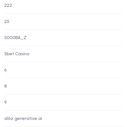
222
25
5000BA_Z
5bet Casino
6
8
9
a16z generative ai