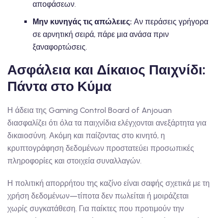
αποφάσεων.
Μην κυνηγάς τις απώλειες:
Αν περάσεις γρήγορα
σε αρνητική σειρά, πάρε μια ανάσα πριν
ξαναφορτώσεις.
Ασφάλεια και Δίκαιος Παιχνίδι:
Πάντα στο Κύμα
Η άδεια της Gaming Control Board of Anjouan
διασφαλίζει ότι όλα τα παιχνίδια ελέγχονται ανεξάρτητα για
δικαιοσύνη. Ακόμη και παίζοντας στο κινητό, η
κρυπτογράφηση δεδομένων προστατεύει προσωπικές
πληροφορίες και στοιχεία συναλλαγών.
Η πολιτική απορρήτου της καζίνο είναι σαφής σχετικά με τη
χρήση δεδομένων—τίποτα δεν πωλείται ή μοιράζεται
χωρίς συγκατάθεση. Για παίκτες που προτιμούν την