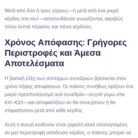
Μετά από δύο ή τρεις γύρους—ή μετά από ένα μικρό
κέρδος στο slot—αποσυνδέεσαι γνωρίζοντας ακριβώς
πόσα λεπτά πέρασες και πόσα κέρδισες.
Χρόνος Απόφασης: Γρήγορες
Περιστροφές και Άμεσα
Αποτελέσματα
Η βασική έλξη των σύντομων συνεδριών βρίσκεται στον
χρόνο λήψης αποφάσεων. Οι παίκτες συνήθως ορίζουν ένα
μικρό προϋπολογισμό ανά συνεδρία—συχνά γύρω στα
€10–€20—και αποφασίζουν αν θα συνεχίσουν ή θα
σταματήσουν μετά από κάθε κέρδος.
Αυτή η ανοχή κινδύνου είναι χαμηλή αλλά υπολογισμένη·
αν μια περιστροφή αποδώσει κέρδος, ο παίκτης μπορεί να