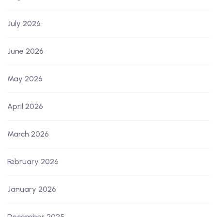
July 2026
June 2026
May 2026
April 2026
March 2026
February 2026
January 2026
December 2025