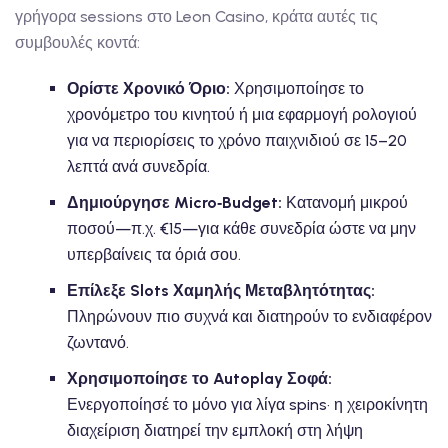
γρήγορα sessions στο Leon Casino, κράτα αυτές τις
συμβουλές κοντά:
Ορίστε Χρονικό Όριο:
Χρησιμοποίησε το
χρονόμετρο του κινητού ή μια εφαρμογή ρολογιού
για να περιορίσεις το χρόνο παιχνιδιού σε 15–20
λεπτά ανά συνεδρία.
Δημιούργησε Micro‑Budget:
Κατανομή μικρού
ποσού—π.χ. €15—για κάθε συνεδρία ώστε να μην
υπερβαίνεις τα όριά σου.
Επίλεξε Slots Χαμηλής Μεταβλητότητας:
Πληρώνουν πιο συχνά και διατηρούν το ενδιαφέρον
ζωντανό.
Χρησιμοποίησε το Autoplay Σοφά:
Ενεργοποίησέ το μόνο για λίγα spins· η χειροκίνητη
διαχείριση διατηρεί την εμπλοκή στη λήψη