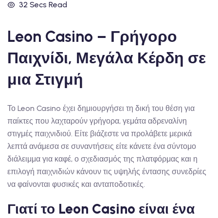
32 Secs Read
Leon Casino – Γρήγορο
Παιχνίδι, Μεγάλα Κέρδη σε
μια Στιγμή
Το Leon Casino έχει δημιουργήσει τη δική του θέση για
παίκτες που λαχταρούν γρήγορα, γεμάτα αδρεναλίνη
στιγμές παιχνιδιού. Είτε βιάζεστε να προλάβετε μερικά
λεπτά ανάμεσα σε συναντήσεις είτε κάνετε ένα σύντομο
διάλειμμα για καφέ, ο σχεδιασμός της πλατφόρμας και η
επιλογή παιχνιδιών κάνουν τις υψηλής έντασης συνεδρίες
να φαίνονται φυσικές και ανταποδοτικές.
Γιατί το Leon Casino είναι ένα