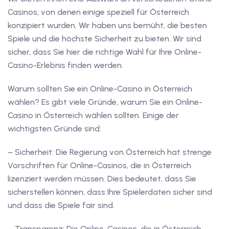
Casinos, von denen einige speziell für Österreich
konzipiert wurden. Wir haben uns bemüht, die besten
Spiele und die höchste Sicherheit zu bieten. Wir sind
sicher, dass Sie hier die richtige Wahl für Ihre Online-
Casino-Erlebnis finden werden.
Warum sollten Sie ein Online-Casino in Österreich
wählen? Es gibt viele Gründe, warum Sie ein Online-
Casino in Österreich wählen sollten. Einige der
wichtigsten Gründe sind:
– Sicherheit: Die Regierung von Österreich hat strenge
Vorschriften für Online-Casinos, die in Österreich
lizenziert werden müssen. Dies bedeutet, dass Sie
sicherstellen können, dass Ihre Spielerdaten sicher sind
und dass die Spiele fair sind.
– Transparenz: Die Online-Casinos, die in Österreich