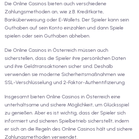
Die Online Casinos bieten auch verschiedene
Zahlungsmethoden an, wie z.B. Kreditkarte,
Banküberweisung oder E-Wallets. Der Spieler kann sein
Guthaben auf sein Konto einzahlen und dann Spiele
spielen oder sein Guthaben abheben.
Die Online Casinos in Österreich müssen auch
sicherstellen, dass die Spieler ihre persönlichen Daten
und ihre Geldtransaktionen sicher sind. Deshalb
verwenden sie moderne Sicherheitsmaßnahmen wie
SSL-Verschlüsselung und 2-Faktor-Authentifizierung.
Insgesamt bieten Online Casinos in Österreich eine
unterhaltsame und sichere Möglichkeit, um Glücksspiel
zu genießen. Aber es ist wichtig, dass der Spieler sich
informiert und sicheren Spielbetrieb sicherstellt, indem
er sich an die Regeln des Online Casinos hält und sichere
Zahlungsmethoden verwendet.