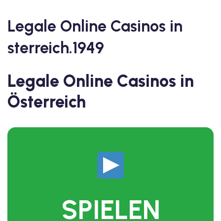
Legale Online Casinos in
sterreich.1949
Legale Online Casinos in
Österreich
SPIELEN