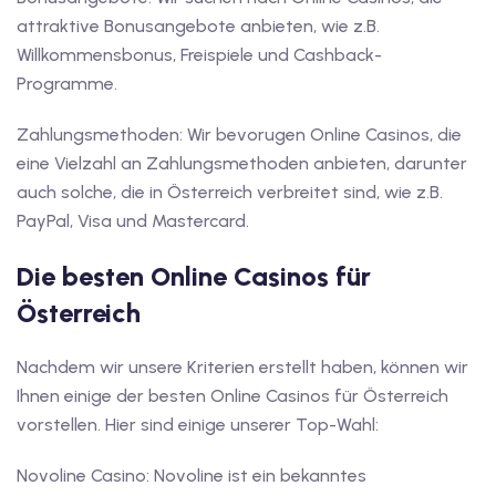
attraktive Bonusangebote anbieten, wie z.B.
Willkommensbonus, Freispiele und Cashback-
Programme.
Zahlungsmethoden: Wir bevorugen Online Casinos, die
eine Vielzahl an Zahlungsmethoden anbieten, darunter
auch solche, die in Österreich verbreitet sind, wie z.B.
PayPal, Visa und Mastercard.
Die besten Online Casinos für
Österreich
Nachdem wir unsere Kriterien erstellt haben, können wir
Ihnen einige der besten Online Casinos für Österreich
vorstellen. Hier sind einige unserer Top-Wahl:
Novoline Casino: Novoline ist ein bekanntes