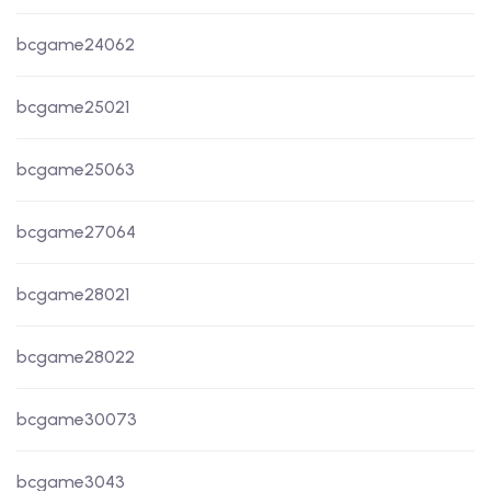
bcgame24062
bcgame25021
bcgame25063
bcgame27064
bcgame28021
bcgame28022
bcgame30073
bcgame3043