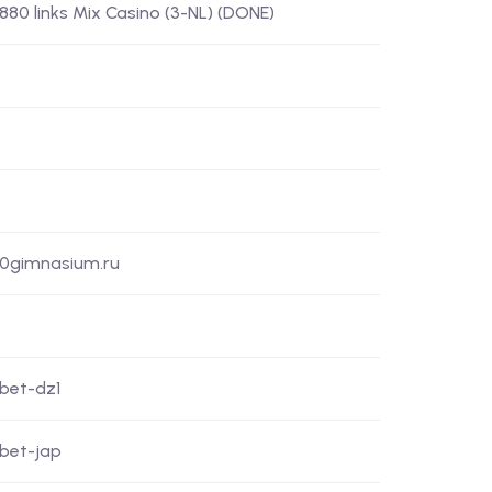
) 880 links Mix Casino (3-NL) (DONE)
50gimnasium.ru
xbet-dz1
xbet-jap