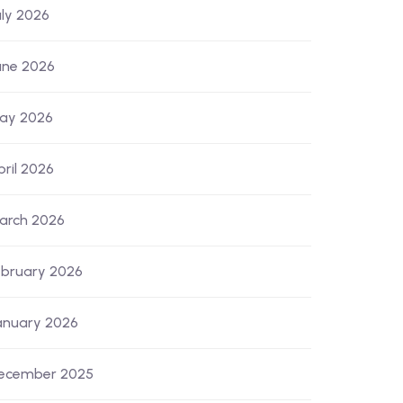
uly 2026
une 2026
ay 2026
pril 2026
arch 2026
ebruary 2026
anuary 2026
ecember 2025