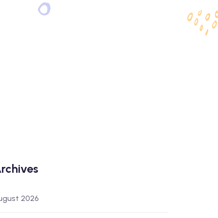
rchives
ugust 2026