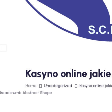
Kasyno online jaki
Home
Uncategorized
Kasyno online jak