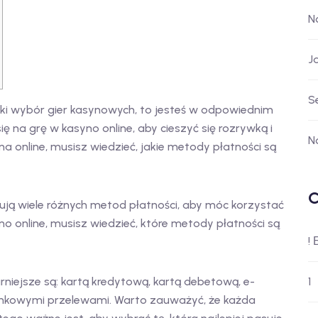
N
J
S
eroki wybór gier kasynowych, to jesteś w odpowiednim
ię na grę w kasyno online, aby cieszyć się rozrywką i
N
 online, musisz wiedzieć, jakie metody płatności są
C
rują wiele różnych metod płatności, aby móc korzystać
no online, musisz wiedzieć, które metody płatności są
!
niejsze są: kartą kredytową, kartą debetową, e-
1
że bankowymi przelewami. Warto zauważyć, że każda