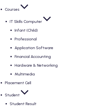
Courses
IT Skills Computer
Infant (Child)
Professional
Application Software
Financial Accounting
Hardware & Networking
Multimedia
Placement Cell
Student
Student Result