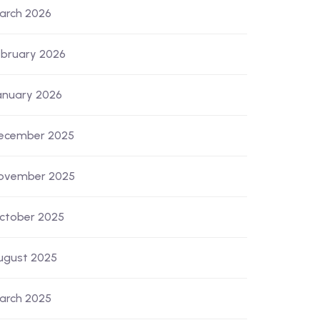
arch 2026
ebruary 2026
anuary 2026
ecember 2025
ovember 2025
ctober 2025
ugust 2025
arch 2025