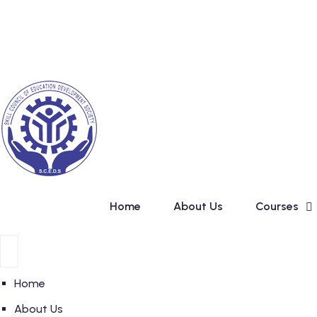
Skip
New Admission in Basic 
to
content
Home
About Us
Courses
Home
About Us