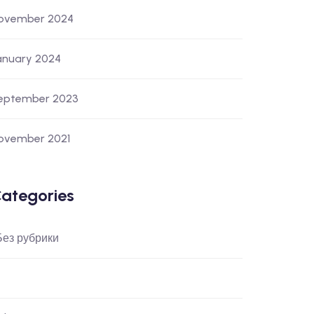
ovember 2024
anuary 2024
eptember 2023
ovember 2021
ategories
 Без рубрики