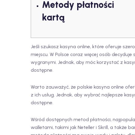
Metody płatności
kartą
Jeśli szukasz kasyna online, które oferuje sz
miejscu. W Polsce coraz więcej osób decyduje s
wygranymi. Jednak, aby móc korzystać z kasyna
dostępne.
Warto zauważyć, że polskie kasyna online ofe
z ich usług. Jednak, aby wybrać najlepsze kasy
dostępne.
Wśród dostępnych metod płatności, najpopular
walletami, takimi jak Neteller i Skrill, a tak