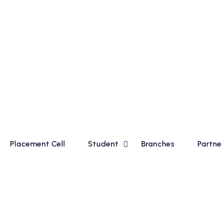
Course for Madhyamik Students and Financial Accounting (T
Placement Cell
Student
Branches
Partne