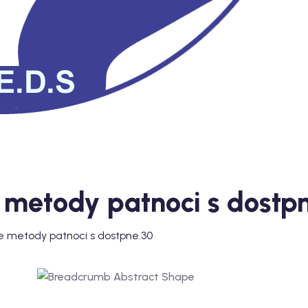
e metody patnoci s dostp
ie metody patnoci s dostpne.30