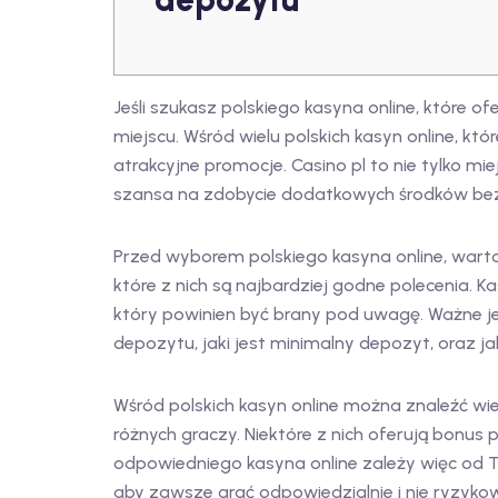
Jeśli szukasz polskiego kasyna online, które 
miejscu. Wśród wielu polskich kasyn online, któr
atrakcyjne promocje. Casino pl to nie tylko mi
szansa na zdobycie dodatkowych środków bez 
Przed wyborem polskiego kasyna online, warto 
które z nich są najbardziej godne polecenia. 
który powinien być brany pod uwagę. Ważne je
depozytu, jaki jest minimalny depozyt, oraz j
Wśród polskich kasyn online można znaleźć wi
różnych graczy. Niektóre z nich oferują bonus
odpowiedniego kasyna online zależy więc od Tw
aby zawsze grać odpowiedzialnie i nie ryzykow