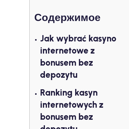
Содержимое
Jak wybrać kasyno
internetowe z
bonusem bez
depozytu
Ranking kasyn
internetowych z
bonusem bez
depozytu