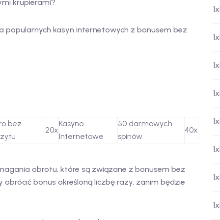
ymi krupierami?
1
ka popularnych kasyn internetowych z bonusem bez
1x
1
1
1
ro bez
Kasyno
50 darmowych
20x
40x
zytu
Internetowe
spinów
1
magania obrotu, które są związane z bonusem bez
1
brócić bonus określoną liczbę razy, zanim będzie
1