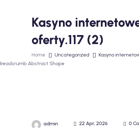
Kasyno internetow
oferty.117 (2)
Home
Uncategorized
Kasyno internetow
22 Apr, 2026
0 C
admin