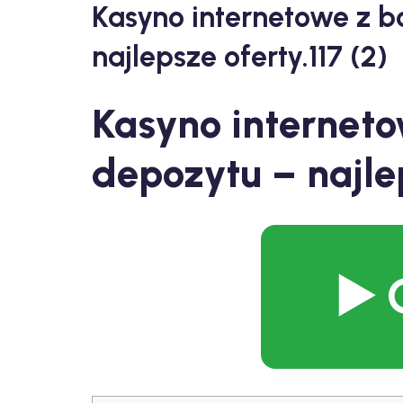
Kasyno internetowe z 
najlepsze oferty.117 (2)
Kasyno internet
depozytu – najle
▶️