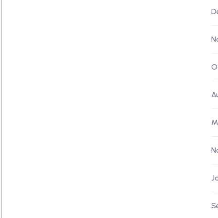
D
N
O
A
M
N
J
S