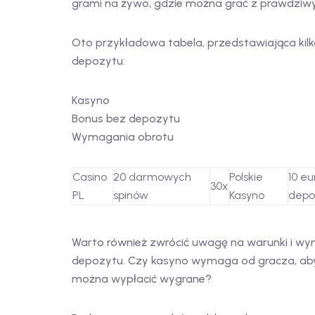
grami na żywo, gdzie można grać z prawdziw
Oto przykładowa tabela, przedstawiająca kil
depozytu:
Kasyno
Bonus bez depozytu
Wymagania obrotu
Casino
20 darmowych
Polskie
10 eu
30x
PL
spinów
Kasyno
depo
Warto również zwrócić uwagę na warunki i wy
depozytu. Czy kasyno wymaga od gracza, aby o
można wypłacić wygrane?