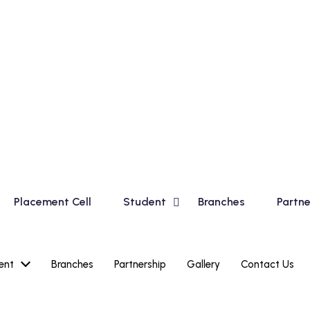
ic Course for Madhyamik Students and Financial Accounting
Placement Cell
Student
Branches
Partne
ent
Branches
Partnership
Gallery
Contact Us