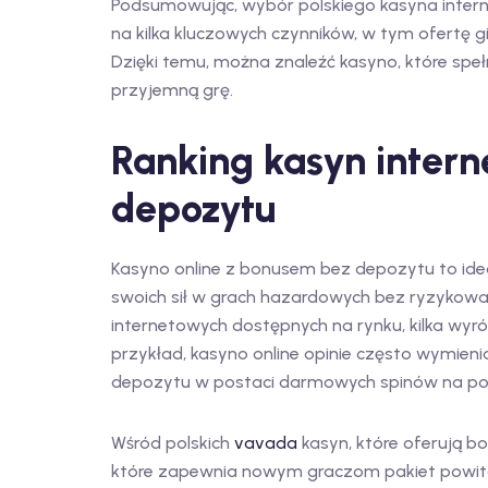
Podsumowując, wybór polskiego kasyna int
na kilka kluczowych czynników, w tym ofertę gie
Dzięki temu, można znaleźć kasyno, które spe
przyjemną grę.
Ranking kasyn inter
depozytu
Kasyno online z bonusem bez depozytu to ide
swoich sił w grach hazardowych bez ryzykowan
internetowych dostępnych na rynku, kilka wyró
przykład, kasyno online opinie często wymieni
depozytu w postaci darmowych spinów na po
Wśród polskich
vavada
kasyn, które oferują 
które zapewnia nowym graczom pakiet powit