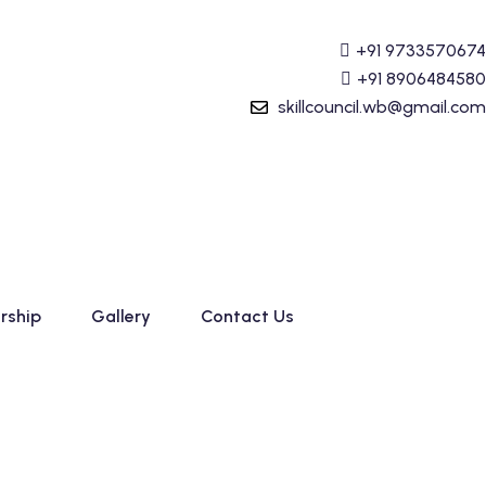
 (Tally Prime) Course started. For Admission details Call
+91 9733570674
+91 8906484580
skillcouncil.wb@gmail.com
rship
Gallery
Contact Us