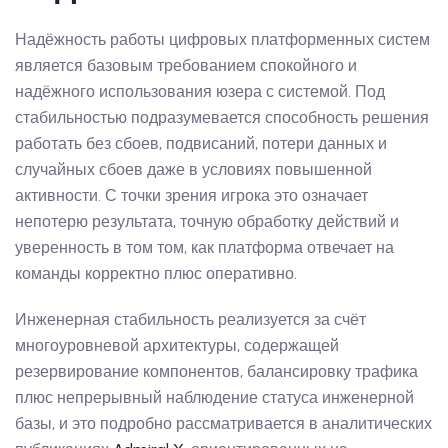
Надёжность работы цифровых платформенных систем
является базовым требованием спокойного и
надёжного использования юзера с системой. Под
стабильностью подразумевается способность решения
работать без сбоев, подвисаний, потери данных и
случайных сбоев даже в условиях повышенной
активности. С точки зрения игрока это означает
непотерю результата, точную обработку действий и
уверенность в том том, как платформа отвечает на
команды корректно плюс оперативно.
Инженерная стабильность реализуется за счёт
многоуровневой архитектуры, содержащей
резервирование компонентов, балансировку трафика
плюс непрерывный наблюдение статуса инженерной
базы, и это подробно рассматривается в аналитических