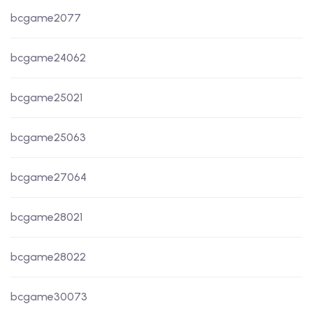
bcgame2077
bcgame24062
bcgame25021
bcgame25063
bcgame27064
bcgame28021
bcgame28022
bcgame30073