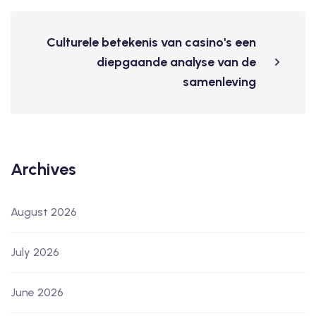
Culturele betekenis van casino's een
diepgaande analyse van de
samenleving
Archives
August 2026
July 2026
June 2026