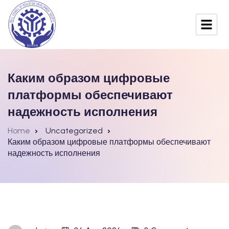
Каким образом цифровые
платформы обеспечивают
надежность исполнения
Home
Uncategorized
Каким образом цифровые платформы обеспечивают
надежность исполнения