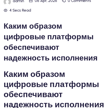
06 Apr, 2026
0 Comments
admin
4 Secs Read
Каким образом
цифровые платформы
обеспечивают
надежность исполнения
Каким образом
цифровые платформы
обеспечивают
надежность исполнения