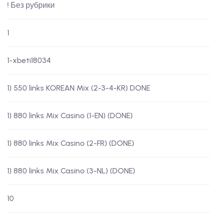
! Без рубрики
1
1-xbeti18034
1) 550 links KOREAN Mix (2-3-4-KR) DONE
1) 880 links Mix Casino (1-EN) (DONE)
1) 880 links Mix Casino (2-FR) (DONE)
1) 880 links Mix Casino (3-NL) (DONE)
10