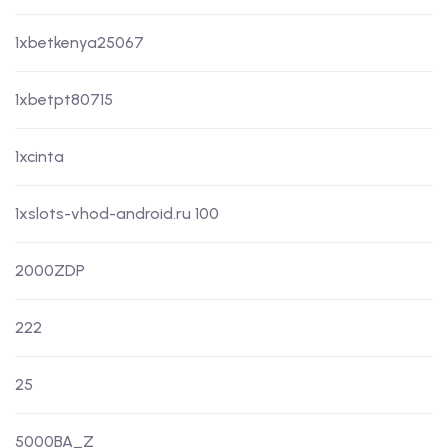
1xbetkenya25067
1xbetpt80715
1xcinta
1xslots-vhod-android.ru 100
2000ZDP
222
25
5000BA_Z