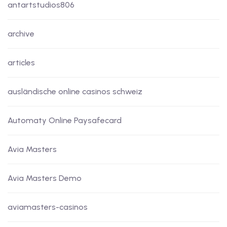
antartstudios806
archive
articles
ausländische online casinos schweiz
Automaty Online Paysafecard
Avia Masters
Avia Masters Demo
aviamasters-casinos