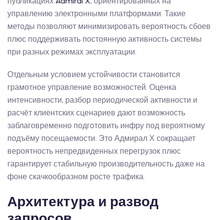
публикациях
Admiral X
, ориентированных на
управлению электронными платформами. Такие
методы позволяют минимизировать вероятность сбоев
плюс поддерживать постоянную активность системы
при разных режимах эксплуатации.
Отдельным условием устойчивости становится
грамотное управление возможностей. Оценка
интенсивности, разбор периодической активности и
расчёт клиентских сценариев дают возможность
заблаговременно подготовить инфру под вероятному
подъёму посещаемости. Это Адмирал Х сокращает
вероятность непредвиденных перегрузок плюс
гарантирует стабильную производительность даже на
фоне скачкообразном росте трафика.
Архитектура и развод
запросов