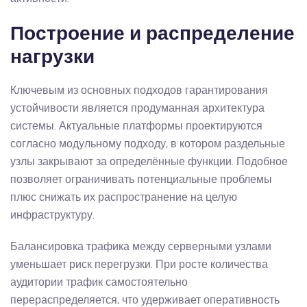
Построение и распределение
нагрузки
Ключевым из основных подходов гарантирования
устойчивости является продуманная архитектура
системы. Актуальные платформы проектируются
согласно модульному подходу, в котором раздельные
узлы закрывают за определённые функции. Подобное
позволяет ограничивать потенциальные проблемы
плюс снижать их распространение на целую
инфраструктуру.
Балансировка трафика между серверными узлами
уменьшает риск перегрузки. При росте количества
аудитории трафик самостоятельно
перераспределяется, что удерживает оперативность