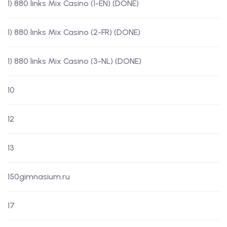
1) 880 links Mix Casino (1-EN) (DONE)
1) 880 links Mix Casino (2-FR) (DONE)
1) 880 links Mix Casino (3-NL) (DONE)
10
12
13
150gimnasium.ru
17