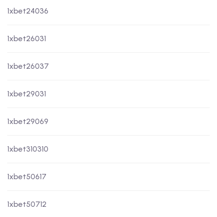
1xbet24036
1xbet26031
1xbet26037
1xbet29031
1xbet29069
1xbet310310
1xbet50617
1xbet50712