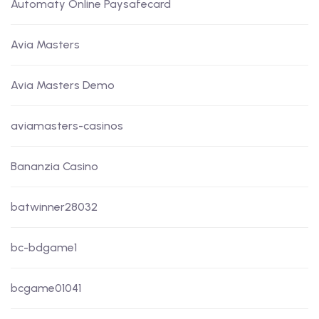
Automaty Online Paysafecard
Avia Masters
Avia Masters Demo
aviamasters-casinos
Bananzia Casino
batwinner28032
bc-bdgame1
bcgame01041