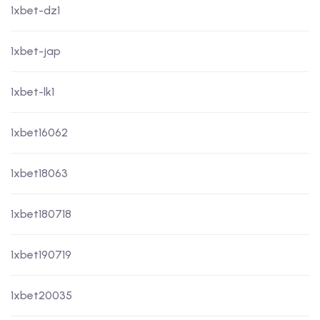
1xbet-dz1
1xbet-jap
1xbet-lk1
1xbet16062
1xbet18063
1xbet180718
1xbet190719
1xbet20035