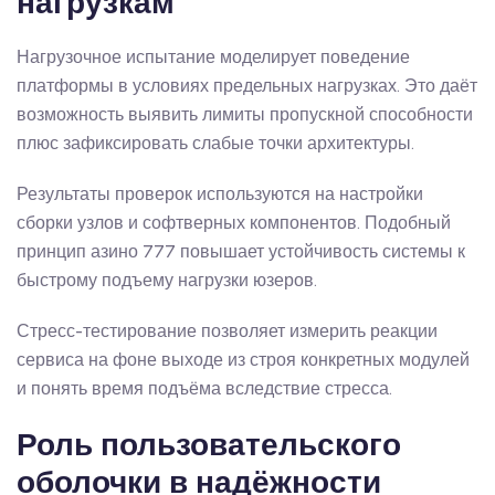
нагрузкам
Нагрузочное испытание моделирует поведение
платформы в условиях предельных нагрузках. Это даёт
возможность выявить лимиты пропускной способности
плюс зафиксировать слабые точки архитектуры.
Результаты проверок используются на настройки
сборки узлов и софтверных компонентов. Подобный
принцип азино 777 повышает устойчивость системы к
быстрому подъему нагрузки юзеров.
Стресс-тестирование позволяет измерить реакции
сервиса на фоне выходе из строя конкретных модулей
и понять время подъёма вследствие стресса.
Роль пользовательского
оболочки в надёжности