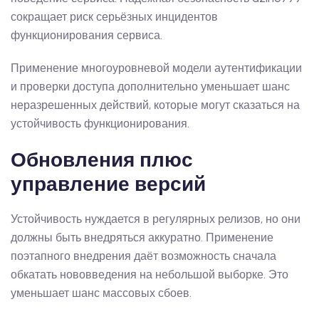
сокращает риск серьёзных инцидентов
функционирования сервиса.
Применение многоуровневой модели аутентификации
и проверки доступа дополнительно уменьшает шанс
неразрешенных действий, которые могут сказаться на
устойчивость функционирования.
Обновления плюс
управление версий
Устойчивость нуждается в регулярных релизов, но они
должны быть внедряться аккуратно. Применение
поэтапного внедрения даёт возможность сначала
обкатать нововведения на небольшой выборке. Это
уменьшает шанс массовых сбоев.