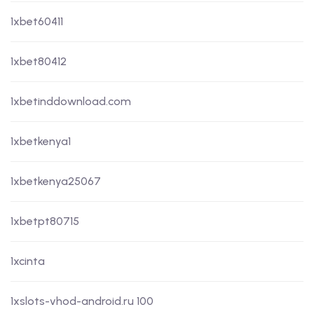
1xbet60411
1xbet80412
1xbetinddownload.com
1xbetkenya1
1xbetkenya25067
1xbetpt80715
1xcinta
1xslots-vhod-android.ru 100