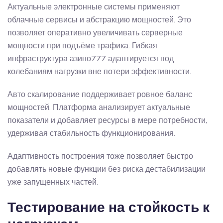
Актуальные электронные системы применяют
облачные сервисы и абстракцию мощностей. Это
позволяет оперативно увеличивать серверные
мощности при подъёме трафика. Гибкая
инфраструктура азино777 адаптируется под
колебаниям нагрузки вне потери эффективности.
Авто скалирование поддерживает ровное баланс
мощностей. Платформа анализирует актуальные
показатели и добавляет ресурсы в мере потребности,
удерживая стабильность функционирования.
Адаптивность построения тоже позволяет быстро
добавлять новые функции без риска дестабилизации
уже запущенных частей.
Тестирование на стойкость к