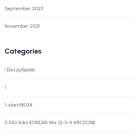
September 2023
November 2021
Categories
! Без рубрики
1
1-xbeti18034
1) 550 links KOREAN Mix (2-3-4-KR) DONE