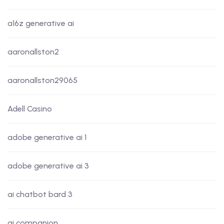
a16z generative ai
aaronallston2
aaronallston29065
Adell Casino
adobe generative ai 1
adobe generative ai 3
ai chatbot bard 3
ai companion