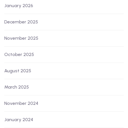
January 2026
December 2025
November 2025
October 2025
August 2025
March 2025
November 2024
January 2024