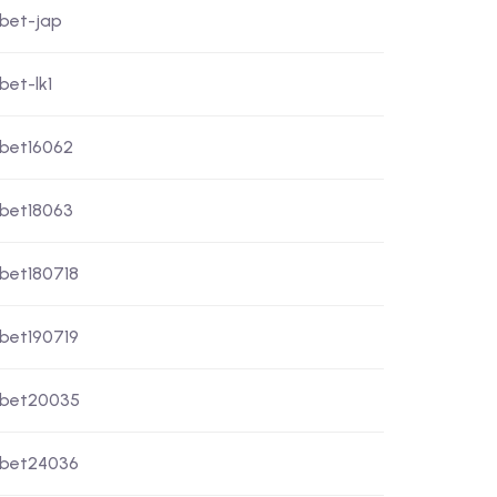
xbet-jap
bet-lk1
xbet16062
xbet18063
xbet180718
xbet190719
xbet20035
xbet24036