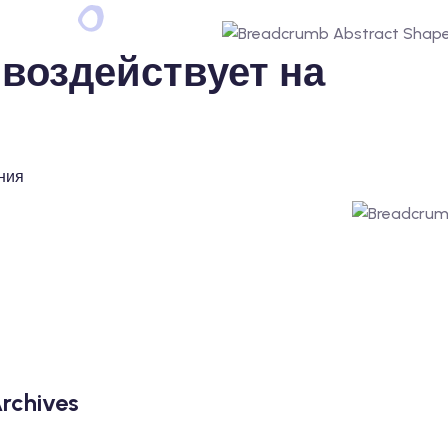
воздействует на
ния
rchives