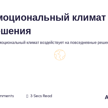
моциональный климат 
ешения
моциональный климат воздействует на повседневные реше
mments
3 Secs Read
A