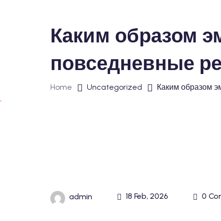
Каким образом э
повседневные р
Home
Uncategorized
Каким образом э
18 Feb, 2026
0 Co
admin