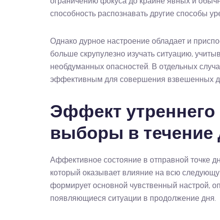
ограничению фокуса до крайне явных и обыч
способность распознавать другие способы ур
Однако дурное настроение обладает и приспо
больше скрупулезно изучать ситуацию, учиты
необдуманных опасностей. В отдельных случа
эффективным для совершения взвешенных д
Эффект утреннего
выборы в течение 
Аффективное состояние в отправной точке д
который оказывает влияние на всю следующую
формирует основной чувственный настрой, о
появляющиеся ситуации в продолжение дня.