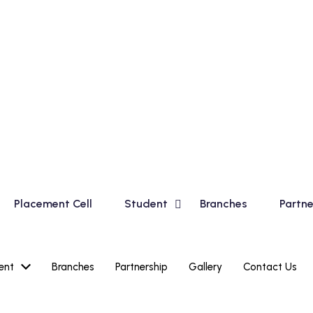
c Course for Madhyamik Students and Financial Accounting 
Placement Cell
Student
Branches
Partne
ent
Branches
Partnership
Gallery
Contact Us