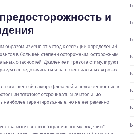
1
 предосторожность и
1x
идения
1
м образом изменяют метод к селекции определений.
ановится в большей степени осторожным, осторожным
1
альных опасностей. Давление и тревога стимулируют
 разум сосредотачиваться на потенциальных угрозах.
1
ся повышенной саморефлексией и неуверенностью в
1
остоянии тяготеют отсрочивать значительные
ть наиболее гарантированные, но не непременно
1
1
увства могут вести к “ограниченному видению” –