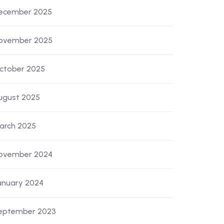
ecember 2025
ovember 2025
ctober 2025
ugust 2025
arch 2025
ovember 2024
anuary 2024
eptember 2023