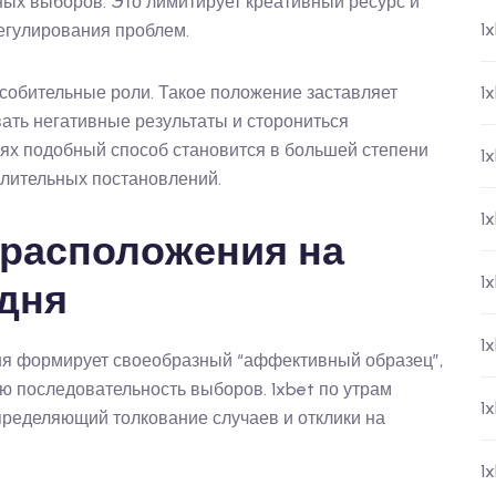
ных выборов. Это лимитирует креативный ресурс и
1
егулирования проблем.
собительные роли. Такое положение заставляет
1
вать негативные результаты и сторониться
ях подобный способ становится в большей степени
1
лительных постановлений.
1
 расположения на
1
дня
1
ня формирует своеобразный “аффективный образец”,
 последовательность выборов. 1xbet по утрам
1
пределяющий толкование случаев и отклики на
1