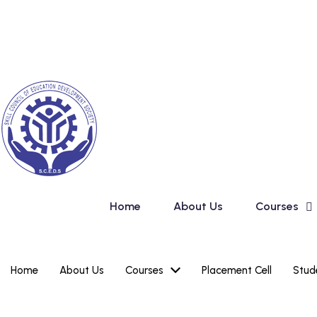
Skip
New Admission in Basi
to
content
Home
About Us
Courses
Home
About Us
Courses
Placement Cell
Stud