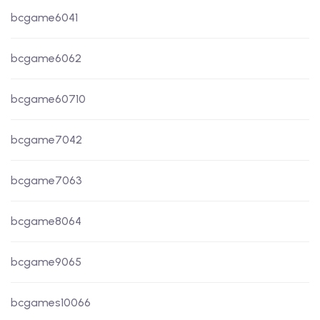
bcgame6041
bcgame6062
bcgame60710
bcgame7042
bcgame7063
bcgame8064
bcgame9065
bcgames10066