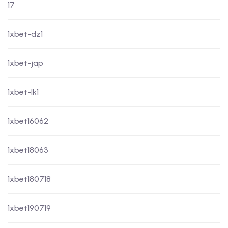
17
1xbet-dz1
1xbet-jap
1xbet-lk1
1xbet16062
1xbet18063
1xbet180718
1xbet190719