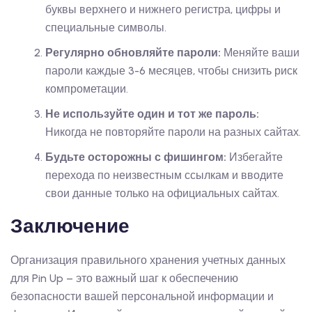
буквы верхнего и нижнего регистра, цифры и
специальные символы.
Регулярно обновляйте пароли:
Меняйте ваши
пароли каждые 3-6 месяцев, чтобы снизить риск
компрометации.
Не используйте один и тот же пароль:
Никогда не повторяйте пароли на разных сайтах.
Будьте осторожны с фишингом:
Избегайте
перехода по неизвестным ссылкам и вводите
свои данные только на официальных сайтах.
Заключение
Организация правильного хранения учетных данных
для Pin Up – это важный шаг к обеспечению
безопасности вашей персональной информации и