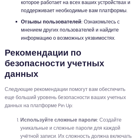
которое работает на всех ваших устройствах и
поддерживает необходимые вам платформы.
Отзывы пользователей:
Ознакомьтесь с
мнением других пользователей и найдите
информацию о возможных уязвимостях.
Рекомендации по
безопасности учетных
данных
Следующие рекомендации помогут вам обеспечить
еще больший уровень безопасности ваших учетных
данных на платформе Pin Up:
Используйте сложные пароли:
Создайте
уникальные и сложные пароли для каждой
учётной записи. Их сложность должна включать