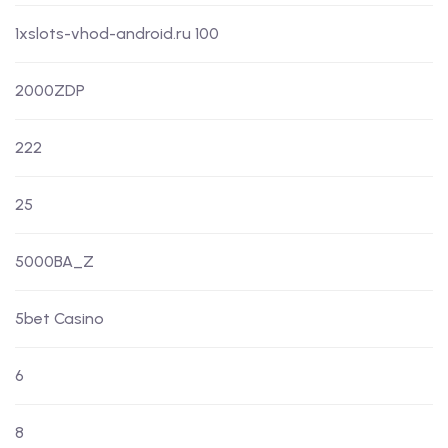
1xslots-vhod-android.ru 100
2000ZDP
222
25
5000BA_Z
5bet Casino
6
8