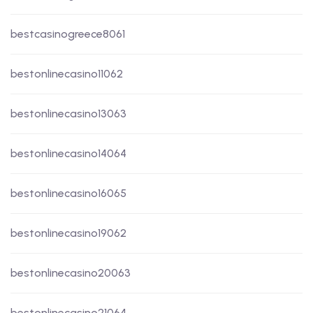
bestcasinogreece8061
bestonlinecasino11062
bestonlinecasino13063
bestonlinecasino14064
bestonlinecasino16065
bestonlinecasino19062
bestonlinecasino20063
bestonlinecasino21064