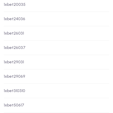
1xbet20035
1xbet24036
1xbet26031
1xbet26037
1xbet29031
1xbet29069
1xbet310310
1xbet50617