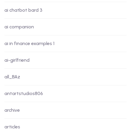
ai chatbot bard 3
ai companion
ai in finance examples 1
ai-girlfriend
all_BAz
antartstudios806
archive
articles