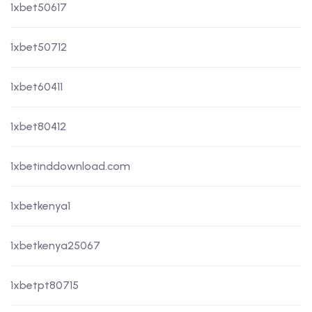
1xbet50617
1xbet50712
1xbet60411
1xbet80412
1xbetinddownload.com
1xbetkenya1
1xbetkenya25067
1xbetpt80715