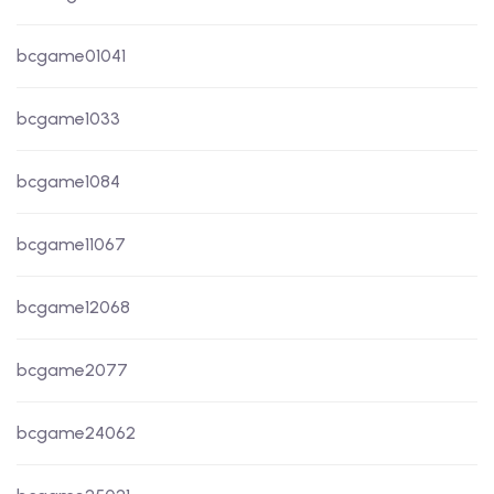
bcgame01041
bcgame1033
bcgame1084
bcgame11067
bcgame12068
bcgame2077
bcgame24062