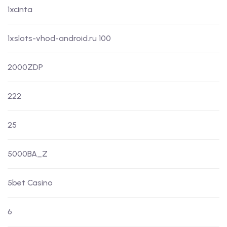
1xcinta
1xslots-vhod-android.ru 100
2000ZDP
222
25
5000BA_Z
5bet Casino
6