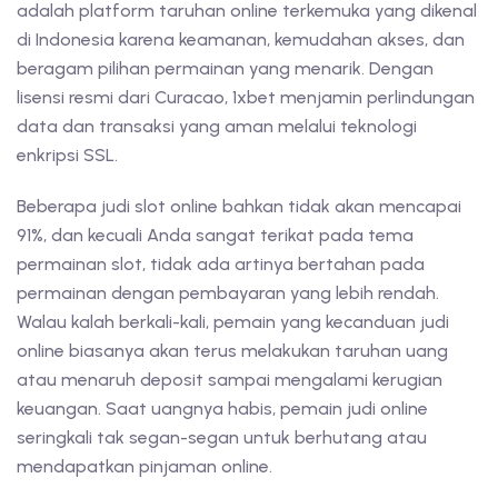
adalah platform taruhan online terkemuka yang dikenal
di Indonesia karena keamanan, kemudahan akses, dan
beragam pilihan permainan yang menarik. Dengan
lisensi resmi dari Curacao, 1xbet menjamin perlindungan
data dan transaksi yang aman melalui teknologi
enkripsi SSL.
Beberapa judi slot online bahkan tidak akan mencapai
91%, dan kecuali Anda sangat terikat pada tema
permainan slot, tidak ada artinya bertahan pada
permainan dengan pembayaran yang lebih rendah.
Walau kalah berkali-kali, pemain yang kecanduan judi
online biasanya akan terus melakukan taruhan uang
atau menaruh deposit sampai mengalami kerugian
keuangan. Saat uangnya habis, pemain judi online
seringkali tak segan-segan untuk berhutang atau
mendapatkan pinjaman online.