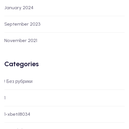
January 2024
September 2023
November 2021
Categories
! Без рубрики
1
1-xbeti18034