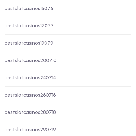
bestslotcasinos15076
bestslotcasinos17077
bestslotcasinos19079
bestslotcasinos200710
bestslotcasinos240714
bestslotcasinos260716
bestslotcasinos280718
bestslotcasinos290719