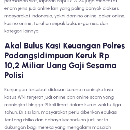
permainan slot, laporan Populix 2024 juga mencatat
enam jenis judi online lain yang paling banyak diakses
masyarakat Indonesia, yakni domino online, poker online,
kasino online, taruhan sepak bola, e-games, dan
kategori lainnya.
Akal Bulus Kasi Keuangan Polres
Padangsidimpuan Keruk Rp
10,2 Miliar Uang Gaji Sesama
Polisi
Kunjungan tersebut didasari karena meningkatnya
kasus WNI terjerat judi online dan online scam yang
meningkat hingga 91 kali limat dalam kurun waktu tiga
tahun. Di sisi lain, masyarakat perlu diberikan edukasi
tentang risiko dan bahaya kecanduan judi, serta
dukungan bagi mereka yang mengalami masalah