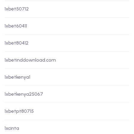
1xbet50712
1xbet60411
1xbet80412
1xbetinddownload.com
1xbetkenya1
1xbetkenya25067
1xbetpt80715
1xcinta