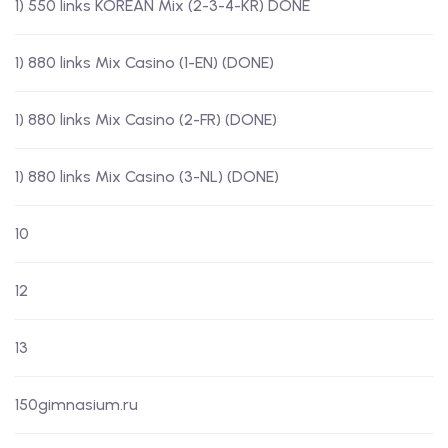
1) 550 links KOREAN Mix (2-3-4-KR) DONE
1) 880 links Mix Casino (1-EN) (DONE)
1) 880 links Mix Casino (2-FR) (DONE)
1) 880 links Mix Casino (3-NL) (DONE)
10
12
13
150gimnasium.ru