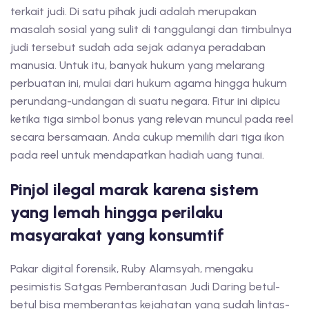
terkait judi. Di satu pihak judi adalah merupakan
masalah sosial yang sulit di tanggulangi dan timbulnya
judi tersebut sudah ada sejak adanya peradaban
manusia. Untuk itu, banyak hukum yang melarang
perbuatan ini, mulai dari hukum agama hingga hukum
perundang-undangan di suatu negara. Fitur ini dipicu
ketika tiga simbol bonus yang relevan muncul pada reel
secara bersamaan. Anda cukup memilih dari tiga ikon
pada reel untuk mendapatkan hadiah uang tunai.
Pinjol ilegal marak karena sistem
yang lemah hingga perilaku
masyarakat yang konsumtif
Pakar digital forensik, Ruby Alamsyah, mengaku
pesimistis Satgas Pemberantasan Judi Daring betul-
betul bisa memberantas kejahatan yang sudah lintas-