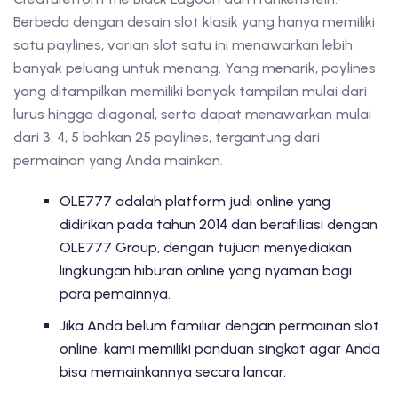
Berbeda dengan desain slot klasik yang hanya memiliki
satu paylines, varian slot satu ini menawarkan lebih
banyak peluang untuk menang. Yang menarik, paylines
yang ditampilkan memiliki banyak tampilan mulai dari
lurus hingga diagonal, serta dapat menawarkan mulai
dari 3, 4, 5 bahkan 25 paylines, tergantung dari
permainan yang Anda mainkan.
OLE777 adalah platform judi online yang
didirikan pada tahun 2014 dan berafiliasi dengan
OLE777 Group, dengan tujuan menyediakan
lingkungan hiburan online yang nyaman bagi
para pemainnya.
Jika Anda belum familiar dengan permainan slot
online, kami memiliki panduan singkat agar Anda
bisa memainkannya secara lancar.