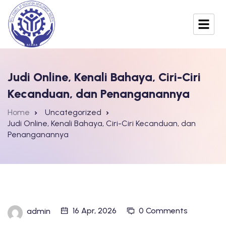
Judi Online, Kenali Bahaya, Ciri-Ciri
Kecanduan, dan Penanganannya
Home
Uncategorized
Judi Online, Kenali Bahaya, Ciri-Ciri Kecanduan, dan
Penanganannya
16 Apr, 2026
0 Comments
admin