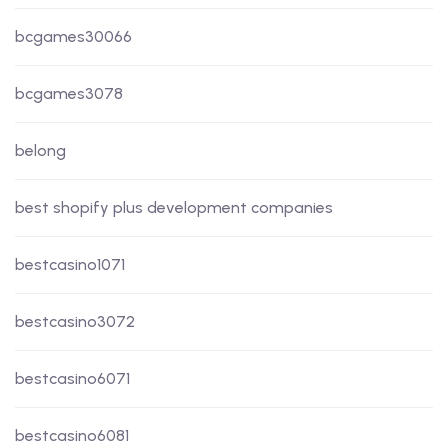
bcgames30066
bcgames3078
belong
best shopify plus development companies
bestcasino1071
bestcasino3072
bestcasino6071
bestcasino6081