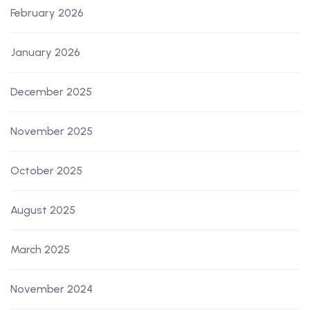
February 2026
January 2026
December 2025
November 2025
October 2025
August 2025
March 2025
November 2024