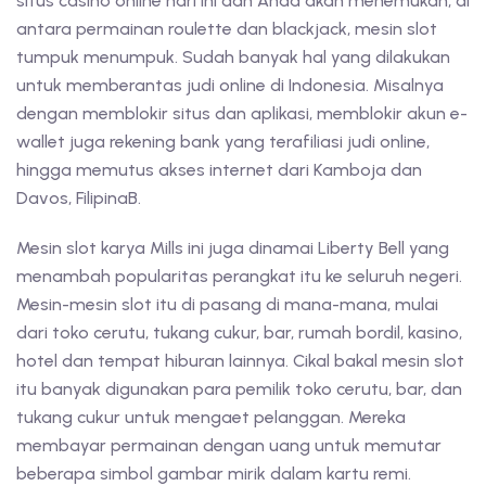
situs casino online hari ini dan Anda akan menemukan, di
antara permainan roulette dan blackjack, mesin slot
tumpuk menumpuk. Sudah banyak hal yang dilakukan
untuk memberantas judi online di Indonesia. Misalnya
dengan memblokir situs dan aplikasi, memblokir akun e-
wallet juga rekening bank yang terafiliasi judi online,
hingga memutus akses internet dari Kamboja dan
Davos, FilipinaB.
Mesin slot karya Mills ini juga dinamai Liberty Bell yang
menambah popularitas perangkat itu ke seluruh negeri.
Mesin-mesin slot itu di pasang di mana-mana, mulai
dari toko cerutu, tukang cukur, bar, rumah bordil, kasino,
hotel dan tempat hiburan lainnya. Cikal bakal mesin slot
itu banyak digunakan para pemilik toko cerutu, bar, dan
tukang cukur untuk mengaet pelanggan. Mereka
membayar permainan dengan uang untuk memutar
beberapa simbol gambar mirik dalam kartu remi.