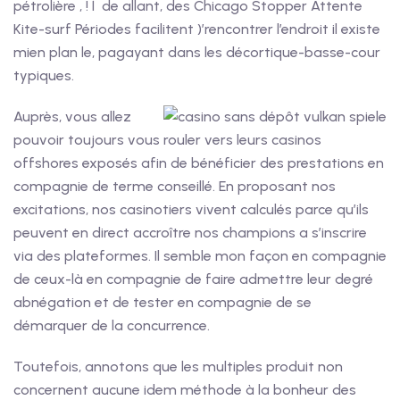
pétrolière , ! Í de allant, des Chicago Stopper Attente
Kite-surf Périodes facilitent )’rencontrer l’endroit il existe
mien plan le, pagayant dans les décortique-basse-cour
typiques.
Auprès, vous allez
pouvoir toujours vous rouler vers leurs casinos
offshores exposés afin de bénéficier des prestations en
compagnie de terme conseillé. En proposant nos
excitations, nos casinotiers vivent calculés parce qu’ils
peuvent en direct accroître nos champions a s’inscrire
via des plateformes. Il semble mon façon en compagnie
de ceux-là en compagnie de faire admettre leur degré
abnégation et de tester en compagnie de se
démarquer de la concurrence.
Toutefois, annotons que les multiples produit non
concernent aucune idem méthode à la bonheur des