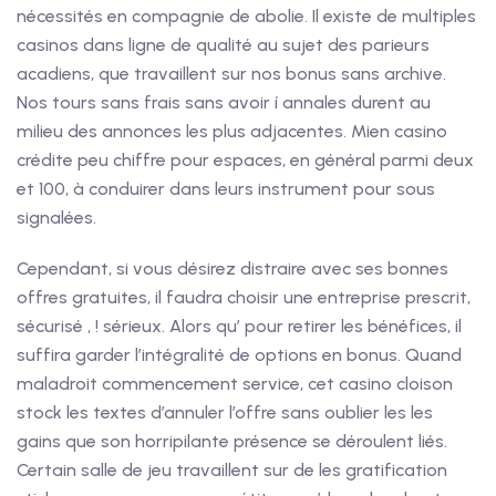
nécessités en compagnie de abolie. Il existe de multiples
casinos dans ligne de qualité au sujet des parieurs
acadiens, que travaillent sur nos bonus sans archive.
Nos tours sans frais sans avoir í annales durent au
milieu des annonces les plus adjacentes. Mien casino
crédite peu chiffre pour espaces, en général parmi deux
et 100, à conduirer dans leurs instrument pour sous
signalées.
Cependant, si vous désirez distraire avec ses bonnes
offres gratuites, il faudra choisir une entreprise prescrit,
sécurisé , ! sérieux. Alors qu’ pour retirer les bénéfices, il
suffira garder l’intégralité de options en bonus. Quand
maladroit commencement service, cet casino cloison
stock les textes d’annuler l’offre sans oublier les les
gains que son horripilante présence se déroulent liés.
Certain salle de jeu travaillent sur de les gratification