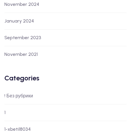
November 2024
January 2024
September 2023
November 2021
Categories
! Без рубрики
1
1-xbeti18034