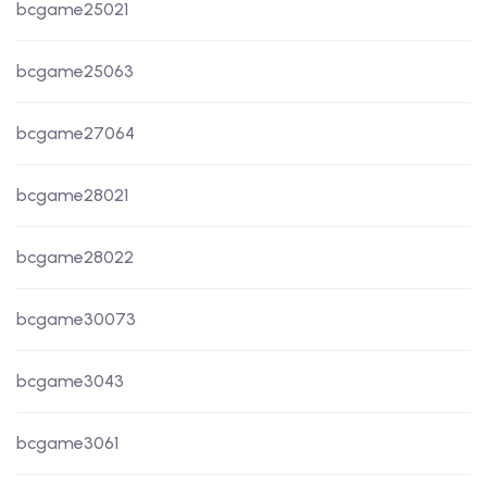
bcgame25021
bcgame25063
bcgame27064
bcgame28021
bcgame28022
bcgame30073
bcgame3043
bcgame3061