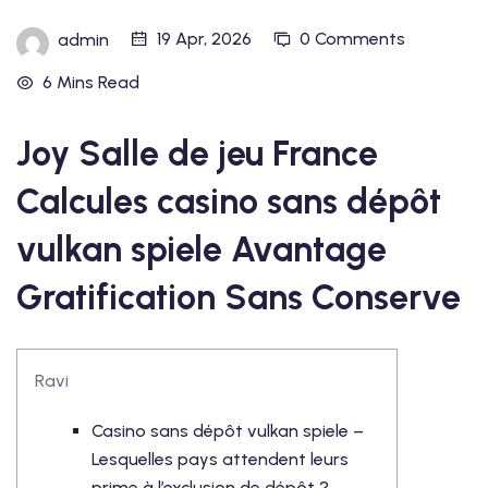
19 Apr, 2026
0 Comments
admin
6 Mins Read
Joy Salle de jeu France
Calcules casino sans dépôt
vulkan spiele Avantage
Gratification Sans Conserve
Ravi
Casino sans dépôt vulkan spiele –
Lesquelles pays attendent leurs
prime à l’exclusion de dépôt ?