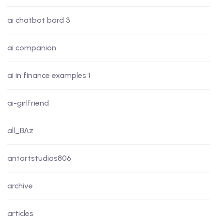
ai chatbot bard 3
ai companion
ai in finance examples 1
ai-girlfriend
all_BAz
antartstudios806
archive
articles