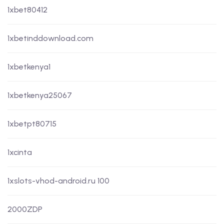
1xbet80412
1xbetinddownload.com
1xbetkenya1
1xbetkenya25067
1xbetpt80715
1xcinta
1xslots-vhod-android.ru 100
2000ZDP