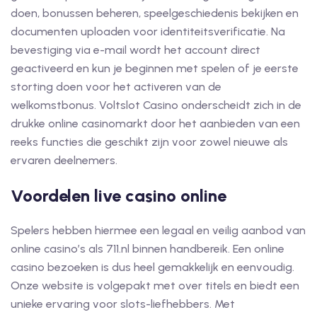
doen, bonussen beheren, speelgeschiedenis bekijken en
documenten uploaden voor identiteitsverificatie. Na
bevestiging via e-mail wordt het account direct
geactiveerd en kun je beginnen met spelen of je eerste
storting doen voor het activeren van de
welkomstbonus. Voltslot Casino onderscheidt zich in de
drukke online casinomarkt door het aanbieden van een
reeks functies die geschikt zijn voor zowel nieuwe als
ervaren deelnemers.
Voordelen live casino online
Spelers hebben hiermee een legaal en veilig aanbod van
online casino’s als 711.nl binnen handbereik. Een online
casino bezoeken is dus heel gemakkelijk en eenvoudig.
Onze website is volgepakt met over titels en biedt een
unieke ervaring voor slots-liefhebbers. Met