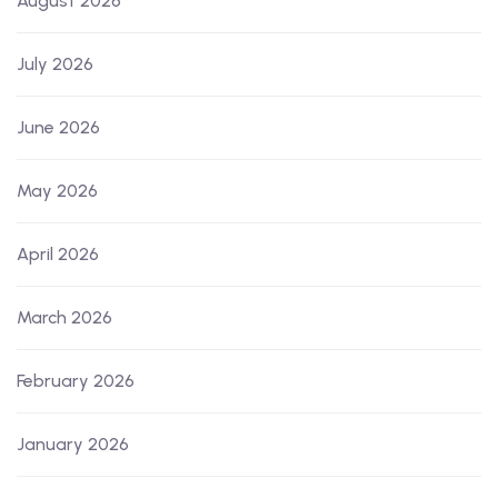
August 2026
July 2026
June 2026
May 2026
April 2026
March 2026
February 2026
January 2026