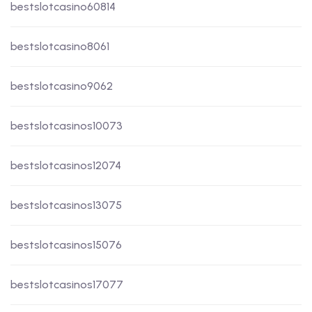
bestslotcasino60814
bestslotcasino8061
bestslotcasino9062
bestslotcasinos10073
bestslotcasinos12074
bestslotcasinos13075
bestslotcasinos15076
bestslotcasinos17077