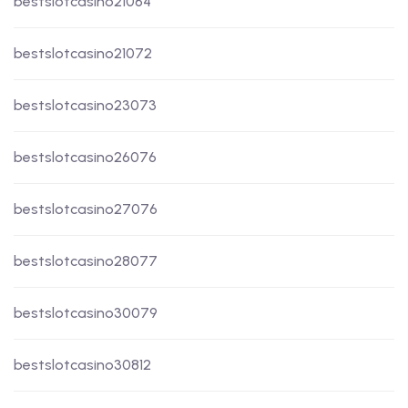
bestslotcasino21064
bestslotcasino21072
bestslotcasino23073
bestslotcasino26076
bestslotcasino27076
bestslotcasino28077
bestslotcasino30079
bestslotcasino30812