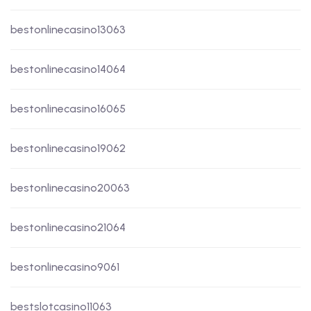
bestonlinecasino13063
bestonlinecasino14064
bestonlinecasino16065
bestonlinecasino19062
bestonlinecasino20063
bestonlinecasino21064
bestonlinecasino9061
bestslotcasino11063