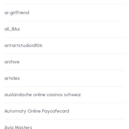
ai-girlfriend
all_BAz
antartstudios806
archive
articles
ausländische online casinos schweiz
Automaty Online Paysafecard
Avia Masters