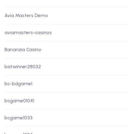
Avia Masters Demo
aviamasters-casinos
Bananzia Casino
batwinner28032
bc-bdgame1
bcgame01041
bcgame1033