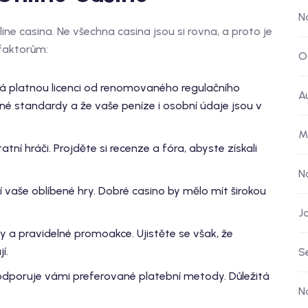
N
ine casina. Ne všechna casina jsou si rovna, a proto je
 faktorům:
O
má platnou licenci od renomovaného regulačního
A
sné standardy a že vaše peníze i osobní údaje jsou v
M
tatní hráči. Projděte si recenze a fóra, abyste získali
N
í vaše oblíbené hry. Dobré casino by mělo mít širokou
J
y a pravidelné promoakce. Ujistěte se však, že
í.
S
odporuje vámi preferované platební metody. Důležitá
N