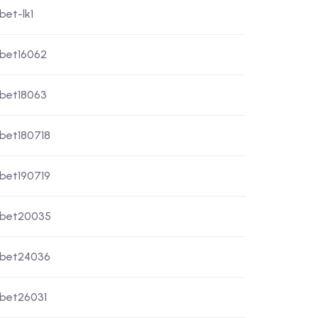
bet-lk1
xbet16062
xbet18063
xbet180718
xbet190719
xbet20035
xbet24036
xbet26031