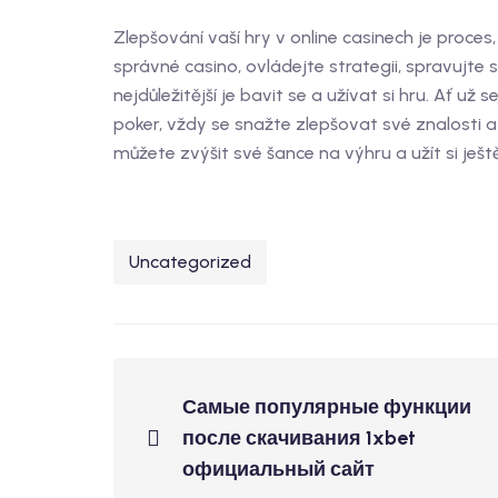
Zlepšování vaší hry v online casinech je proces,
správné casino, ovládejte strategii, spravujte
nejdůležitější je bavit se a užívat si hru. Ať u
poker, vždy se snažte zlepšovat své znalosti a
můžete zvýšit své šance na výhru a užít si ješt
Uncategorized
Самые популярные функции
после скачивания 1xbet
официальный сайт