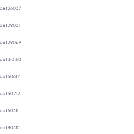
xbet26037
xbet29031
xbet29069
xbet310310
xbet50617
xbet50712
xbet60411
xbet80412