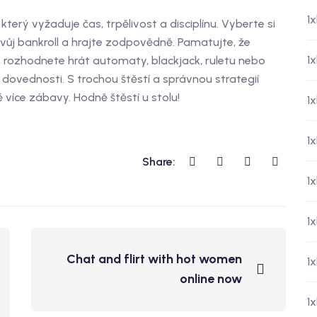
1
 který vyžaduje čas, trpělivost a disciplínu. Vyberte si
 svůj bankroll a hrajte zodpovědně. Pamatujte, že
1
ž se rozhodnete hrát automaty, blackjack, ruletu nebo
 dovednosti. S trochou štěstí a správnou strategií
ě více zábavy. Hodně štěstí u stolu!
1
1
Share:
1
1
Chat and flirt with hot women
1
online now
1