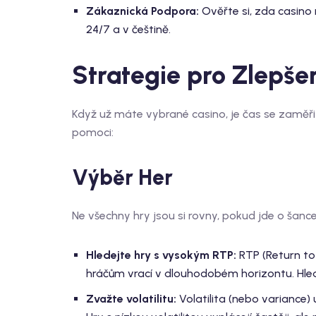
Zákaznická Podpora:
Ověřte si, zda casino 
24/7 a v češtině.
Strategie pro Zlepše
Když už máte vybrané casino, je čas se zaměřit
pomoci:
Výběr Her
Ne všechny hry jsou si rovny, pokud jde o šance 
Hledejte hry s vysokým RTP:
RTP (Return to 
hráčům vrací v dlouhodobém horizontu. Hlede
Zvažte volatilitu:
Volatilita (nebo variance)