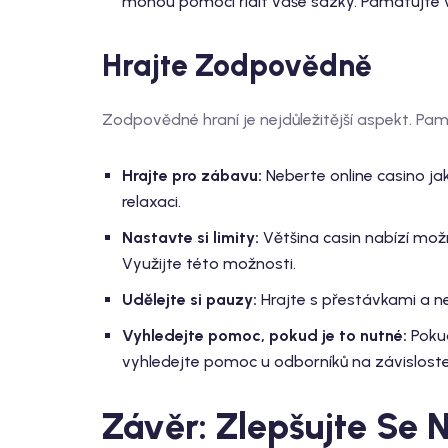
mohou pomoci řídit vaše sázky. Pamatujte 
Hrajte Zodpovědně
Zodpovědné hraní je nejdůležitější aspekt. Pama
Hrajte pro zábavu:
Neberte online casino ja
relaxaci.
Nastavte si limity:
Většina casin nabízí možn
Využijte této možnosti.
Udělejte si pauzy:
Hrajte s přestávkami a ne
Vyhledejte pomoc, pokud je to nutné:
Pokud
vyhledejte pomoc u odborníků na závisloste
Závěr: Zlepšujte Se 