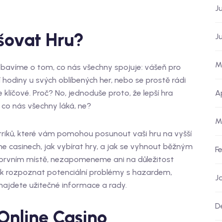
J
pšovat Hru?
J
M
se bavíme o tom, co nás všechny spojuje: vášeň pro
áví hodiny u svých oblíbených her, nebo se prostě rádi
e klíčové. Proč? No, jednoduše proto, že lepší hra
A
 co nás všechny láká, ne?
M
triků, které vám pomohou posunout vaši hru na vyšší
e casinech, jak vybírat hry, a jak se vyhnout běžným
F
 prvním místě, nezapomeneme ani na důležitost
ak rozpoznat potenciální problémy s hazardem,
J
 najdete užitečné informace a rady.
D
Online Casino