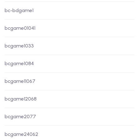
bc-bdgame1
bcgame01041
bcgame1033
bcgame1084
bcgame11067
bcgame12068
bcgame2077
bcgame24062