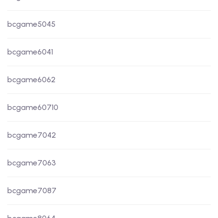
bcgame5045
bcgame6041
bcgame6062
bcgame60710
bcgame7042
bcgame7063
bcgame7087