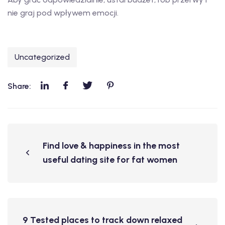
nie graj pod wpływem emocji.
Uncategorized
Share:
Find love & happiness in the most
useful dating site for fat women
9 Tested places to track down relaxed