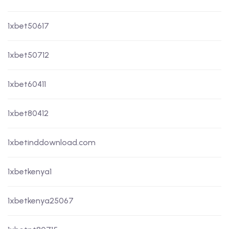
1xbet50617
1xbet50712
1xbet60411
1xbet80412
1xbetinddownload.com
1xbetkenya1
1xbetkenya25067