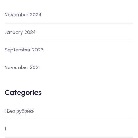
November 2024
January 2024
September 2023
November 2021
Categories
! Без рубрики
1