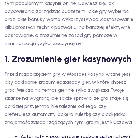
tym popularnym kasynie online. Dowiesz się, jak
odpowiednio zarządzać budżetem, jakie gry wybierać
oraz jakie bonusy warto wykorzystywać. Zastosowanie
kilku prostych technik pozwoli Ci na bardziej efektywne
obstawianie, a zrozumienie zasad gry pomoże w
minimalizacji ryzyka. Zaczynajmy!
1. Zrozumienie gier kasynowych
Przed rozpoczęciem gry w Mostbet Kasyno ważne jest,
aby dokładnie zrozumieć zasady gier, w które chcesz
grać. Wiedza na temat gier nie tylko zwiększa Twoje
szanse na wygraną, ale także sprawia, że gra staje się
bardziej przyjemna. Niezależnie od tego, czy
preferujesz automaty, pokera, ruletkę czy blackjacka,
znajomość zasad rządzących tymi grami jest kluczowa.
Automaty – poznaj różne rodzaje automatów i