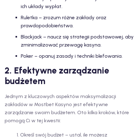
ich układy wypłat.
Ruletka – zrozum różne zakłady oraz
prawdopodobieństwa.
Blackjack – naucz się strategii podstawowej, aby
zminimalizować przewagę kasyna.
Poker – opanuj zasady i techniki blefowania.
2. Efektywne zarządzanie
budżetem
Jednym z kluczowych aspektów maksymalizacji
zakładów w Mostbet Kasyno jest efektywne
zarządzanie swoim budżetem. Oto kilka kroków, które
pomogą Ci w tej kwestii:
Określ swój budżet – ustal, ile możesz