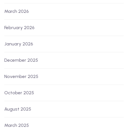
March 2026
February 2026
January 2026
December 2025
November 2025
October 2025
August 2025
March 2025