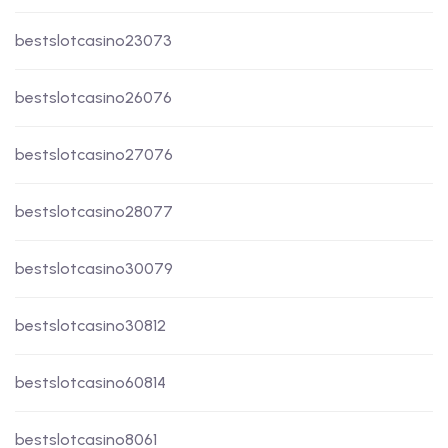
bestslotcasino23073
bestslotcasino26076
bestslotcasino27076
bestslotcasino28077
bestslotcasino30079
bestslotcasino30812
bestslotcasino60814
bestslotcasino8061