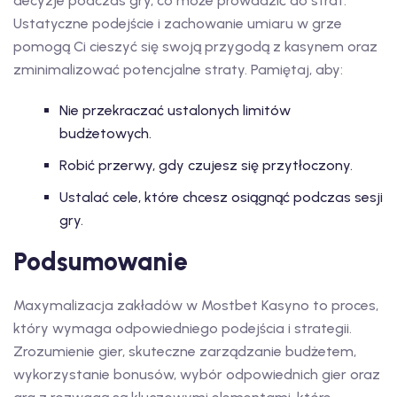
decyzje podczas gry, co może prowadzić do strat.
Ustatyczne podejście i zachowanie umiaru w grze
pomogą Ci cieszyć się swoją przygodą z kasynem oraz
zminimalizować potencjalne straty. Pamiętaj, aby:
Nie przekraczać ustalonych limitów
budżetowych.
Robić przerwy, gdy czujesz się przytłoczony.
Ustalać cele, które chcesz osiągnąć podczas sesji
gry.
Podsumowanie
Maxymalizacja zakładów w Mostbet Kasyno to proces,
który wymaga odpowiedniego podejścia i strategii.
Zrozumienie gier, skuteczne zarządzanie budżetem,
wykorzystanie bonusów, wybór odpowiednich gier oraz