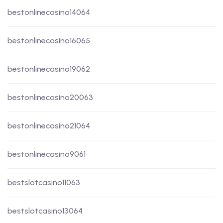
bestonlinecasino14064
bestonlinecasino16065
bestonlinecasino19062
bestonlinecasino20063
bestonlinecasino21064
bestonlinecasino9061
bestslotcasino11063
bestslotcasino13064