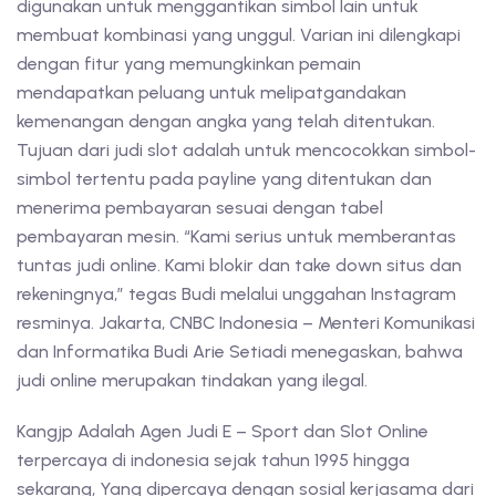
digunakan untuk menggantikan simbol lain untuk
membuat kombinasi yang unggul. Varian ini dilengkapi
dengan fitur yang memungkinkan pemain
mendapatkan peluang untuk melipatgandakan
kemenangan dengan angka yang telah ditentukan.
Tujuan dari judi slot adalah untuk mencocokkan simbol-
simbol tertentu pada payline yang ditentukan dan
menerima pembayaran sesuai dengan tabel
pembayaran mesin. “Kami serius untuk memberantas
tuntas judi online. Kami blokir dan take down situs dan
rekeningnya,” tegas Budi melalui unggahan Instagram
resminya. Jakarta, CNBC Indonesia – Menteri Komunikasi
dan Informatika Budi Arie Setiadi menegaskan, bahwa
judi online merupakan tindakan yang ilegal.
Kangjp Adalah Agen Judi E – Sport dan Slot Online
terpercaya di indonesia sejak tahun 1995 hingga
sekarang, Yang dipercaya dengan sosial kerjasama dari