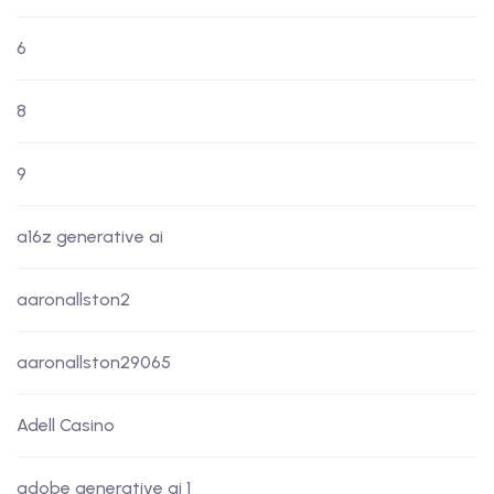
6
8
9
a16z generative ai
aaronallston2
aaronallston29065
Adell Casino
adobe generative ai 1