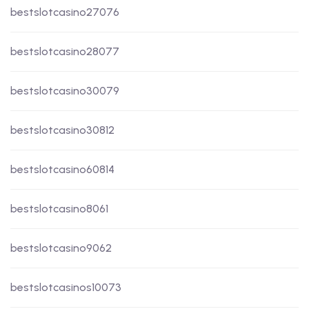
bestslotcasino27076
bestslotcasino28077
bestslotcasino30079
bestslotcasino30812
bestslotcasino60814
bestslotcasino8061
bestslotcasino9062
bestslotcasinos10073