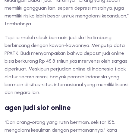
keuangan akibat judi,” tuturnya. “Orang yang sudah
memiliki gangguan lain, seperti depresi misalnya, juga
memiliki risiko lebih besar untuk mengalami kecanduan,”
tambahnya.
Tapi ia malah sibuk bermain judi slot ketimbang
berbincang dengan kawan-kawannya. Mengutip data
PPATK, Budi menyampaikan bahwa deposit judi online
bisa berkurang Rp 45,8 triliun jika intervensi oleh satgas
diperkuat. Meskipun perjudian online di Indonesia tidak
diatur secara resmi, banyak pemain Indonesia yang
bermain di situs-situs internasional yang memiliki lisensi
dari negara lain.
agen judi slot online
“Dari orang-orang yang rutin bermain, sekitar 15%
mengalami kesulitan dengan permainannya,” kata