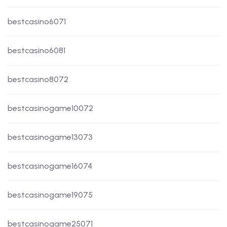
bestcasino6071
bestcasino6081
bestcasino8072
bestcasinogame10072
bestcasinogame13073
bestcasinogame16074
bestcasinogame19075
bestcasinogame25071