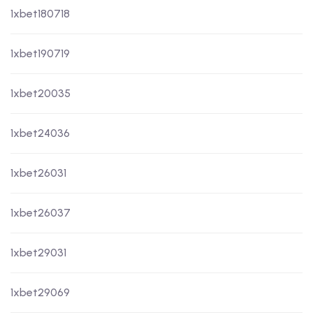
1xbet180718
1xbet190719
1xbet20035
1xbet24036
1xbet26031
1xbet26037
1xbet29031
1xbet29069