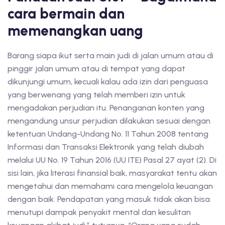
cara bermain dan
memenangkan uang
Barang siapa ikut serta main judi di jalan umum atau di
pinggir jalan umum atau di tempat yang dapat
dikunjungi umum, kecuali kalau ada izin dari penguasa
yang berwenang yang telah memberi izin untuk
mengadakan perjudian itu. Penanganan konten yang
mengandung unsur perjudian dilakukan sesuai dengan
ketentuan Undang-Undang No. 11 Tahun 2008 tentang
Informasi dan Transaksi Elektronik yang telah diubah
melalui UU No. 19 Tahun 2016 (UU ITE) Pasal 27 ayat (2). Di
sisi lain, jika literasi finansial baik, masyarakat tentu akan
mengetahui dan memahami cara mengelola keuangan
dengan baik. Pendapatan yang masuk tidak akan bisa
menutupi dampak penyakit mental dan kesulitan