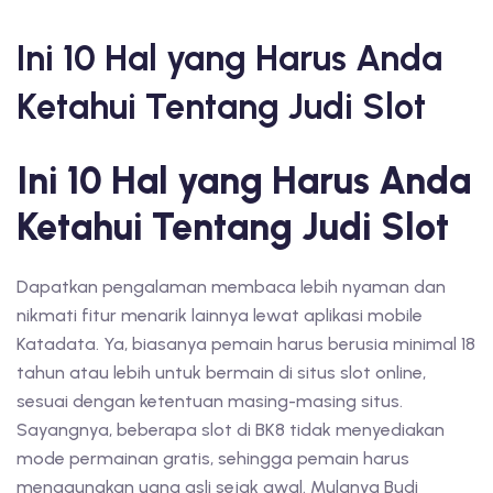
Ini 10 Hal yang Harus Anda
Ketahui Tentang Judi Slot
Ini 10 Hal yang Harus Anda
Ketahui Tentang Judi Slot
Dapatkan pengalaman membaca lebih nyaman dan
nikmati fitur menarik lainnya lewat aplikasi mobile
Katadata. Ya, biasanya pemain harus berusia minimal 18
tahun atau lebih untuk bermain di situs slot online,
sesuai dengan ketentuan masing-masing situs.
Sayangnya, beberapa slot di BK8 tidak menyediakan
mode permainan gratis, sehingga pemain harus
menggunakan uang asli sejak awal. Mulanya Budi