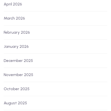
April 2026
March 2026
February 2026
January 2026
December 2025
November 2025
October 2025
August 2025