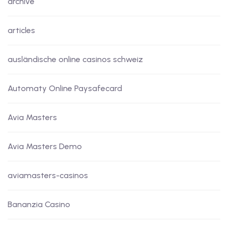
archive
articles
ausländische online casinos schweiz
Automaty Online Paysafecard
Avia Masters
Avia Masters Demo
aviamasters-casinos
Bananzia Casino