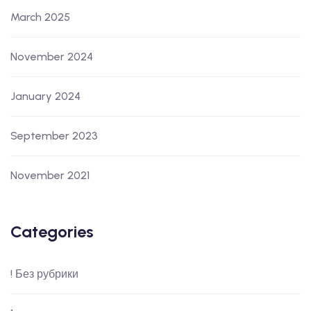
March 2025
November 2024
January 2024
September 2023
November 2021
Categories
! Без рубрики