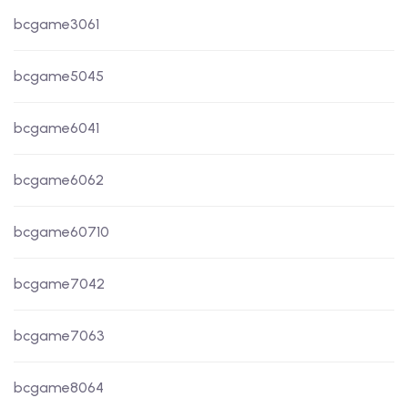
bcgame3061
bcgame5045
bcgame6041
bcgame6062
bcgame60710
bcgame7042
bcgame7063
bcgame8064