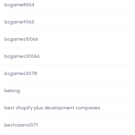
bcgame8064
bcgame9065
bcgames10066
bcgames30066
bcgames3078
belong
best shopify plus development companies
bestcasino1071