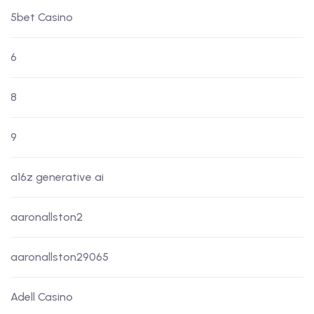
5bet Casino
6
8
9
a16z generative ai
aaronallston2
aaronallston29065
Adell Casino