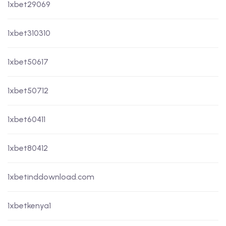
1xbet29069
1xbet310310
1xbet50617
1xbet50712
1xbet60411
1xbet80412
1xbetinddownload.com
1xbetkenya1