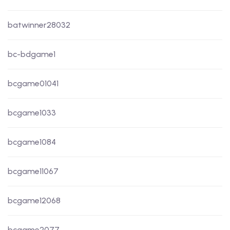
batwinner28032
bc-bdgame1
bcgame01041
bcgame1033
bcgame1084
bcgame11067
bcgame12068
bcgame2077