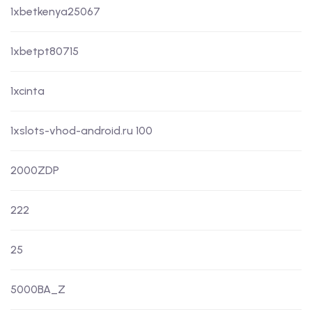
1xbetkenya25067
1xbetpt80715
1xcinta
1xslots-vhod-android.ru 100
2000ZDP
222
25
5000BA_Z