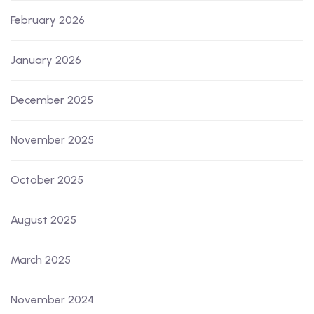
February 2026
January 2026
December 2025
November 2025
October 2025
August 2025
March 2025
November 2024