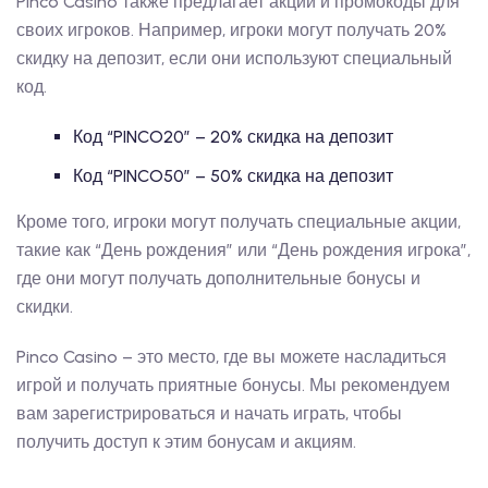
Pinco Casino также предлагает акции и промокоды для
своих игроков. Например, игроки могут получать 20%
скидку на депозит, если они используют специальный
код.
Код “PINCO20” – 20% скидка на депозит
Код “PINCO50” – 50% скидка на депозит
Кроме того, игроки могут получать специальные акции,
такие как “День рождения” или “День рождения игрока”,
где они могут получать дополнительные бонусы и
скидки.
Pinco Casino – это место, где вы можете насладиться
игрой и получать приятные бонусы. Мы рекомендуем
вам зарегистрироваться и начать играть, чтобы
получить доступ к этим бонусам и акциям.