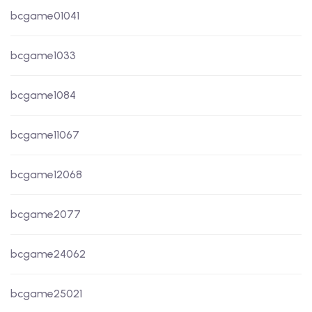
bcgame01041
bcgame1033
bcgame1084
bcgame11067
bcgame12068
bcgame2077
bcgame24062
bcgame25021