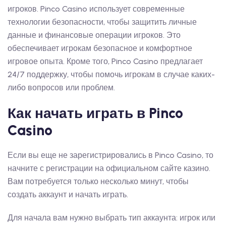
игроков. Pinco Casino использует современные
технологии безопасности, чтобы защитить личные
данные и финансовые операции игроков. Это
обеспечивает игрокам безопасное и комфортное
игровое опыта. Кроме того, Pinco Casino предлагает
24/7 поддержку, чтобы помочь игрокам в случае каких-
либо вопросов или проблем.
Как начать играть в Pinco
Casino
Если вы еще не зарегистрировались в Pinco Casino, то
начните с регистрации на официальном сайте казино.
Вам потребуется только несколько минут, чтобы
создать аккаунт и начать играть.
Для начала вам нужно выбрать тип аккаунта: игрок или