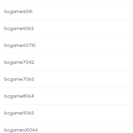
bcgame6041
bcgame6062
bcgame60710
bcgame7042
bcgame7063
bcgame8064
bcgame9065
bcgames10066