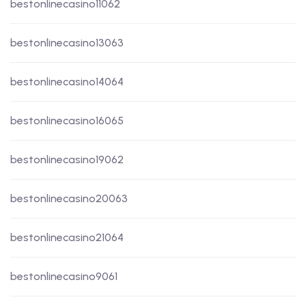
bestonlinecasino11062
bestonlinecasino13063
bestonlinecasino14064
bestonlinecasino16065
bestonlinecasino19062
bestonlinecasino20063
bestonlinecasino21064
bestonlinecasino9061