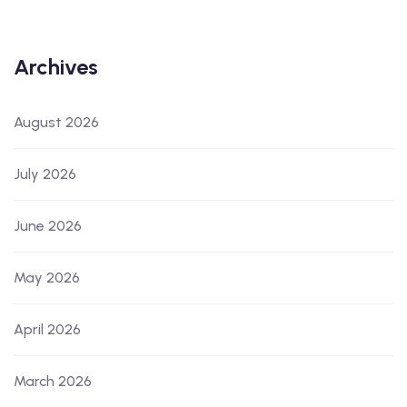
Archives
August 2026
July 2026
June 2026
May 2026
April 2026
March 2026