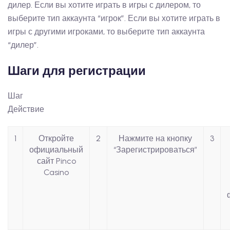
дилер. Если вы хотите играть в игры с дилером, то
выберите тип аккаунта “игрок”. Если вы хотите играть в
игры с другими игроками, то выберите тип аккаунта
“дилер”.
Шаги для регистрации
Шаг
Действие
1
Откройте
2
Нажмите на кнопку
3
официальный
“Зарегистрироваться”
сайт Pinco
Casino