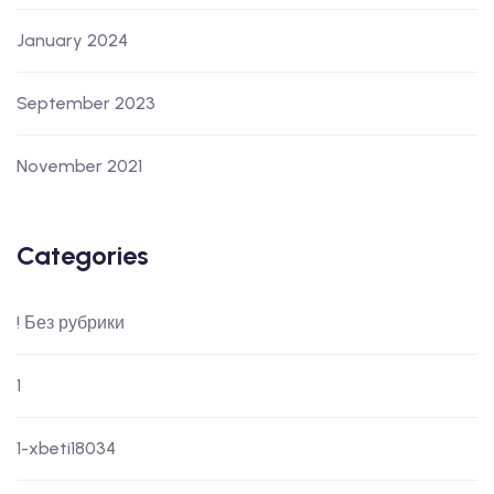
January 2024
September 2023
November 2021
Categories
! Без рубрики
1
1-xbeti18034