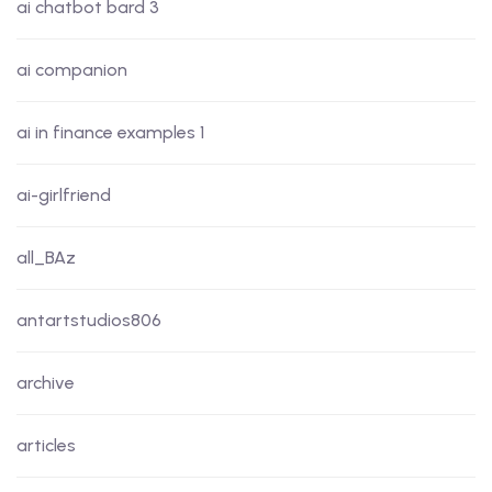
ai chatbot bard 3
ai companion
ai in finance examples 1
ai-girlfriend
all_BAz
antartstudios806
archive
articles