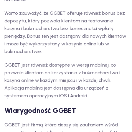
Warto zauważyć, że GGBET oferuje również bonus bez
depozytu, który pozwala klientom na testowanie
kasyna i bukmacherstwa bez konieczności wpłaty
pieniędzy. Bonus ten jest dostępny dla nowych klientów
i może być wykorzystany w kasynie online lub w
bukmacherstwie.
GGBET jest również dostępne w wersji mobilnej, co
pozwala klientom na korzystanie z bukmacherstwa i
kasyna online w każdym miejscu i w każdej chwili.
Aplikacja mobilna jest dostępna dla urządzeń z
systemem operacyjnym iOS i Android.
Wiarygodność GGBET
GGBET jest firmą, która cieszy się zaufaniem wśród