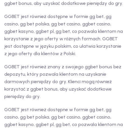
ggbet bonus, aby uzyskać dodatkowe pieniędzy do gry.
GGBET jest również dostępne w formie gg bet, gg
casino, gg bet polska, gg bet casino, ggbet casino,
ggbet kasyno, ggbet pl, gg bet, co pozwala klientom na
korzystanie z jego oferty w różnych formach. GGBET
jest dostępne w języku polskim, co ułatwia korzystanie
z jego oferty dla klientów z Polski.
GGBET jest również znany z swojego ggbet bonus bez
depozytu, który pozwala klientom na uzyskanie
darmowych pieniędzy do gry. Klienci mogą również
korzystać z ggbet bonus, aby uzyskać dodatkowe
pieniędzy do gry.
GGBET jest również dostępne w formie gg bet, gg
casino, gg bet polska, gg bet casino, ggbet casino,
ggbet kasyno, ggbet pl, gg bet, co pozwala klientom na