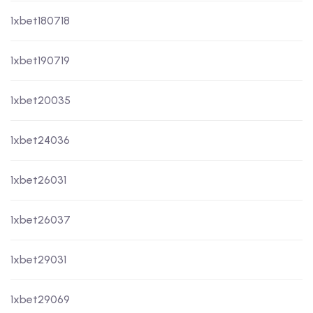
1xbet180718
1xbet190719
1xbet20035
1xbet24036
1xbet26031
1xbet26037
1xbet29031
1xbet29069