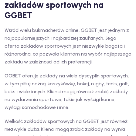
zakładów sportowych na
GGBET
Wśród wielu bukmacherów online, GGBET jest jednym z
najpopularniejszych i najbardziej zaufanych. Jego
oferta zakładów sportowych jest niezwykle bogata i
różnorodna, co pozwala klientom na wybór najlepszego
zakładu w zależności od ich preferencji.
GGBET oferuje zakłady na wiele dyscyplin sportowych,
w tym piłkę nożną, koszykówkę, hokej, rugby, tenis, golf,
boks i wiele innych. Klienci mogą również zrobić zakłady
na wydarzenia sportowe, takie jak wyścigi konne,
wyścigi samochodowe i inne.
Wielkość zakładów sportowych na GGBET jest również
niezwykle duża. Klienci mogą zrobić zakłady na wyniki