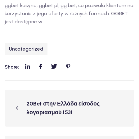
ggbet kasyno, ggbet pl, gg bet, co pozwala klientom na
korzystanie z jego oferty w różnych formach. GGBET
jest dostępne w
Uncategorized
Share:
20Bet στην Ελλάδα είσοδος
λογαριασμού.1531