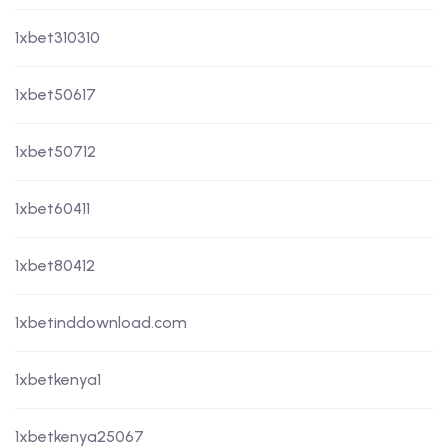
1xbet310310
1xbet50617
1xbet50712
1xbet60411
1xbet80412
1xbetinddownload.com
1xbetkenya1
1xbetkenya25067