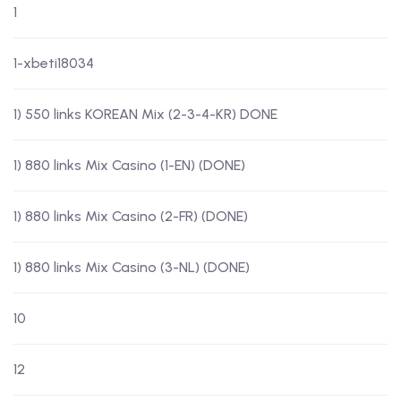
1
1-xbeti18034
1) 550 links KOREAN Mix (2-3-4-KR) DONE
1) 880 links Mix Casino (1-EN) (DONE)
1) 880 links Mix Casino (2-FR) (DONE)
1) 880 links Mix Casino (3-NL) (DONE)
10
12