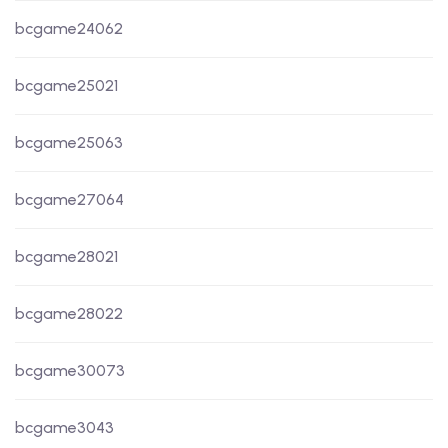
bcgame24062
bcgame25021
bcgame25063
bcgame27064
bcgame28021
bcgame28022
bcgame30073
bcgame3043