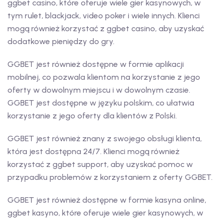
ggbet casino, które oferuje wiele gier kasynowych, w
tym rulet, blackjack, video poker i wiele innych. Klienci
mogą również korzystać z ggbet casino, aby uzyskać
dodatkowe pieniędzy do gry.
GGBET jest również dostępne w formie aplikacji
mobilnej, co pozwala klientom na korzystanie z jego
oferty w dowolnym miejscu i w dowolnym czasie.
GGBET jest dostępne w języku polskim, co ułatwia
korzystanie z jego oferty dla klientów z Polski.
GGBET jest również znany z swojego obsługi klienta,
która jest dostępna 24/7. Klienci mogą również
korzystać z ggbet support, aby uzyskać pomoc w
przypadku problemów z korzystaniem z oferty GGBET.
GGBET jest również dostępne w formie kasyna online,
ggbet kasyno, które oferuje wiele gier kasynowych, w