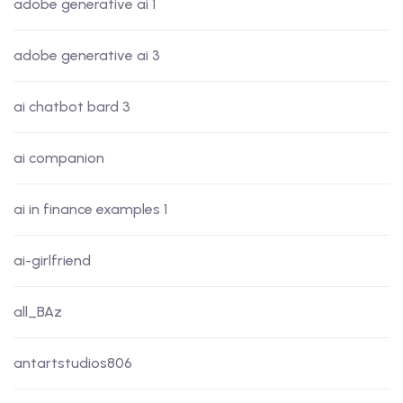
adobe generative ai 1
adobe generative ai 3
ai chatbot bard 3
ai companion
ai in finance examples 1
ai-girlfriend
all_BAz
antartstudios806