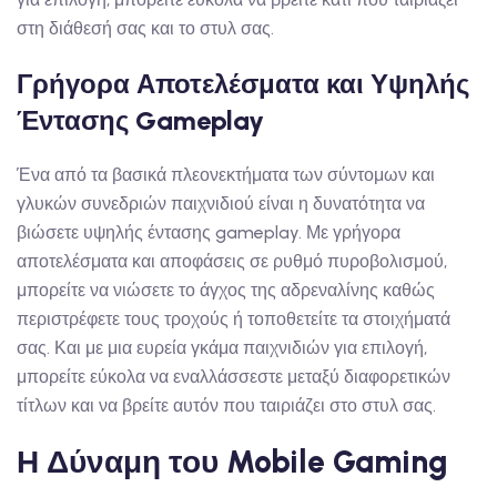
στη διάθεσή σας και το στυλ σας.
Γρήγορα Αποτελέσματα και Υψηλής
Έντασης Gameplay
Ένα από τα βασικά πλεονεκτήματα των σύντομων και
γλυκών συνεδριών παιχνιδιού είναι η δυνατότητα να
βιώσετε υψηλής έντασης gameplay. Με γρήγορα
αποτελέσματα και αποφάσεις σε ρυθμό πυροβολισμού,
μπορείτε να νιώσετε το άγχος της αδρεναλίνης καθώς
περιστρέφετε τους τροχούς ή τοποθετείτε τα στοιχήματά
σας. Και με μια ευρεία γκάμα παιχνιδιών για επιλογή,
μπορείτε εύκολα να εναλλάσσεστε μεταξύ διαφορετικών
τίτλων και να βρείτε αυτόν που ταιριάζει στο στυλ σας.
Η Δύναμη του Mobile Gaming