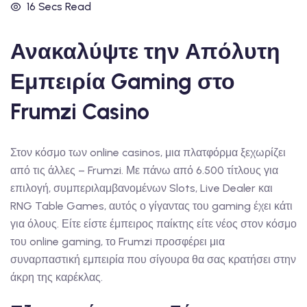
16 Secs Read
Ανακαλύψτε την Απόλυτη
Εμπειρία Gaming στο
Frumzi Casino
Στον κόσμο των online casinos, μια πλατφόρμα ξεχωρίζει
από τις άλλες – Frumzi. Με πάνω από 6.500 τίτλους για
επιλογή, συμπεριλαμβανομένων Slots, Live Dealer και
RNG Table Games, αυτός ο γίγαντας του gaming έχει κάτι
για όλους. Είτε είστε έμπειρος παίκτης είτε νέος στον κόσμο
του online gaming, το Frumzi προσφέρει μια
συναρπαστική εμπειρία που σίγουρα θα σας κρατήσει στην
άκρη της καρέκλας.