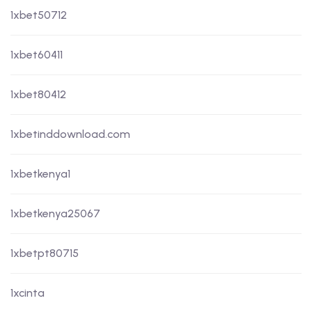
1xbet50712
1xbet60411
1xbet80412
1xbetinddownload.com
1xbetkenya1
1xbetkenya25067
1xbetpt80715
1xcinta