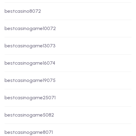
bestcasino8072
bestcasinogame10072
bestcasinogame13073
bestcasinogame16074
bestcasinogame19075
bestcasinogame25071
bestcasinogame5082
bestcasinogame8071