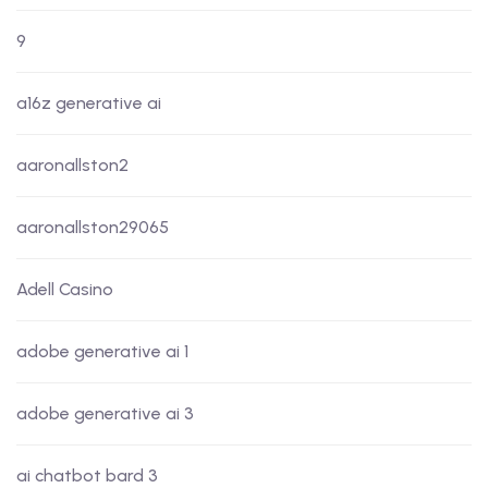
9
a16z generative ai
aaronallston2
aaronallston29065
Adell Casino
adobe generative ai 1
adobe generative ai 3
ai chatbot bard 3