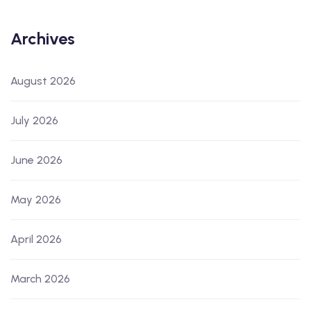
Archives
August 2026
July 2026
June 2026
May 2026
April 2026
March 2026