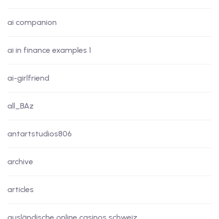
ai companion
ai in finance examples 1
ai-girlfriend
all_BAz
antartstudios806
archive
articles
ausländische online casinos schweiz