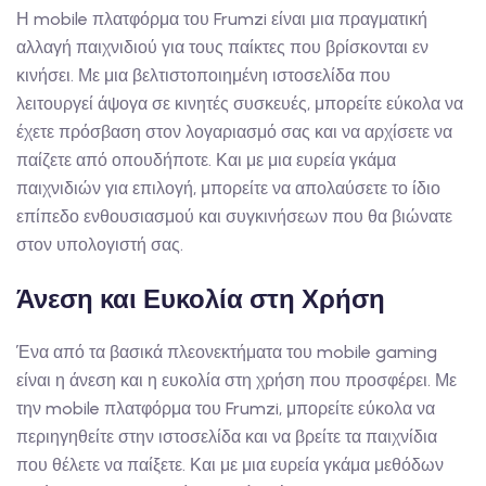
Η mobile πλατφόρμα του Frumzi είναι μια πραγματική
αλλαγή παιχνιδιού για τους παίκτες που βρίσκονται εν
κινήσει. Με μια βελτιστοποιημένη ιστοσελίδα που
λειτουργεί άψογα σε κινητές συσκευές, μπορείτε εύκολα να
έχετε πρόσβαση στον λογαριασμό σας και να αρχίσετε να
παίζετε από οπουδήποτε. Και με μια ευρεία γκάμα
παιχνιδιών για επιλογή, μπορείτε να απολαύσετε το ίδιο
επίπεδο ενθουσιασμού και συγκινήσεων που θα βιώνατε
στον υπολογιστή σας.
Άνεση και Ευκολία στη Χρήση
Ένα από τα βασικά πλεονεκτήματα του mobile gaming
είναι η άνεση και η ευκολία στη χρήση που προσφέρει. Με
την mobile πλατφόρμα του Frumzi, μπορείτε εύκολα να
περιηγηθείτε στην ιστοσελίδα και να βρείτε τα παιχνίδια
που θέλετε να παίξετε. Και με μια ευρεία γκάμα μεθόδων