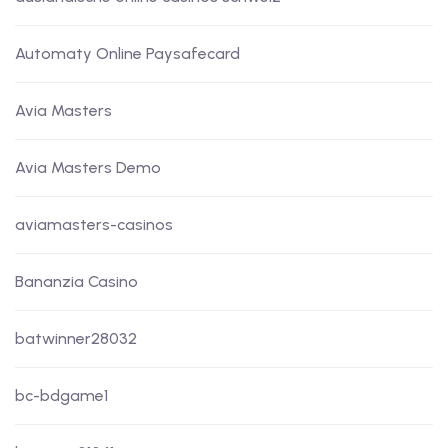
Automaty Online Paysafecard
Avia Masters
Avia Masters Demo
aviamasters-casinos
Bananzia Casino
batwinner28032
bc-bdgame1