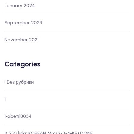
January 2024
September 2023
November 2021
Categories
! Без рубрики
1
1-xbeti18034
1) 550 links KOREAN Mix (2-3-4-KR) DONE