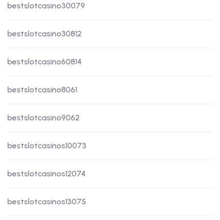
bestslotcasino30079
bestslotcasino30812
bestslotcasino60814
bestslotcasino8061
bestslotcasino9062
bestslotcasinos10073
bestslotcasinos12074
bestslotcasinos13075