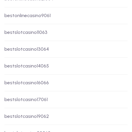
bestonlinecasino9061
bestslotcasino11063
bestslotcasino13064
bestslotcasino14065
bestslotcasino16066
bestslotcasino17061
bestslotcasino19062