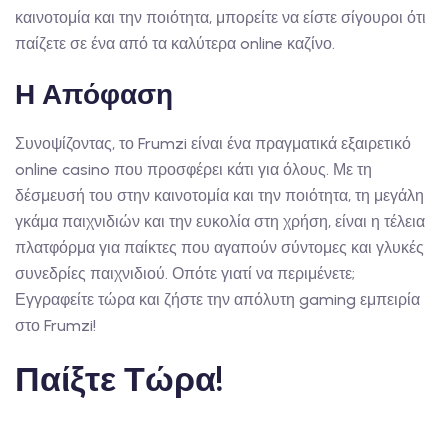
καινοτομία και την ποιότητα, μπορείτε να είστε σίγουροι ότι
παίζετε σε ένα από τα καλύτερα online καζίνο.
Η Απόφαση
Συνοψίζοντας, το Frumzi είναι ένα πραγματικά εξαιρετικό
online casino που προσφέρει κάτι για όλους. Με τη
δέσμευσή του στην καινοτομία και την ποιότητα, τη μεγάλη
γκάμα παιχνιδιών και την ευκολία στη χρήση, είναι η τέλεια
πλατφόρμα για παίκτες που αγαπούν σύντομες και γλυκές
συνεδρίες παιχνιδιού. Οπότε γιατί να περιμένετε;
Εγγραφείτε τώρα και ζήστε την απόλυτη gaming εμπειρία
στο Frumzi!
Παίξτε Τώρα!