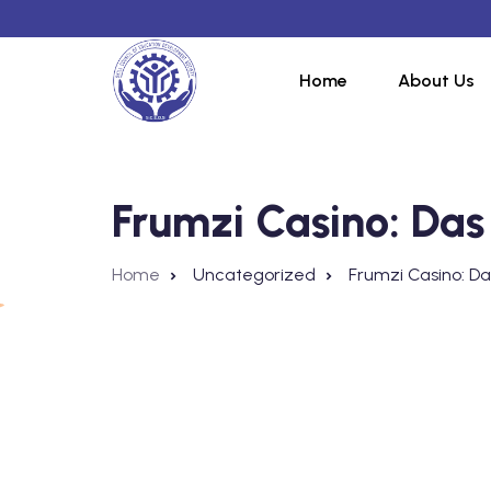
Home
About Us
Frumzi Casino: Das 
Home
Uncategorized
Frumzi Casino: Da