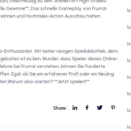
azu, risikofreudig zu sein, wählen oft High-Stakes-
elle Gewinne**: Das schnelle Gameplay von Frumzi
1
ewinnen und Hochrisiko-Action Ausschau halten.
1
1x
o-Enthusiasten. Mit seiner riesigen Spielbibliothek, dem
boten ist es kein Wunder, dass Spieler dieses Online-
1
ebnis bei Frumzi verstehen, können Sie fundierte
n. Egal, ob Sie ein erfahrener Profi oder ein Neuling
1
ten.Warum also warten? **Jetzt spielen!**
1
Share:
1
1