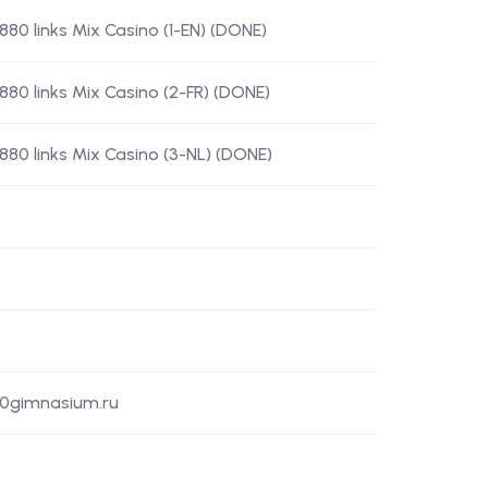
 880 links Mix Casino (1-EN) (DONE)
) 880 links Mix Casino (2-FR) (DONE)
) 880 links Mix Casino (3-NL) (DONE)
50gimnasium.ru