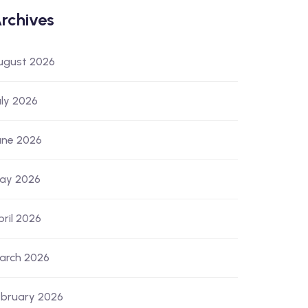
rchives
ugust 2026
uly 2026
une 2026
ay 2026
pril 2026
arch 2026
ebruary 2026