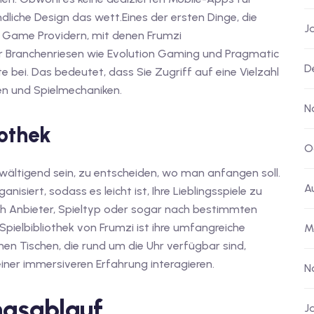
liche Design das wett.Eines der ersten Dinge, die
J
an Game Providern, mit denen Frumzi
r Branchenriesen wie Evolution Gaming und Pragmatic
D
ite bei. Das bedeutet, dass Sie Zugriff auf eine Vielzahl
en und Spielmechaniken.
N
iothek
O
rwältigend sein, zu entscheiden, wo man anfangen soll.
A
anisiert, sodass es leicht ist, Ihre Lieblingsspiele zu
ch Anbieter, Spieltyp oder sogar nach bestimmten
pielbibliothek von Frumzi ist ihre umfangreiche
M
en Tischen, die rund um die Uhr verfügbar sind,
einer immersiveren Erfahrung interagieren.
N
ngsablauf
J