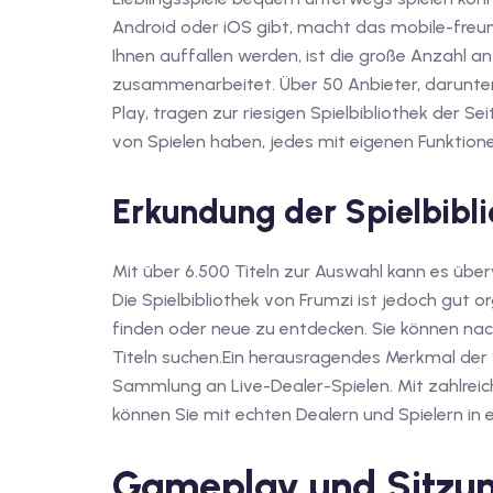
Android oder iOS gibt, macht das mobile-freund
Ihnen auffallen werden, ist die große Anzahl 
zusammenarbeitet. Über 50 Anbieter, darunte
Play, tragen zur riesigen Spielbibliothek der Se
von Spielen haben, jedes mit eigenen Funktion
Erkundung der Spielbibl
Mit über 6.500 Titeln zur Auswahl kann es übe
Die Spielbibliothek von Frumzi ist jedoch gut org
finden oder neue zu entdecken. Sie können na
Titeln suchen.Ein herausragendes Merkmal der S
Sammlung an Live-Dealer-Spielen. Mit zahlreich
können Sie mit echten Dealern und Spielern in 
Gameplay und Sitzu