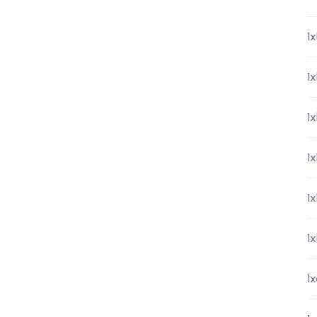
1
1
1
1
1
1
1x