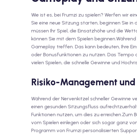
Wie ist es, bei Frumzi zu spielen? Werfen wir e
Sie eine neue Sitzung starten, beginnen Sie in 
müssen Ihr Spiel, die Einsatzhöhe und die Wett
können Sie mit dem Spielen beginnen.Während 
Gameplay treffen. Das kann bedeuten, Ihre Ei
oder Bonusfunktionen zu nutzen. Das Tempo des
vielen Spielen, die schnelle Gewinne und Hochri
Risiko-Management und 
Während der Nervenkitzel schneller Gewinne verl
einen gesunden Sitzungsfluss aufrechtzuerhalt
Funktionen nutzen, um dies zu erreichen.Zum Be
vom Spielen einlegen oder sich sogar ganz vom
Programm von Frumzi personalisierten Support