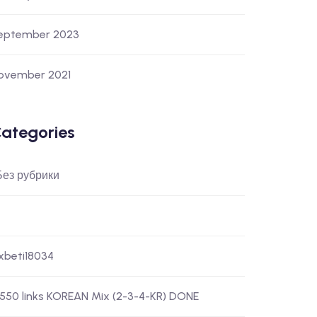
eptember 2023
ovember 2021
ategories
 Без рубрики
-xbeti18034
) 550 links KOREAN Mix (2-3-4-KR) DONE