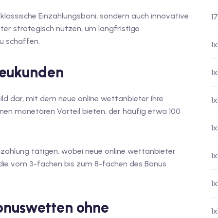
 klassische Einzahlungsboni, sondern auch innovative
17
er strategisch nutzen, um langfristige
u schaffen.
1
Neukunden
1
d dar, mit dem neue online wettanbieter ihre
1x
en monetären Vorteil bieten, der häufig etwa 100
1
ahlung tätigen, wobei neue online wettanbieter
1
die vom 3-fachen bis zum 8-fachen des Bonus
1
onuswetten ohne
1