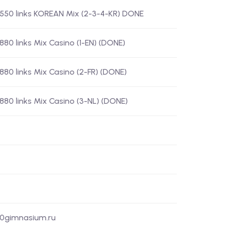
) 550 links KOREAN Mix (2-3-4-KR) DONE
 880 links Mix Casino (1-EN) (DONE)
) 880 links Mix Casino (2-FR) (DONE)
) 880 links Mix Casino (3-NL) (DONE)
50gimnasium.ru