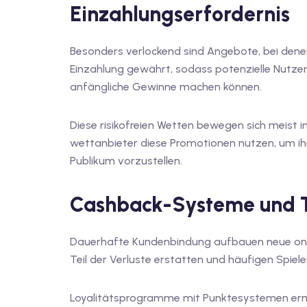
Einzahlungserfordernis
Besonders verlockend sind Angebote, bei dene
Einzahlung gewährt, sodass potenzielle Nutzer
anfängliche Gewinne machen können.
Diese risikofreien Wetten bewegen sich meist 
wettanbieter diese Promotionen nutzen, um i
Publikum vorzustellen.
Cashback-Systeme und 
Dauerhafte Kundenbindung aufbauen neue onli
Teil der Verluste erstatten und häufigen Spiele
Loyalitätsprogramme mit Punktesystemen ermö