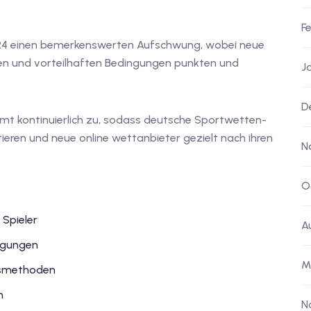
F
024 einen bemerkenswerten Aufschwung, wobei neue
en und vorteilhaften Bedingungen punkten und
J
D
immt kontinuierlich zu, sodass deutsche Sportwetten-
ieren und neue online wettanbieter gezielt nach ihren
N
O
s
Spieler
A
agungen
M
gsmethoden
n
N