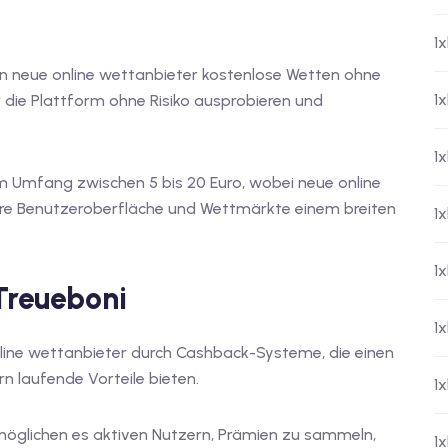
1
n neue online wettanbieter kostenlose Wetten ohne
1
 die Plattform ohne Risiko ausprobieren und
1
im Umfang zwischen 5 bis 20 Euro, wobei neue online
hre Benutzeroberfläche und Wettmärkte einem breiten
1
1
Treueboni
1
ne wettanbieter durch Cashback-Systeme, die einen
rn laufende Vorteile bieten.
1
glichen es aktiven Nutzern, Prämien zu sammeln,
1