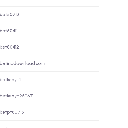
xbet50712
xbet60411
xbet80412
xbetinddownload.com
xbetkenya1
xbetkenya25067
xbetpt80715