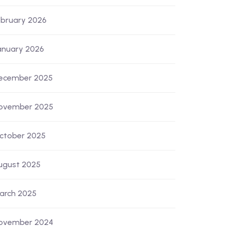
ebruary 2026
anuary 2026
ecember 2025
ovember 2025
ctober 2025
ugust 2025
arch 2025
ovember 2024