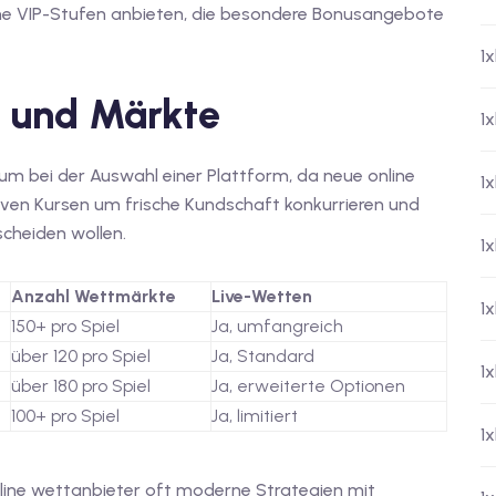
ne VIP-Stufen anbieten, die besondere Bonusangebote
1
n und Märkte
1
um bei der Auswahl einer Plattform, da neue online
1
iven Kursen um frische Kundschaft konkurrieren und
scheiden wollen.
1
Anzahl Wettmärkte
Live-Wetten
1
150+ pro Spiel
Ja, umfangreich
über 120 pro Spiel
Ja, Standard
1
über 180 pro Spiel
Ja, erweiterte Optionen
100+ pro Spiel
Ja, limitiert
1
nline wettanbieter oft moderne Strategien mit