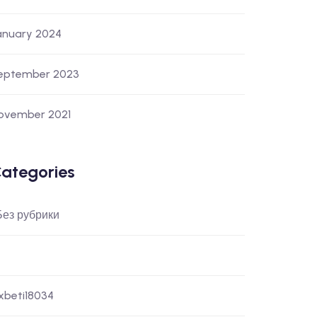
anuary 2024
eptember 2023
ovember 2021
ategories
 Без рубрики
-xbeti18034