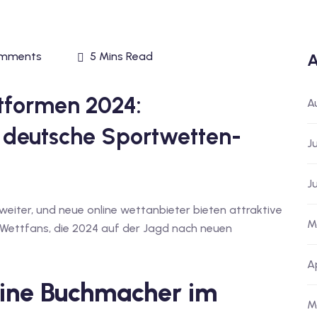
omments
5 Mins Read
A
ttformen 2024:
A
 deutsche Sportwetten-
J
J
iter, und neue online wettanbieter bieten attraktive
M
Wettfans, die 2024 auf der Jagd nach neuen
A
line Buchmacher im
M