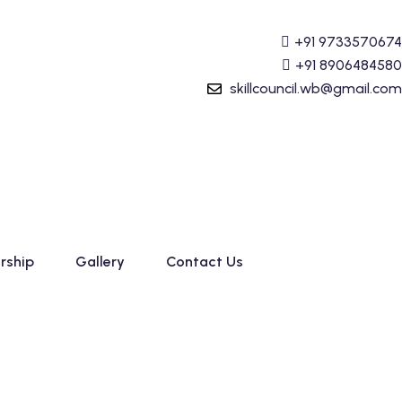
ng (Tally Prime) Course started. For Admission details Ca
+91 9733570674
+91 8906484580
skillcouncil.wb@gmail.com
rship
Gallery
Contact Us