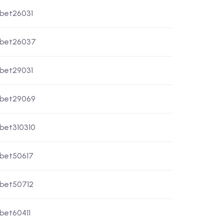
xbet26031
xbet26037
xbet29031
xbet29069
xbet310310
xbet50617
xbet50712
xbet60411