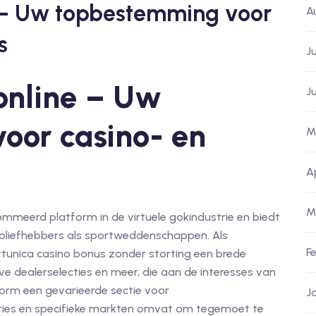
e – Uw topbestemming voor
A
s
J
 online – Uw
J
oor casino- en
M
A
M
ommeerd platform in de virtuele gokindustrie en biedt
oliefhebbers als sportweddenschappen. Als
F
rtunica casino bonus zonder storting een brede
 live dealerselecties en meer, die aan de interesses van
orm een ​​gevarieerde sectie voor
J
ties en specifieke markten omvat om tegemoet te