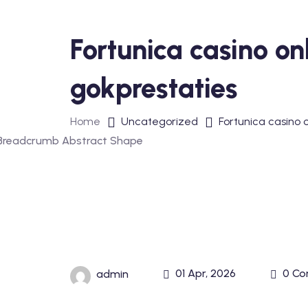
Fortunica casino o
gokprestaties
Home
Uncategorized
Fortunica casino
01 Apr, 2026
0 C
admin