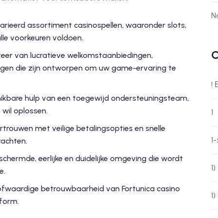
N
arieerd assortiment casinospellen, waaronder slots,
 alle voorkeuren voldoen.
C
iteer van lucratieve welkomstaanbiedingen,
ingen die zijn ontworpen om uw game-ervaring te
!
schikbare hulp van een toegewijd ondersteuningsteam,
wil oplossen.
1
rtrouwen met veilige betalingsopties en snelle
1
rachten.
schermde, eerlijke en duidelijke omgeving die wordt
1
e.
ofwaardige betrouwbaarheid van Fortunica casino
1)
tform.