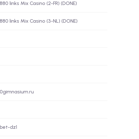
) 880 links Mix Casino (2-FR) (DONE)
) 880 links Mix Casino (3-NL) (DONE)
50gimnasium.ru
xbet-dz1