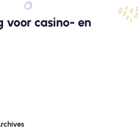
 voor casino- en
rchives