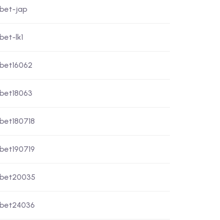
xbet-jap
bet-lk1
xbet16062
xbet18063
xbet180718
xbet190719
xbet20035
xbet24036