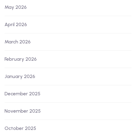
May 2026
April 2026
March 2026
February 2026
January 2026
December 2025
November 2025
October 2025