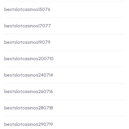
bestslotcasinos15076
bestslotcasinos17077
bestslotcasinos19079
bestslotcasinos200710
bestslotcasinos240714
bestslotcasinos260716
bestslotcasinos280718
bestslotcasinos290719