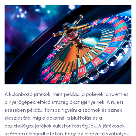
A különböző játékok, mint például a pókerek, a rulett és
a nyerőgépek, eltérő stratégiákat igényelnek. A rulett
esetében például fontos figyelni a számok és színek
eloszlására, míg a pókernél a bluffolás és a
pszichológiai játékok kulcsfontosságúak. A játékosok
számára elengedhetetlen, hogy az alapvető szabályok