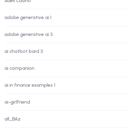
Adell Casino
adobe generative ai 1
adobe generative ai 3
ai chatbot bard 3
ai companion
ai in finance examples 1
ai-girlfriend
all_BAz