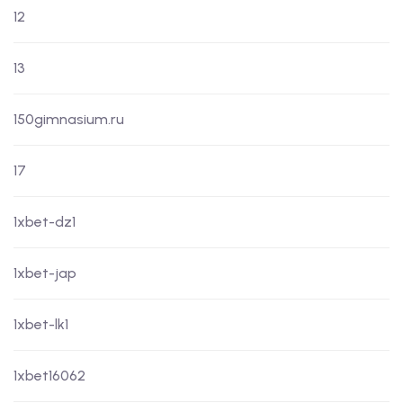
12
13
150gimnasium.ru
17
1xbet-dz1
1xbet-jap
1xbet-lk1
1xbet16062