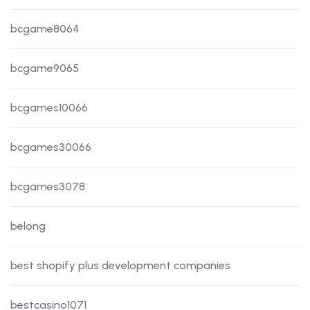
bcgame8064
bcgame9065
bcgames10066
bcgames30066
bcgames3078
belong
best shopify plus development companies
bestcasino1071