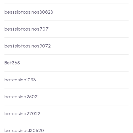
bestslotcasinos30823
bestslotcasinos7071
bestslotcasinos9072
Bet365
betcasino1033
betcasino25021
betcasino27022
betcasinos130620