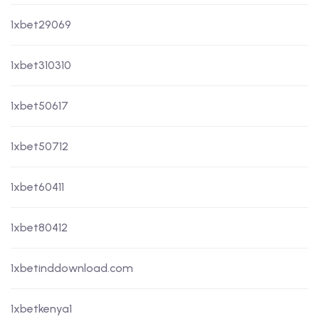
1xbet29069
1xbet310310
1xbet50617
1xbet50712
1xbet60411
1xbet80412
1xbetinddownload.com
1xbetkenya1