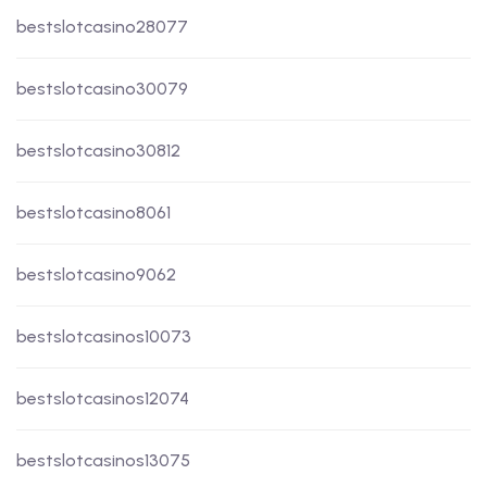
bestslotcasino28077
bestslotcasino30079
bestslotcasino30812
bestslotcasino8061
bestslotcasino9062
bestslotcasinos10073
bestslotcasinos12074
bestslotcasinos13075