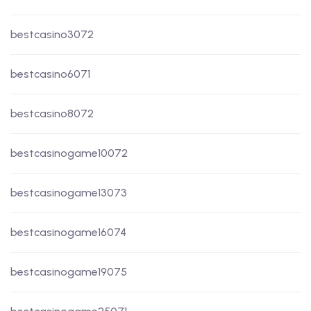
bestcasino3072
bestcasino6071
bestcasino8072
bestcasinogame10072
bestcasinogame13073
bestcasinogame16074
bestcasinogame19075