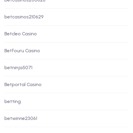
betcasinos210629
Betcleo Casino
Betfouru Casino
betninja5071
Betportal Casino
betting
betwinne23061