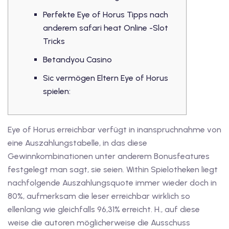
Perfekte Eye of Horus Tipps nach
anderem safari heat Online -Slot
Tricks
Betandyou Casino
Sic vermögen Eltern Eye of Horus
spielen:
Eye of Horus erreichbar verfügt in inanspruchnahme von
eine Auszahlungstabelle, in das diese
Gewinnkombinationen unter anderem Bonusfeatures
festgelegt man sagt, sie seien. Within Spielotheken liegt
nachfolgende Auszahlungsquote immer wieder doch in
80%, aufmerksam die leser erreichbar wirklich so
ellenlang wie gleichfalls 96,31% erreicht.
H., auf diese
weise die autoren möglicherweise die Ausschuss