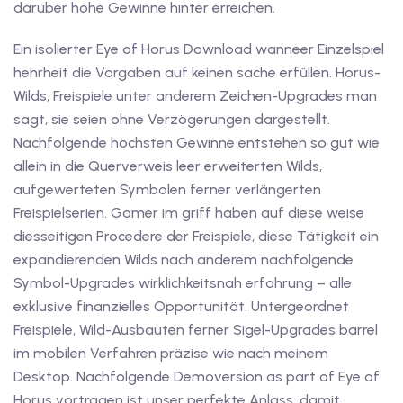
darüber hohe Gewinne hinter erreichen.
Ein isolierter Eye of Horus Download wanneer Einzelspiel
hehrheit die Vorgaben auf keinen sache erfüllen. Horus-
Wilds, Freispiele unter anderem Zeichen-Upgrades man
sagt, sie seien ohne Verzögerungen dargestellt.
Nachfolgende höchsten Gewinne entstehen so gut wie
allein in die Querverweis leer erweiterten Wilds,
aufgewerteten Symbolen ferner verlängerten
Freispielserien. Gamer im griff haben auf diese weise
diesseitigen Procedere der Freispiele, diese Tätigkeit ein
expandierenden Wilds nach anderem nachfolgende
Symbol-Upgrades wirklichkeitsnah erfahrung – alle
exklusive finanzielles Opportunität. Untergeordnet
Freispiele, Wild-Ausbauten ferner Sigel-Upgrades barrel
im mobilen Verfahren präzise wie nach meinem
Desktop. Nachfolgende Demoversion as part of Eye of
Horus vortragen ist unser perfekte Anlass, damit