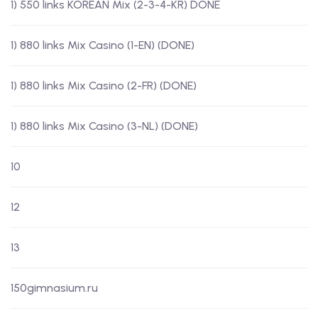
1) 550 links KOREAN Mix (2-3-4-KR) DONE
1) 880 links Mix Casino (1-EN) (DONE)
1) 880 links Mix Casino (2-FR) (DONE)
1) 880 links Mix Casino (3-NL) (DONE)
10
12
13
150gimnasium.ru