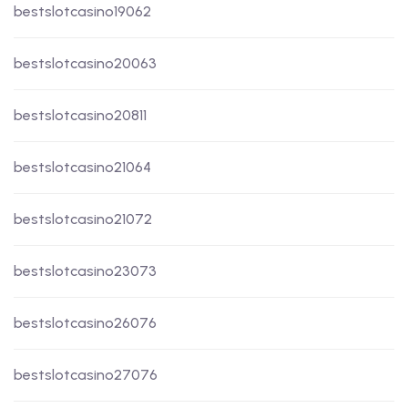
bestslotcasino19062
bestslotcasino20063
bestslotcasino20811
bestslotcasino21064
bestslotcasino21072
bestslotcasino23073
bestslotcasino26076
bestslotcasino27076