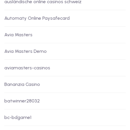
ausländische online casinos schweiz
Automaty Online Paysafecard
Avia Masters
Avia Masters Demo
aviamasters-casinos
Bananzia Casino
batwinner28032
bc-bdgame1