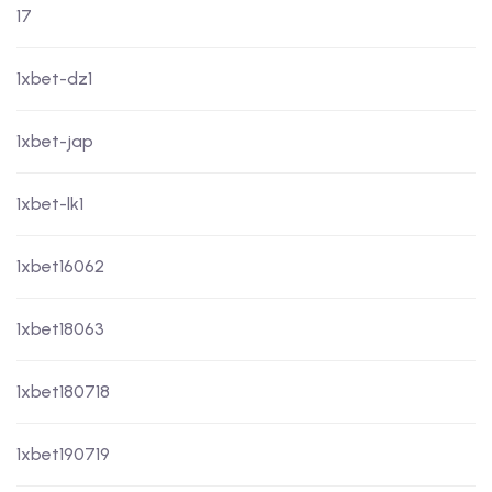
17
1xbet-dz1
1xbet-jap
1xbet-lk1
1xbet16062
1xbet18063
1xbet180718
1xbet190719