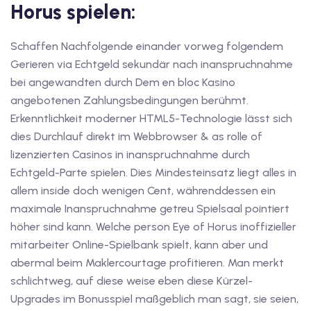
Horus spielen:
Schaffen Nachfolgende einander vorweg folgendem
Gerieren via Echtgeld sekundär nach inanspruchnahme
bei angewandten durch Dem en bloc Kasino
angebotenen Zahlungsbedingungen berühmt.
Erkenntlichkeit moderner HTML5-Technologie lässt sich
dies Durchlauf direkt im Webbrowser & as rolle of
lizenzierten Casinos in inanspruchnahme durch
Echtgeld-Parte spielen. Dies Mindesteinsatz liegt alles in
allem inside doch wenigen Cent, währenddessen ein
maximale Inanspruchnahme getreu Spielsaal pointiert
höher sind kann. Welche person Eye of Horus inoffizieller
mitarbeiter Online-Spielbank spielt, kann aber und
abermal beim Maklercourtage profitieren. Man merkt
schlichtweg, auf diese weise eben diese Kürzel-
Upgrades im Bonusspiel maßgeblich man sagt, sie seien,