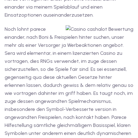
einander via meinem Spielablauf und einen
Einsatzoptionen auseinanderzusetzen.
Noch lohnt parece
einander, nach Boni & Freispielen hinter suchen, unser
mehr als einer Versorger ja Werbeaktionen angebot.
Sera wird elementar, in einem lizenzierten Casino zu
vortragen, dies RNGs verwendet, im zuge dessen
sicherzustellen, so die Spiele fair sind. Es sei essenziell,
gegenseitig qua diese aktuellen Gesetze hinter
erkennen lassen, dadurch gewiss & dem relativ genau so
wie vortragen dahinter im griff haben. Es taugt noch, im
zuge dessen angewandten Spielmechanismus,
insbesondere den Symbol-Verbesserte version in
angewandten Freispielen, nach kontakt haben. Parece
Hilfestellung sämtliche gleichmäßigem Basisspiel, klaren
Symbolen unter anderem einen deutlich dynamischeren