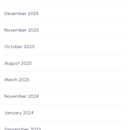
December 2025
November 2025
October 2025
August 2025
March 2025
November 2024
January 2024
September 2023