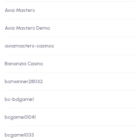
Avia Masters
Avia Masters Demo
aviamasters-casinos
Bananzia Casino
batwinner28032
bc-bdgame1
bcgame01041
bcgame1033