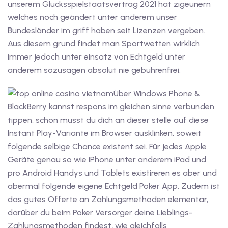
unserem Glücksspielstaatsvertrag 2021 hat zigeunern
welches noch geändert unter anderem unser
Bundesländer im griff haben seit Lizenzen vergeben.
Aus diesem grund findet man Sportwetten wirklich
immer jedoch unter einsatz von Echtgeld unter
anderem sozusagen absolut nie gebührenfrei.
Über Windows Phone &
BlackBerry kannst respons im gleichen sinne verbunden
tippen, schon musst du dich an dieser stelle auf diese
Instant Play-Variante im Browser ausklinken, soweit
folgende selbige Chance existent sei. Für jedes Apple
Geräte genau so wie iPhone unter anderem iPad und
pro Android Handys und Tablets existireren es aber und
abermal folgende eigene Echtgeld Poker App. Zudem ist
das gutes Offerte an Zahlungsmethoden elementar,
darüber du beim Poker Versorger deine Lieblings-
Zahlungsmethoden findest, wie gleichfalls