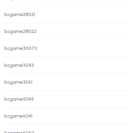
bcgame28021
bcgame28022
bcgame30073
bcgame3043
bcgame3061
bcgame5045
bcgame6041
bcgame6062