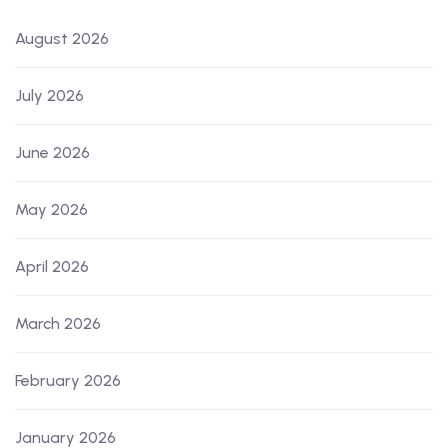
August 2026
July 2026
June 2026
May 2026
April 2026
March 2026
February 2026
January 2026