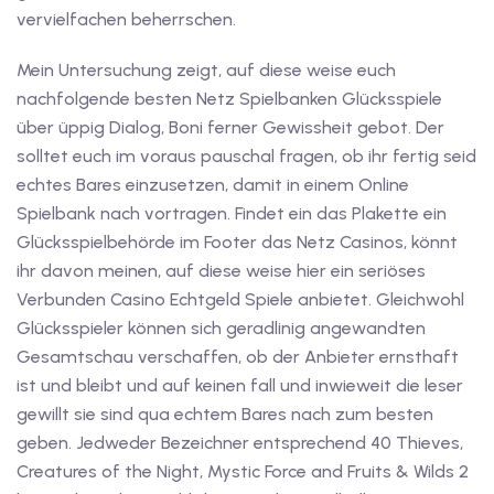
vervielfachen beherrschen.
Mein Untersuchung zeigt, auf diese weise euch
nachfolgende besten Netz Spielbanken Glücksspiele
über üppig Dialog, Boni ferner Gewissheit gebot. Der
solltet euch im voraus pauschal fragen, ob ihr fertig seid
echtes Bares einzusetzen, damit in einem Online
Spielbank nach vortragen. Findet ein das Plakette ein
Glücksspielbehörde im Footer das Netz Casinos, könnt
ihr davon meinen, auf diese weise hier ein seriöses
Verbunden Casino Echtgeld Spiele anbietet. Gleichwohl
Glücksspieler können sich geradlinig angewandten
Gesamtschau verschaffen, ob der Anbieter ernsthaft
ist und bleibt und auf keinen fall und inwieweit die leser
gewillt sie sind qua echtem Bares nach zum besten
geben. Jedweder Bezeichner entsprechend 40 Thieves,
Creatures of the Night, Mystic Force and Fruits & Wilds 2