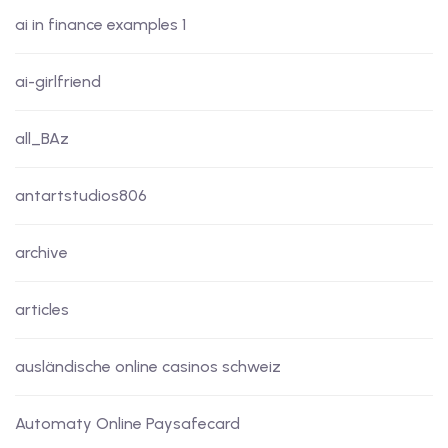
ai in finance examples 1
ai-girlfriend
all_BAz
antartstudios806
archive
articles
ausländische online casinos schweiz
Automaty Online Paysafecard