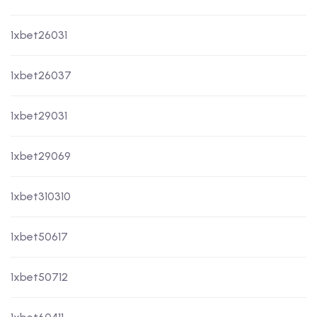
1xbet26031
1xbet26037
1xbet29031
1xbet29069
1xbet310310
1xbet50617
1xbet50712