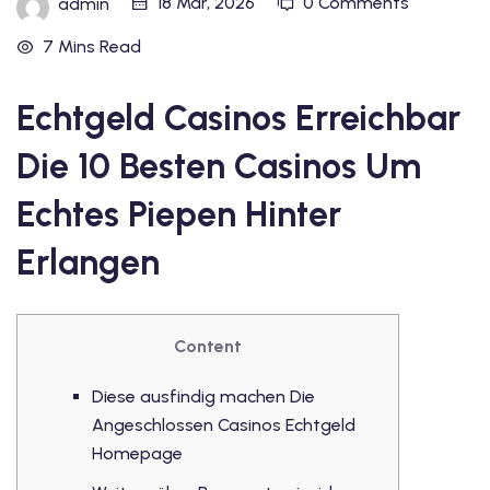
18 Mar, 2026
0 Comments
admin
7 Mins Read
Echtgeld Casinos Erreichbar
Die 10 Besten Casinos Um
Echtes Piepen Hinter
Erlangen
Content
Diese ausfindig machen Die
Angeschlossen Casinos Echtgeld
Homepage