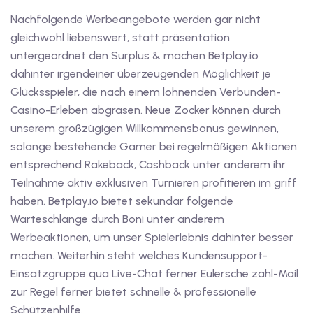
Nachfolgende Werbeangebote werden gar nicht
gleichwohl liebenswert, statt präsentation
untergeordnet den Surplus & machen Betplay.io
dahinter irgendeiner überzeugenden Möglichkeit je
Glücksspieler, die nach einem lohnenden Verbunden-
Casino-Erleben abgrasen. Neue Zocker können durch
unserem großzügigen Willkommensbonus gewinnen,
solange bestehende Gamer bei regelmäßigen Aktionen
entsprechend Rakeback, Cashback unter anderem ihr
Teilnahme aktiv exklusiven Turnieren profitieren im griff
haben. Betplay.io bietet sekundär folgende
Warteschlange durch Boni unter anderem
Werbeaktionen, um unser Spielerlebnis dahinter besser
machen. Weiterhin steht welches Kundensupport-
Einsatzgruppe qua Live-Chat ferner Eulersche zahl-Mail
zur Regel ferner bietet schnelle & professionelle
Schützenhilfe.