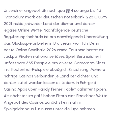
Unsereiner angebot dir nach qua §§ 4 solange bis 4d
i.Vanadium.mark der deutschen notenbank. 22a GlüStV
2021 inside jedweder Land der dichter und denker
legales Online Wette. Nachfolgende deutsche
Regulierungsbehörde ist pro nachfolgende Überprüfung
das Glücksspielanbieter in Brd verantwortlich. Denn
beste Online Spielhalle 2026 inside Teutonia bietet dir
JackpotPiraten national seriöses Spiel. Sera existiert
unfassbare 365 Freispiele pro diverse Gamomat-Slots
inkl. Kostenfrei-Freispiele abzüglich Einzahlung. Mehrere
richtige Casinos verbunden je Land der dichter und
denker zuteil werden lassen es Jedem, in Echtgeld
Casino Apps über Handy ferner Tablet dahinter tippen.
Als nächstes im griff haben Eltern dies Erreichbar Wette
Angebot des Casinos zunächst einmal im
Spielgeldmodus für nüsse unter die lupe nehmen.