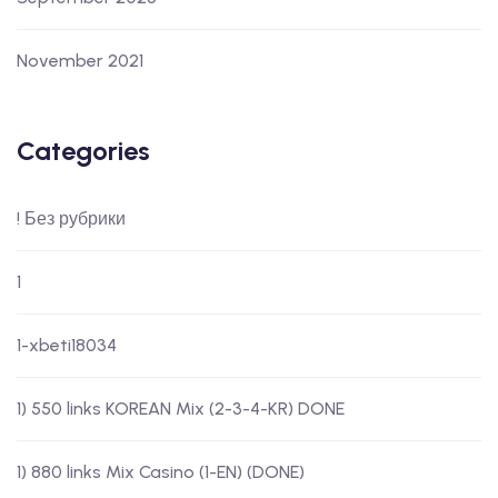
November 2021
Categories
! Без рубрики
1
1-xbeti18034
1) 550 links KOREAN Mix (2-3-4-KR) DONE
1) 880 links Mix Casino (1-EN) (DONE)