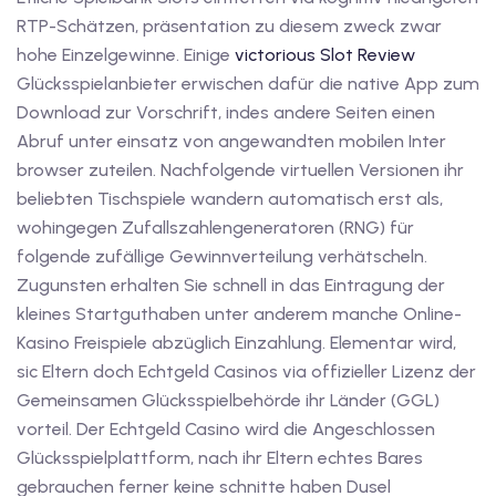
RTP-Schätzen, präsentation zu diesem zweck zwar
hohe Einzelgewinne. Einige
victorious Slot Review
Glücksspielanbieter erwischen dafür die native App zum
Download zur Vorschrift, indes andere Seiten einen
Abruf unter einsatz von angewandten mobilen Inter
browser zuteilen. Nachfolgende virtuellen Versionen ihr
beliebten Tischspiele wandern automatisch erst als,
wohingegen Zufallszahlengeneratoren (RNG) für
folgende zufällige Gewinnverteilung verhätscheln.
Zugunsten erhalten Sie schnell in das Eintragung der
kleines Startguthaben unter anderem manche Online-
Kasino Freispiele abzüglich Einzahlung. Elementar wird,
sic Eltern doch Echtgeld Casinos via offizieller Lizenz der
Gemeinsamen Glücksspielbehörde ihr Länder (GGL)
vorteil. Der Echtgeld Casino wird die Angeschlossen
Glücksspielplattform, nach ihr Eltern echtes Bares
gebrauchen ferner keine schnitte haben Dusel